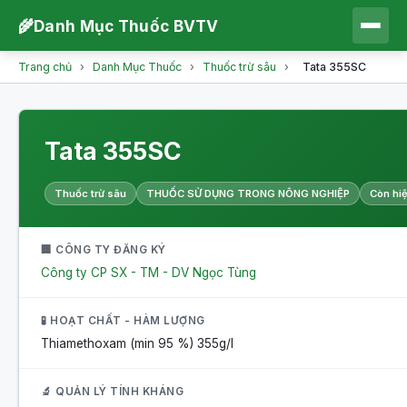
🌾
Danh Mục Thuốc BVTV
Trang chủ
›
Danh Mục Thuốc
›
Thuốc trừ sâu
›
Tata 355SC
Tata 355SC
Thuốc trừ sâu
THUỐC SỬ DỤNG TRONG NÔNG NGHIỆP
Còn hiệ
🏢 CÔNG TY ĐĂNG KÝ
Công ty CP SX - TM - DV Ngọc Tùng
🧪 HOẠT CHẤT - HÀM LƯỢNG
Thiamethoxam (min 95 %)
355g/l
🔬 QUẢN LÝ TÍNH KHÁNG