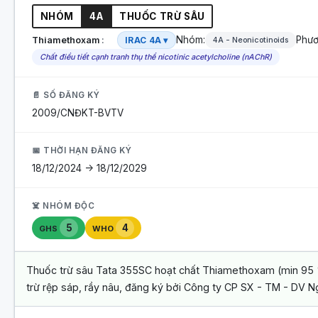
NHÓM
4A
THUỐC TRỪ SÂU
Nhóm:
Phươ
Thiamethoxam
IRAC 4A ▾
4A - Neonicotinoids
Chất điều tiết cạnh tranh thụ thể nicotinic acetylcholine (nAChR)
📄 SỐ ĐĂNG KÝ
2009/CNĐKT-BVTV
📅 THỜI HẠN ĐĂNG KÝ
18/12/2024 -> 18/12/2029
☠️ NHÓM ĐỘC
5
4
GHS
WHO
Thuốc trừ sâu Tata 355SC hoạt chất Thiamethoxam (min 95 %
trừ rệp sáp, rầy nâu, đăng ký bởi Công ty CP SX - TM - DV 