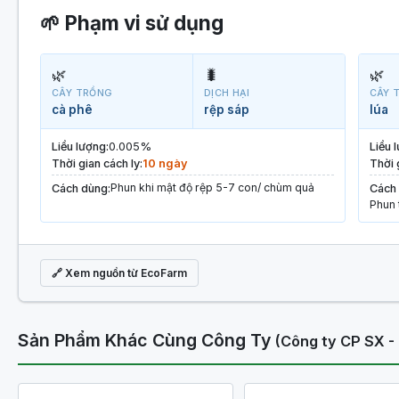
🌱 Phạm vi sử dụng
🌿
🐛
🌿
CÂY TRỒNG
DỊCH HẠI
CÂY 
cà phê
rệp sáp
lúa
Liều lượng:
0.005%
Liều 
Thời gian cách ly:
10 ngày
Thời 
Phun khi mật độ rệp 5-7 con/ chùm quả
Cách dùng:
Cách 
Phun 
🔗 Xem nguồn từ EcoFarm
Sản Phẩm Khác Cùng Công Ty
(Công ty CP SX -