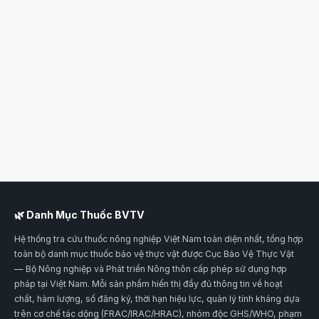
🌿 Danh Mục Thuốc BVTV
Hệ thống tra cứu thuốc nông nghiệp Việt Nam toàn diện nhất, tổng hợp
toàn bộ danh mục thuốc bảo vệ thực vật được Cục Bảo Vệ Thực Vật
— Bộ Nông nghiệp và Phát triển Nông thôn cấp phép sử dụng hợp
pháp tại Việt Nam. Mỗi sản phẩm hiển thị đầy đủ thông tin về hoạt
chất, hàm lượng, số đăng ký, thời hạn hiệu lực, quản lý tính kháng dựa
trên cơ chế tác dộng (FRAC/IRAC/HRAC), nhóm độc GHS/WHO, phạm