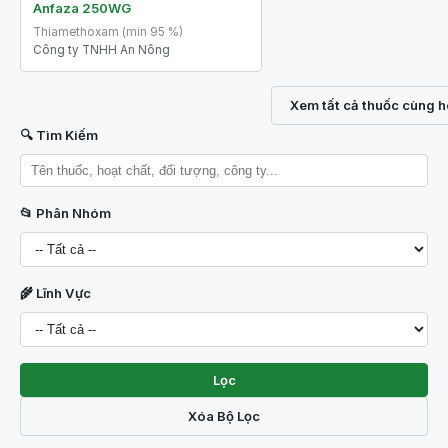
Anfaza 250WG
Thiamethoxam (min 95 %)
Công ty TNHH An Nông
Xem tất cả thuốc cùng h
🔍 Tìm Kiếm
📂 Phân Nhóm
🌾 Lĩnh Vực
Lọc
Xóa Bộ Lọc