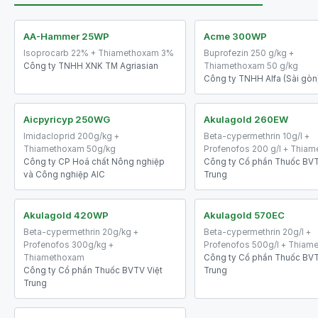
AA-Hammer 25WP
Acme 300WP
Isoprocarb 22% + Thiamethoxam 3%
Buprofezin 250 g/kg +
Công ty TNHH XNK TM Agriasian
Thiamethoxam 50 g/kg
Công ty TNHH Alfa (Sài gòn
Aicpyricyp 250WG
Akulagold 260EW
Imidacloprid 200g/kg +
Beta-cypermethrin 10g/l +
Thiamethoxam 50g/kg
Profenofos 200 g/l + Thia
Công ty CP Hoá chất Nông nghiệp
Công ty Cổ phần Thuốc BVT
và Công nghiệp AIC
Trung
Akulagold 420WP
Akulagold 570EC
Beta-cypermethrin 20g/kg +
Beta-cypermethrin 20g/l +
Profenofos 300g/kg +
Profenofos 500g/l + Thiam
Thiamethoxam
Công ty Cổ phần Thuốc BVT
Công ty Cổ phần Thuốc BVTV Việt
Trung
Trung