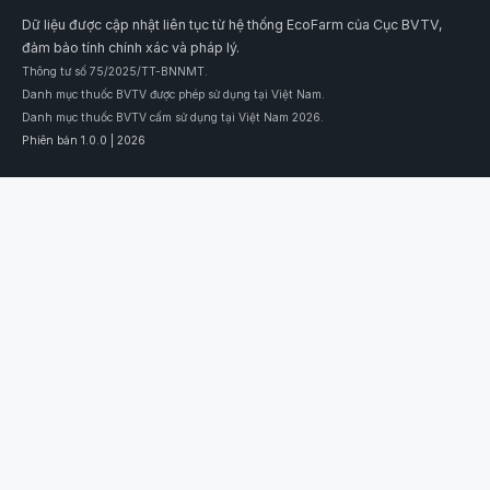
Dữ liệu được cập nhật liên tục từ hệ thống EcoFarm của Cục BVTV,
đảm bảo tính chính xác và pháp lý.
Thông tư số 75/2025/TT-BNNMT.
Danh mục thuốc BVTV được phép sử dụng tại Việt Nam.
Danh mục thuốc BVTV cấm sử dụng tại Việt Nam 2026.
Phiên bản 1.0.0 | 2026