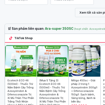
Xem tất cả sản 
🛒 Sản phẩm liên quan:
Ara-super 350SC
(hoạt chất: Azoxystro
TikTok Shop
Ecotech ECO 46
(Mua 5 Tặng 3)
Miligo 450sc - Giải
P
(500ml) - Thuốc Trừ
Ecotech ECO 46
pháp 2 trong 1:
c
Nấm Bệnh Cây Trồng
(500ml) - Thuốc Trừ
Azoxystrobin 300g/l
3
Azoxystrobin &
Nấm Bệnh Cây Trồng
+ Difenoconazole
F
Difenoconazole Trị
Azoxystrobin &
150g/l: Sạch bệnh,
A
Xỉ Mủ Thân Thư Phấn
Difenoconazole Trị
Sáng bông, Xanh lá
+
Trắng Thối Nhũn
Xỉ Mủ Thân Thư Phấn
bền lâu.
1