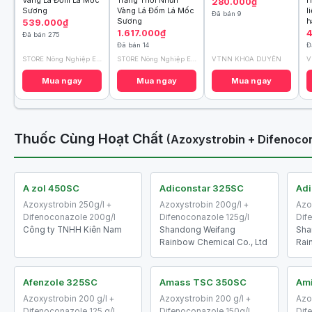
Vàng Lá Đốm Lá Mốc
Trắng Thối Nhũn
H
280.000₫
Sương
Vàng Lá Đốm Lá Mốc
l
Đã bán 9
Sương
h
539.000₫
1.617.000₫
Đã bán 275
Đã bán 14
Đ
STORE Nông Nghiệp ECOTECH
STORE Nông Nghiệp ECOTECH
VTNN KHOA DUYÊN
V
Mua ngay
Mua ngay
Mua ngay
Thuốc Cùng Hoạt Chất
(Azoxystrobin + Difenoco
A zol 450SC
Adiconstar 325SC
Adi
Azoxystrobin 250g/l +
Azoxystrobin 200g/l +
Azo
Difenoconazole 200g/l
Difenoconazole 125g/l
Dif
Công ty TNHH Kiên Nam
Shandong Weifang
Sha
Rainbow Chemical Co., Ltd
Rai
Afenzole 325SC
Amass TSC 350SC
Ami
Azoxystrobin 200 g/l +
Azoxystrobin 200 g/l +
Azo
Difenoconazole 125 g/l
Difenoconazole 150g/l
Dif