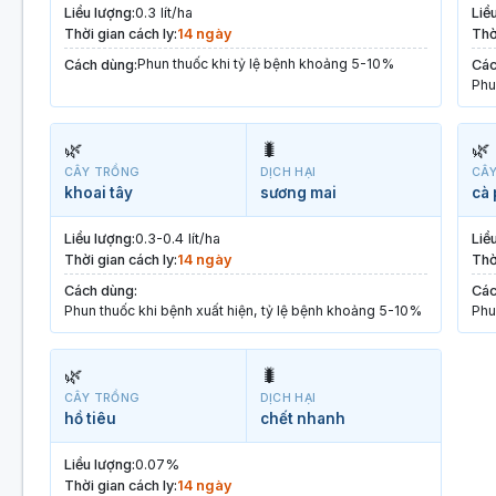
Liều lượng:
0.3 lít/ha
Liề
Thời gian cách ly:
14 ngày
Thờ
Phun thuốc khi tỷ lệ bệnh khoảng 5-10%
Cách dùng:
Các
Phu
🌿
🐛
🌿
CÂY TRỒNG
DỊCH HẠI
CÂ
khoai tây
sương mai
cà
Liều lượng:
0.3-0.4 lít/ha
Liề
Thời gian cách ly:
14 ngày
Thờ
Cách dùng:
Các
Phun thuốc khi bệnh xuất hiện, tỷ lệ bệnh khoảng 5-10%
Phu
🌿
🐛
CÂY TRỒNG
DỊCH HẠI
hồ tiêu
chết nhanh
Liều lượng:
0.07%
Thời gian cách ly:
14 ngày