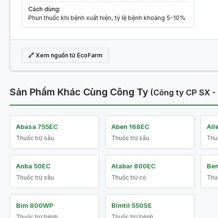
Cách dùng:
Phun thuốc khi bệnh xuất hiện, tỷ lệ bệnh khoảng 5-10%
🔗 Xem nguồn từ EcoFarm
Sản Phẩm Khác Cùng Công Ty
(Công ty CP SX -
Abasa 755EC
Aben 168EC
Al
Thuốc trừ sâu
Thuốc trừ sâu
Thu
Anba 50EC
Atabar 800EC
Be
Thuốc trừ sâu
Thuốc trừ cỏ
Thu
Bim 800WP
Bimtil 550SE
Thuốc trừ bệnh
Thuốc trừ bệnh