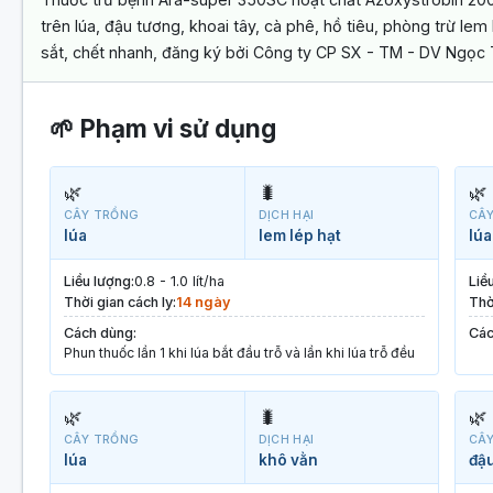
trên lúa, đậu tương, khoai tây, cà phê, hồ tiêu, phòng trừ lem
sắt, chết nhanh, đăng ký bởi Công ty CP SX - TM - DV Ngọc 
🌱 Phạm vi sử dụng
🌿
🐛
🌿
CÂY TRỒNG
DỊCH HẠI
CÂ
lúa
lem lép hạt
lúa
Liều lượng:
0.8 - 1.0 lít/ha
Liề
Thời gian cách ly:
14 ngày
Thờ
Cách dùng:
Các
Phun thuốc lần 1 khi lúa bắt đầu trỗ và lần khi lúa trỗ đều
🌿
🐛
🌿
CÂY TRỒNG
DỊCH HẠI
CÂ
lúa
khô vằn
đậ