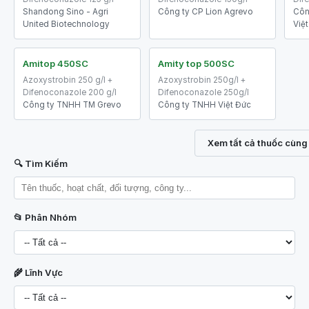
Shandong Sino - Agri
Công ty CP Lion Agrevo
Côn
United Biotechnology
Việ
Amitop 450SC
Amity top 500SC
Azoxystrobin 250 g/l +
Azoxystrobin 250g/l +
Difenoconazole 200 g/l
Difenoconazole 250g/l
Công ty TNHH TM Grevo
Công ty TNHH Việt Đức
Xem tất cả thuốc cùng
🔍 Tìm Kiếm
📂 Phân Nhóm
🌾 Lĩnh Vực