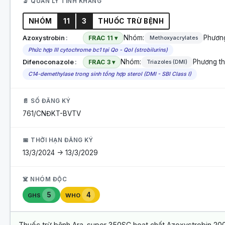
🔬 QUẢN LÝ TÍNH KHÁNG
NHÓM
11
3
THUỐC TRỪ BỆNH
Nhóm:
Phương
Azoxystrobin
FRAC 11 ▾
Methoxyacrylates
Phức hợp III cytochrome bc1 tại Qo - QoI (strobilurins)
Nhóm:
Phương th
Difenoconazole
FRAC 3 ▾
Triazoles (DMI)
C14-demethylase trong sinh tổng hợp sterol (DMI - SBI Class I)
📄 SỐ ĐĂNG KÝ
761/CNĐKT-BVTV
📅 THỜI HẠN ĐĂNG KÝ
13/3/2024 -> 13/3/2029
☠️ NHÓM ĐỘC
5
4
GHS
WHO
Thuốc trừ bệnh Ara-super 350SC hoạt chất Azoxystrobin 200 