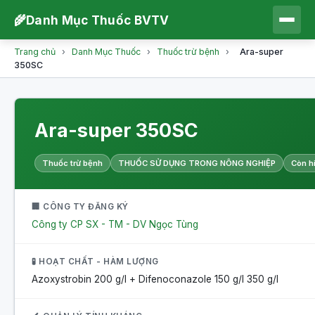
🌾
Danh Mục Thuốc BVTV
Trang chủ
›
Danh Mục Thuốc
›
Thuốc trừ bệnh
›
Ara-super
350SC
Ara-super 350SC
Thuốc trừ bệnh
THUỐC SỬ DỤNG TRONG NÔNG NGHIỆP
Còn h
🏢 CÔNG TY ĐĂNG KÝ
Công ty CP SX - TM - DV Ngọc Tùng
🧪 HOẠT CHẤT - HÀM LƯỢNG
Azoxystrobin 200 g/l + Difenoconazole 150 g/l
350 g/l