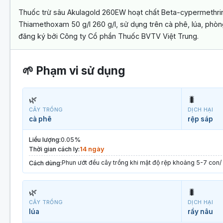
Thuốc trừ sâu Akulagold 260EW hoạt chất Beta-cypermethrin 
Thiamethoxam 50 g/l 260 g/l, sử dụng trên cà phê, lúa, phòng 
đăng ký bởi Công ty Cổ phần Thuốc BVTV Việt Trung.
🌱 Phạm vi sử dụng
🌿
🐛
CÂY TRỒNG
DỊCH HẠI
cà phê
rệp sáp
Liều lượng:
0.05%
Thời gian cách ly:
14 ngày
Phun ướt đều cây trồng khi mật độ rệp khoảng 5-7 con
Cách dùng:
🌿
🐛
CÂY TRỒNG
DỊCH HẠI
lúa
rầy nâu