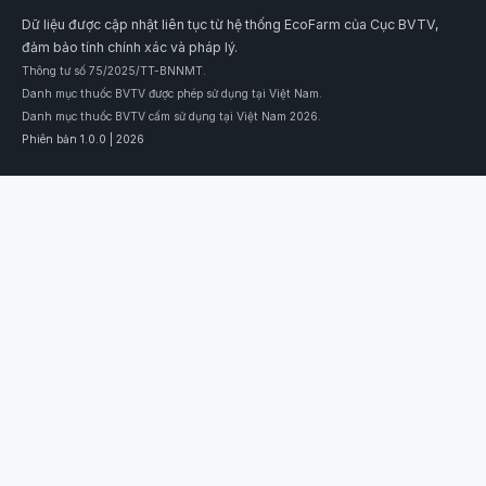
Dữ liệu được cập nhật liên tục từ hệ thống EcoFarm của Cục BVTV,
đảm bảo tính chính xác và pháp lý.
Thông tư số 75/2025/TT-BNNMT.
Danh mục thuốc BVTV được phép sử dụng tại Việt Nam.
Danh mục thuốc BVTV cấm sử dụng tại Việt Nam 2026.
Phiên bản 1.0.0 | 2026