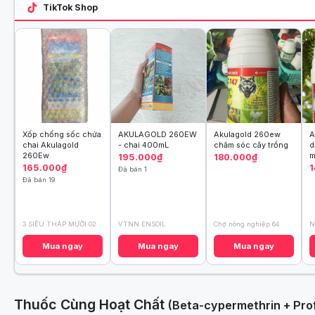
TikTok Shop
Xốp chống sốc chứa
AKULAGOLD 260EW
Akulagold 260ew
A
chai Akulagold
- chai 400mL
chăm sóc cây trồng
d
260Ew
m
195.000₫
180.000₫
165.000₫
1
Đã bán 1
Đã bán 19
3 SIÊU THÁP MƯỜI 02
VTNN ENSOIL
Chợ nông nghiệp 64
N
Mua ngay
Mua ngay
Mua ngay
Thuốc Cùng Hoạt Chất
(Beta-cypermethrin + Pr