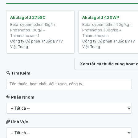
Akulagold 275SC
Akulagold 420WP
Beta-cypermethrin 15g/l +
Beta-cypermethrin 20g/kg +
Profenofos 100g/l +
Profenofos 300g/kg +
Thiamethoxam 1
Thiamethoxam
Công ty Cổ phần Thuốc BVTV
Công ty Cổ phần Thuốc BVTV
Việt Trung
Việt Trung
Xem tất cả thuốc cùng hoạt 
🔍 Tìm Kiếm
📂 Phân Nhóm
🌾 Lĩnh Vực