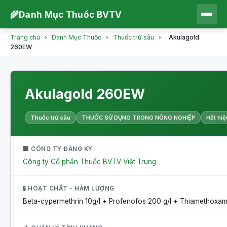
🌾
Danh Mục Thuốc BVTV
Trang chủ
›
Danh Mục Thuốc
›
Thuốc trừ sâu
›
Akulagold
260EW
Akulagold 260EW
Thuốc trừ sâu
THUỐC SỬ DỤNG TRONG NÔNG NGHIỆP
Hết hiệ
🏢 CÔNG TY ĐĂNG KÝ
Công ty Cổ phần Thuốc BVTV Việt Trung
🧪 HOẠT CHẤT - HÀM LƯỢNG
Beta-cypermethrin 10g/l + Profenofos 200 g/l + Thiamethoxam