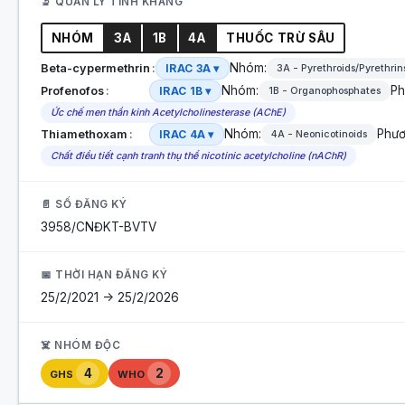
🔬 QUẢN LÝ TÍNH KHÁNG
NHÓM
3A
1B
4A
THUỐC TRỪ SÂU
Nhóm:
Beta-cypermethrin
IRAC 3A ▾
3A - Pyrethroids/Pyrethrin
Nhóm:
Ph
Profenofos
IRAC 1B ▾
1B - Organophosphates
Ức chế men thần kinh Acetylcholinesterase (AChE)
Nhóm:
Phươ
Thiamethoxam
IRAC 4A ▾
4A - Neonicotinoids
Chất điều tiết cạnh tranh thụ thể nicotinic acetylcholine (nAChR)
📄 SỐ ĐĂNG KÝ
3958/CNĐKT-BVTV
📅 THỜI HẠN ĐĂNG KÝ
25/2/2021 -> 25/2/2026
☠️ NHÓM ĐỘC
4
2
GHS
WHO