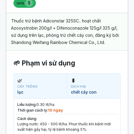
5
GHS
Thuốc trừ bệnh Adiconstar 325SC.. hoạt chất
Azoxystrobin 200g/l + Difenoconazole 125g/l 325 g/l,
sử dụng trên lạc, phòng trừ chết cây con, đăng ký bởi
Shandong Weifang Rainbow Chemical Co., Ltd.
🌱 Phạm vi sử dụng
🌿
🐛
CÂY TRỒNG
DỊCH HẠI
lạc
chết cây con
Liều lượng:
0.30 lít/ha
Thời gian cách ly:
10 ngày
Cách dùng:
Lượng nước: 450 - 500 lít/ha. Phun thuốc khi bệnh mới
xuất hiện gây hại, tỷ lệ bệnh khoảng 5%.