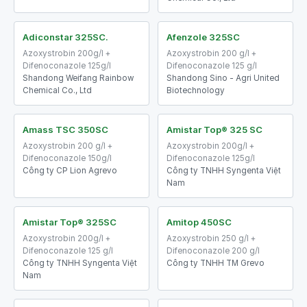
Adiconstar 325SC.
Afenzole 325SC
Azoxystrobin 200g/l +
Azoxystrobin 200 g/l +
Difenoconazole 125g/l
Difenoconazole 125 g/l
Shandong Weifang Rainbow
Shandong Sino - Agri United
Chemical Co., Ltd
Biotechnology
Amass TSC 350SC
Amistar Top® 325 SC
Azoxystrobin 200 g/l +
Azoxystrobin 200g/l +
Difenoconazole 150g/l
Difenoconazole 125g/l
Công ty CP Lion Agrevo
Công ty TNHH Syngenta Việt
Nam
Amistar Top® 325SC
Amitop 450SC
Azoxystrobin 200g/l +
Azoxystrobin 250 g/l +
Difenoconazole 125 g/l
Difenoconazole 200 g/l
Công ty TNHH Syngenta Việt
Công ty TNHH TM Grevo
Nam