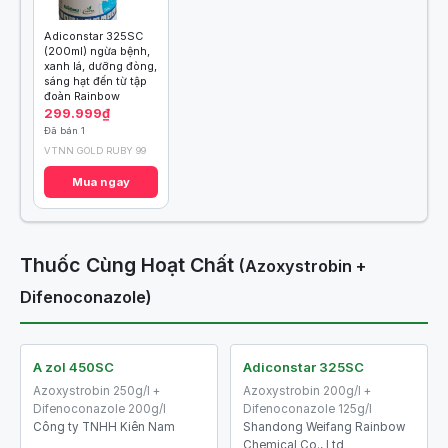
Adiconstar 325SC
(200ml) ngừa bệnh,
xanh lá, dưỡng đòng,
sáng hạt đến từ tập
đoàn Rainbow
299.999₫
Đã bán 1
VTNN GOLD RUBY 99
Mua ngay
Thuốc Cùng Hoạt Chất
(Azoxystrobin +
Difenoconazole)
A zol 450SC
Adiconstar 325SC
Azoxystrobin 250g/l +
Azoxystrobin 200g/l +
Difenoconazole 200g/l
Difenoconazole 125g/l
Công ty TNHH Kiên Nam
Shandong Weifang Rainbow
Chemical Co., Ltd