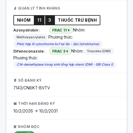
🔬 QUẢN LÝ TÍNH KHÁNG
NHÓM
11
3
THUỐC TRỪ BỆNH
Nhóm:
Azoxystrobin
FRAC 11 ▾
Phương thức:
Methoxyacrylates
Phức hợp III cytochrome bc1 tại Qo - QoI (strobilurins)
Nhóm:
Difenoconazole
FRAC 3 ▾
Triazoles (DMI)
Phương thức:
C14-demethylase trong sinh tổng hợp sterol (DMI - SBI Class I)
📄 SỐ ĐĂNG KÝ
7143/CNĐKT-BVTV
📅 THỜI HẠN ĐĂNG KÝ
10/2/2026 -> 10/2/2031
☠️ NHÓM ĐỘC