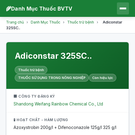
🌾
Danh Mục Thuốc BVTV
Trang chủ
›
Danh Mục Thuốc
›
Thuốc trừ bệnh
›
Adiconstar
325SC..
Adiconstar 325SC..
Thuốc trừ bệnh
THUỐC SỬ DỤNG TRONG NÔNG NGHIỆP
Còn hiệu lực
🏢 CÔNG TY ĐĂNG KÝ
Shandong Weifang Rainbow Chemical Co., Ltd
🧪 HOẠT CHẤT - HÀM LƯỢNG
Azoxystrobin 200g/l + Difenoconazole 125g/l
325 g/l