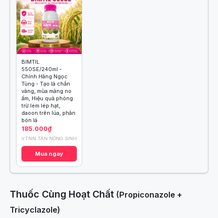
BIMTIL
550SE/240ml -
Chính Hãng Ngọc
Tùng - Tạo lá chắn
vàng, mùa màng no
ấm, Hiệu quả phòng
trừ lem lép hạt,
daoon trên lúa, phân
bón lá
185.000₫
VTNN TÂN NÔNG SINH
Mua ngay
Thuốc Cùng Hoạt Chất
(Propiconazole +
Tricyclazole)