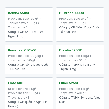
Bembo 550SE
Bumrosai 555SE
Propiconazole 150 g/l +
Propiconazole 55 g/l +
Tebuconazole 50 g/l +
Tricyclazole 500g/l
Tricyclazole 3
Công ty CP Nông Dược Quốc
Công ty CP SX - TM - DV
Tế Nhật Bản
Ngọc Tùng
Bumrosai 650WP
Dotalia 525SC
Propiconazole 100g/kg +
Propiconazole 125g/l +
Tricyclazole 550g/kg
Tricyclazole 400g/l
Công ty CP Nông Dược Quốc
Công ty TNHH MTV BVTV
Tế Nhật Bản
Thạnh Hưng
Fiate 600SE
Filia® 525SE
Difenoconazole 5g/l +
Propiconazole 125 g/l +
Propiconazole 165g/l +
Tricyclazole 400g/l
Tricyclazole 43
Công ty TNHH Syngenta Việt
Công ty CP quốc tế Agritech
Nam
Hoa Kỳ