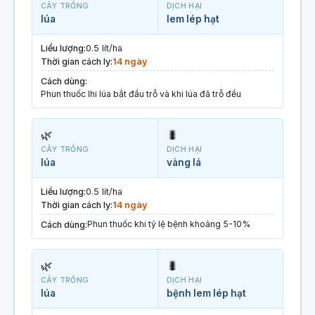
CÂY TRỒNG
DỊCH HẠI
lúa
lem lép hạt
Liều lượng:
0.5 lít/ha
Thời gian cách ly:
14 ngày
Cách dùng:
Phun thuốc lhi lúa bắt đầu trỗ và khi lúa đã trỗ đều
🌿
🐛
CÂY TRỒNG
DỊCH HẠI
lúa
vàng lá
Liều lượng:
0.5 lít/ha
Thời gian cách ly:
14 ngày
Phun thuốc khi tỷ lệ bệnh khoảng 5-10%
Cách dùng:
🌿
🐛
CÂY TRỒNG
DỊCH HẠI
lúa
bệnh lem lép hạt