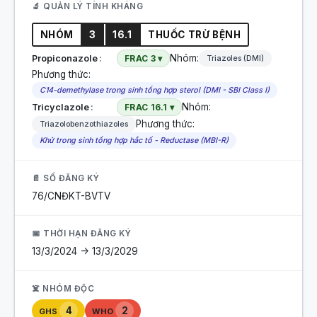
🔬 QUẢN LÝ TÍNH KHÁNG
NHÓM
3
16.1
THUỐC TRỪ BỆNH
Nhóm:
Propiconazole
FRAC 3 ▾
Triazoles (DMI)
Phương thức:
C14-demethylase trong sinh tổng hợp sterol (DMI - SBI Class I)
Nhóm:
Tricyclazole
FRAC 16.1 ▾
Phương thức:
Triazolobenzothiazoles
Khử trong sinh tổng hợp hắc tố - Reductase (MBI-R)
📄 SỐ ĐĂNG KÝ
76/CNĐKT-BVTV
📅 THỜI HẠN ĐĂNG KÝ
13/3/2024 -> 13/3/2029
☠️ NHÓM ĐỘC
4
2
GHS
WHO