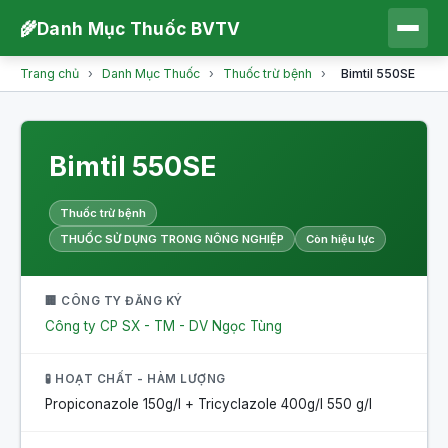
🌾
Danh Mục Thuốc BVTV
Trang chủ
›
Danh Mục Thuốc
›
Thuốc trừ bệnh
›
Bimtil 550SE
Bimtil 550SE
Thuốc trừ bệnh
THUỐC SỬ DỤNG TRONG NÔNG NGHIỆP
Còn hiệu lực
🏢 CÔNG TY ĐĂNG KÝ
Công ty CP SX - TM - DV Ngọc Tùng
🧪 HOẠT CHẤT - HÀM LƯỢNG
Propiconazole 150g/l + Tricyclazole 400g/l
550 g/l