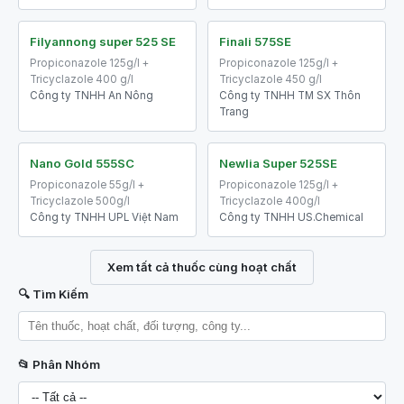
Filyannong super 525 SE
Finali 575SE
Propiconazole 125g/l +
Propiconazole 125g/l +
Tricyclazole 400 g/l
Tricyclazole 450 g/l
Công ty TNHH An Nông
Công ty TNHH TM SX Thôn
Trang
Nano Gold 555SC
Newlia Super 525SE
Propiconazole 55g/l +
Propiconazole 125g/l +
Tricyclazole 500g/l
Tricyclazole 400g/l
Công ty TNHH UPL Việt Nam
Công ty TNHH US.Chemical
Xem tất cả thuốc cùng hoạt chất
🔍 Tìm Kiếm
📂 Phân Nhóm