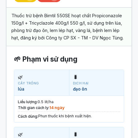
Thuốc trừ bệnh Bimtil 550SE hoạt chất Propiconazole
150g/l + Tricyclazole 400g/l 550 g/l, sử dụng trên lúa,
phòng trừ đạo ôn, lem lép hạt, vàng lá, bệnh lem lép
hạt, đăng ký bởi Công ty CP SX - TM - DV Ngọc Tùng.
🌱 Phạm vi sử dụng
🌿
🐛
CÂY TRỒNG
DỊCH HẠI
lúa
đạo ôn
Liều lượng:
0.5 lít/ha
Thời gian cách ly:
14 ngày
Phun thuốc khi bệnh xuất hiện.
Cách dùng:
🌿
🐛