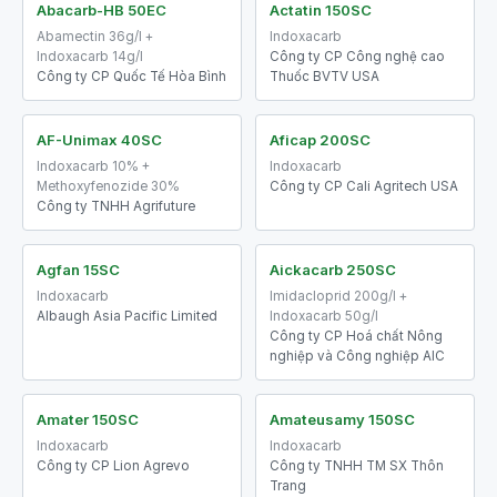
Abacarb-HB 50EC
Actatin 150SC
Abamectin 36g/l +
Indoxacarb
Indoxacarb 14g/l
Công ty CP Công nghệ cao
Công ty CP Quốc Tế Hòa Bình
Thuốc BVTV USA
AF-Unimax 40SC
Aficap 200SC
Indoxacarb 10% +
Indoxacarb
Methoxyfenozide 30%
Công ty CP Cali Agritech USA
Công ty TNHH Agrifuture
Agfan 15SC
Aickacarb 250SC
Indoxacarb
Imidacloprid 200g/l +
Albaugh Asia Pacific Limited
Indoxacarb 50g/l
Công ty CP Hoá chất Nông
nghiệp và Công nghiệp AIC
Amater 150SC
Amateusamy 150SC
Indoxacarb
Indoxacarb
Công ty CP Lion Agrevo
Công ty TNHH TM SX Thôn
Trang