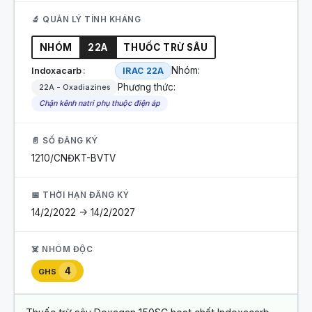
🔬 QUẢN LÝ TÍNH KHÁNG
NHÓM
22A
THUỐC TRỪ SÂU
Nhóm:
Indoxacarb
IRAC 22A
Phương thức:
22A - Oxadiazines
Chặn kênh natri phụ thuộc điện áp
📄 SỐ ĐĂNG KÝ
1210/CNĐKT-BVTV
📅 THỜI HẠN ĐĂNG KÝ
14/2/2022 -> 14/2/2027
☠️ NHÓM ĐỘC
4
GHS