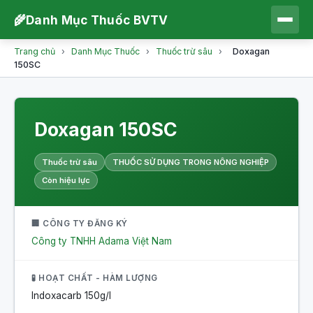
🌾
Danh Mục Thuốc BVTV
Trang chủ
›
Danh Mục Thuốc
›
Thuốc trừ sâu
›
Doxagan
150SC
Doxagan 150SC
Thuốc trừ sâu
THUỐC SỬ DỤNG TRONG NÔNG NGHIỆP
Còn hiệu lực
🏢 CÔNG TY ĐĂNG KÝ
Công ty TNHH Adama Việt Nam
🧪 HOẠT CHẤT - HÀM LƯỢNG
Indoxacarb
150g/l