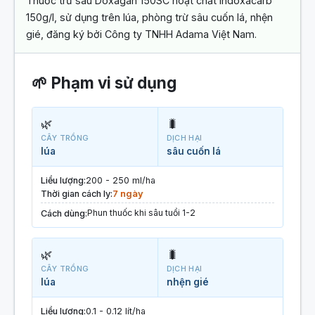
Thuốc trừ sâu Doxagan 150SC hoạt chất Indoxacarb
150g/l, sử dụng trên lúa, phòng trừ sâu cuốn lá, nhện
gié, đăng ký bởi Công ty TNHH Adama Việt Nam.
🌱 Phạm vi sử dụng
🌿
🐛
CÂY TRỒNG
DỊCH HẠI
lúa
sâu cuốn lá
Liều lượng:
200 - 250 ml/ha
Thời gian cách ly:
7 ngày
Phun thuốc khi sâu tuổi 1-2
Cách dùng:
🌿
🐛
CÂY TRỒNG
DỊCH HẠI
lúa
nhện gié
Liều lượng:
0.1 - 0.12 lít/ha