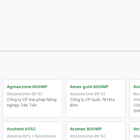
Agmaxzime 800WP
Amex gold 800WP
An
Atrazine (min 96 %)
Atrazine (min 96 %)
Nic
Công ty CP Giải pháp Nông
Công ty CP Quốc Tế Hòa
Atr
nghiệp Tiên Tiến
Bình
Côn
Sin
Asuherb 40SC
Atamex 800WP
At
Atrazine 30% + Sulcotrione
Atrazine (min 96 %)
Atr