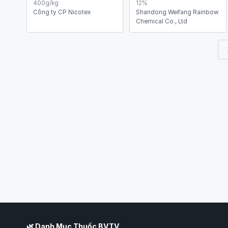
400g/kg
12%
Công ty CP Nicotex
Shandong Weifang Rainbow
Chemical Co., Ltd
🌿 Danh Mục Thuốc BVTV