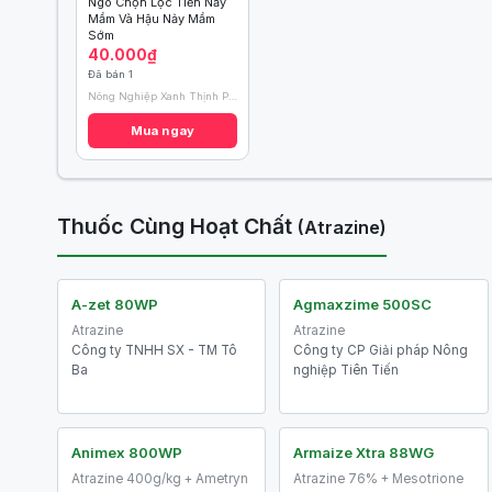
Ngô Chọn Lọc Tiến Nảy
Mầm Và Hậu Nảy Mầm
Sớm
40.000₫
Đã bán 1
Nông Nghiệp Xanh Thịnh Phát
Mua ngay
Thuốc Cùng Hoạt Chất
(Atrazine)
A-zet 80WP
Agmaxzime 500SC
Atrazine
Atrazine
Công ty TNHH SX - TM Tô
Công ty CP Giải pháp Nông
Ba
nghiệp Tiên Tiến
Animex 800WP
Armaize Xtra 88WG
Atrazine 400g/kg + Ametryn
Atrazine 76% + Mesotrione