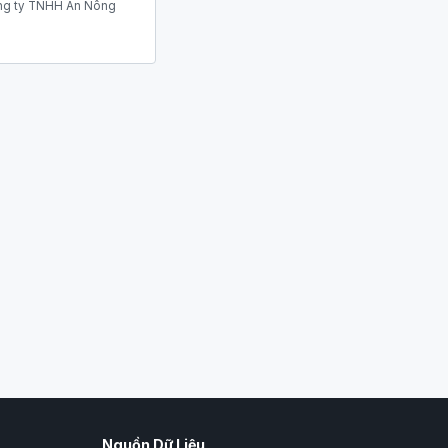
g ty TNHH An Nông
Nguồn Dữ Liệu