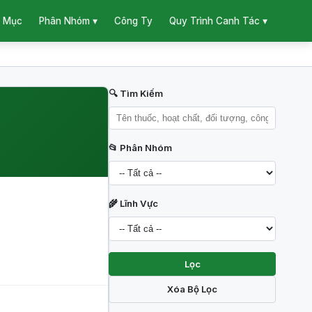
 Mục
Công Ty
Phân Nhóm ▾
Quy Trình Canh Tác ▾
🔍 Tìm Kiếm
📂 Phân Nhóm
🌾 Lĩnh Vực
Lọc
Xóa Bộ Lọc