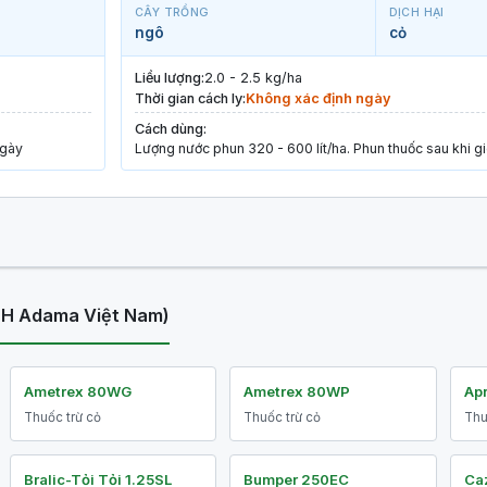
CÂY TRỒNG
DỊCH HẠI
ngô
cỏ
Liều lượng:
2.0 - 2.5 kg/ha
Thời gian cách ly:
Không xác định ngày
Cách dùng:
ngày
Lượng nước phun 320 - 600 lít/ha. Phun thuốc sau khi g
HH Adama Việt Nam)
Ametrex 80WG
Ametrex 80WP
Ap
Thuốc trừ cỏ
Thuốc trừ cỏ
Thu
Bralic-Tỏi Tỏi 1.25SL
Bumper 250EC
Ca