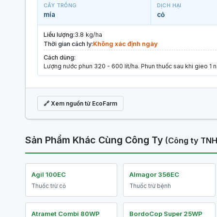
CÂY TRỒNG
DỊCH HẠI
mía
cỏ
Liều lượng:
3.8 kg/ha
Thời gian cách ly:
Không xác định ngày
Cách dùng:
Lượng nước phun 320 - 600 lít/ha. Phun thuốc sau khi gieo 1 
🔗 Xem nguồn từ EcoFarm
Sản Phẩm Khác Cùng Công Ty
(Công ty TN
Agil 100EC
Almagor 356EC
Thuốc trừ cỏ
Thuốc trừ bệnh
Atramet Combi 80WP
BordoCop Super 25WP