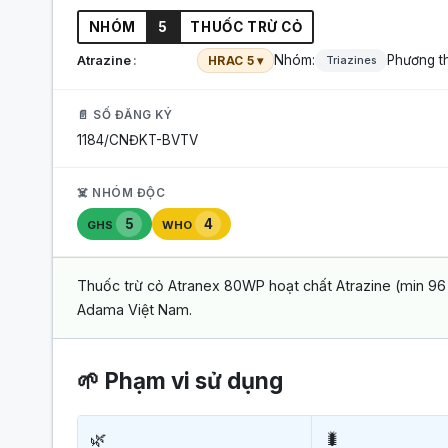
NHÓM
5
THUỐC TRỪ CỎ
Nhóm:
Phương t
Atrazine
HRAC 5 ▾
Triazines
📄 SỐ ĐĂNG KÝ
1184/CNĐKT-BVTV
☠️ NHÓM ĐỘC
5
4
GHS
WHO
Thuốc trừ cỏ Atranex 80WP hoạt chất Atrazine (min 9
Adama Việt Nam.
🌱 Phạm vi sử dụng
🌿
🐛