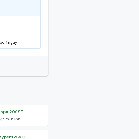
ieo 1 ngày
ropo 200SE
ốc trừ bệnh
zyper 125SC