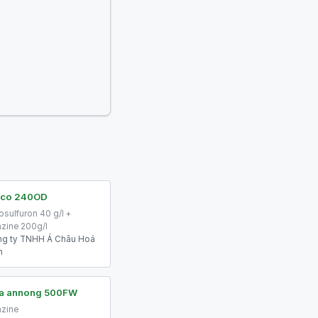
ico 240OD
osulfuron 40 g/l +
azine 200g/l
g ty TNHH Á Châu Hoá
h
ra annong 500FW
azine