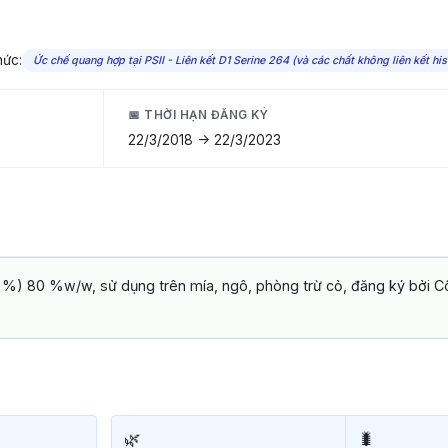
hức:
Ức chế quang hợp tại PSII - Liên kết D1 Serine 264 (và các chất không liên kết his
📅 THỜI HẠN ĐĂNG KÝ
22/3/2018 -> 22/3/2023
6 %) 80 %w/w, sử dụng trên mía, ngô, phòng trừ cỏ, đăng ký bởi 
🌿
🐛