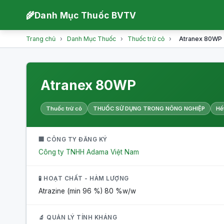
🌾
Danh Mục Thuốc BVTV
Trang chủ
›
Danh Mục Thuốc
›
Thuốc trừ cỏ
›
Atranex 80WP
Atranex 80WP
Thuốc trừ cỏ
THUỐC SỬ DỤNG TRONG NÔNG NGHIỆP
Hế
🏢 CÔNG TY ĐĂNG KÝ
Công ty TNHH Adama Việt Nam
🧪 HOẠT CHẤT - HÀM LƯỢNG
Atrazine (min 96 %)
80 %w/w
🔬 QUẢN LÝ TÍNH KHÁNG