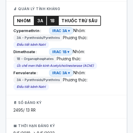
🔬 QUẢN LÝ TÍNH KHÁNG
NHÓM
3A
1B
THUỐC TRỪ SÂU
Nhóm:
Cypermethrin
IRAC 3A ▾
Phương thức:
3A - Pyrethroids/Pyrethrins
Điều tiết kênh Natri
Nhóm:
Dimethoate
IRAC 1B ▾
Phương thức:
1B - Organophosphates
Ức chế men thần kinh Acetylcholinesterase (AChE)
Nhóm:
Fenvalerate
IRAC 3A ▾
Phương thức:
3A - Pyrethroids/Pyrethrins
Điều tiết kênh Natri
📄 SỐ ĐĂNG KÝ
2495/ 13 RR
📅 THỜI HẠN ĐĂNG KÝ