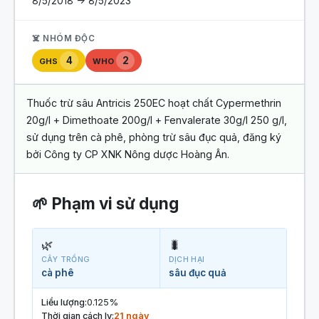
8/5/2018 -> 8/5/2023
☠️ NHÓM ĐỘC
4
2
GHS
WHO
Thuốc trừ sâu Antricis 250EC hoạt chất Cypermethrin
20g/l + Dimethoate 200g/l + Fenvalerate 30g/l 250 g/l,
sử dụng trên cà phê, phòng trừ sâu đục quả, đăng ký
bởi Công ty CP XNK Nông dược Hoàng Ân.
🌱 Phạm vi sử dụng
🌿
🐛
CÂY TRỒNG
DỊCH HẠI
cà phê
sâu đục quả
Liều lượng:
0.125%
Thời gian cách ly:
21 ngày