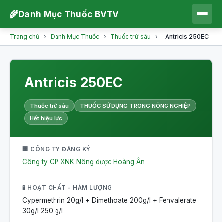
🌾
Danh Mục Thuốc BVTV
Trang chủ
›
Danh Mục Thuốc
›
Thuốc trừ sâu
›
Antricis 250EC
Antricis 250EC
Thuốc trừ sâu
THUỐC SỬ DỤNG TRONG NÔNG NGHIỆP
Hết hiệu lực
🏢 CÔNG TY ĐĂNG KÝ
Công ty CP XNK Nông dược Hoàng Ân
🧪 HOẠT CHẤT - HÀM LƯỢNG
Cypermethrin 20g/l + Dimethoate 200g/l + Fenvalerate
30g/l
250 g/l