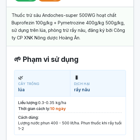
Thuốc trừ sâu Andoches-super 500WG hoạt chất
Buprofezin 100g/kg + Pymetrozine 400g/kg 500g/kg,
sử dụng trên lúa, phòng trừ rầy nâu, đăng ký bởi Công
ty CP XNK Nông dược Hoàng Ân.
🌱 Phạm vi sử dụng
🌿
🐛
CÂY TRỒNG
DỊCH HẠI
lúa
rầy nâu
Liều lượng:
0.3-0.35 kg/ha
Thời gian cách ly:
10 ngày
Cách dùng:
Lượng nước phun 400 - 500 lít/ha. Phun thuốc khi rầy tuổi
1-2