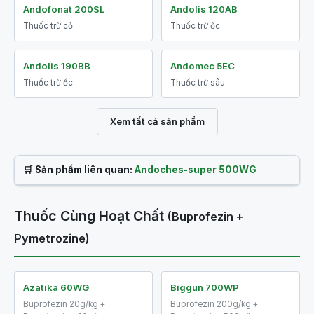
Andofonat 200SL
Andolis 120AB
Thuốc trừ cỏ
Thuốc trừ ốc
Andolis 190BB
Andomec 5EC
Thuốc trừ ốc
Thuốc trừ sâu
Xem tất cả sản phẩm
🛒 Sản phẩm liên quan:
Andoches-super 500WG
Thuốc Cùng Hoạt Chất
(Buprofezin +
Pymetrozine)
Azatika 60WG
Biggun 700WP
Buprofezin 20g/kg +
Buprofezin 200g/kg +