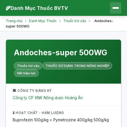
🌾
Danh Mục Thuốc BVTV
Trang chủ
›
Danh Mục Thuốc
›
Thuốc trừ sâu
›
Andoches-
super 500WG
Andoches-super 500WG
Thuốc trừ sâu
THUỐC SỬ DỤNG TRONG NÔNG NGHIỆP
Hết hiệu lực
🏢 CÔNG TY ĐĂNG KÝ
Công ty CP XNK Nông dược Hoàng Ân
🧪 HOẠT CHẤT - HÀM LƯỢNG
Buprofezin 100g/kg + Pymetrozine 400g/kg
500g/kg