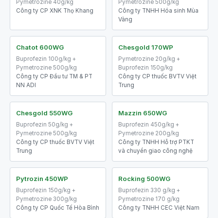
Pymetrozine 40g/kg
Pymetrozine 500g/kg
Công ty CP XNK Thọ Khang
Công ty TNHH Hóa sinh Mùa
Vàng
Chatot 600WG
Chesgold 170WP
Buprofezin 100g/kg +
Pymetrozine 20g/kg +
Pymetrozine 500g/kg
Buprofezin 150g/kg
Công ty CP Đầu tư TM & PT
Công ty CP thuốc BVTV Việt
NN ADI
Trung
Chesgold 550WG
Mazzin 650WG
Buprofezin 50g/kg +
Buprofezin 450g/kg +
Pymetrozine 500g/kg
Pymetrozine 200g/kg
Công ty CP thuốc BVTV Việt
Công ty TNHH Hỗ trợ PTKT
Trung
và chuyển giao công nghệ
Pytrozin 450WP
Rocking 500WG
Buprofezin 150g/kg +
Buprofezin 330 g/kg +
Pymetrozine 300g/kg
Pymetrozine 170 g/kg
Công ty CP Quốc Tế Hòa Bình
Công ty TNHH CEC Việt Nam