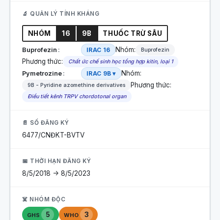
🔬 QUẢN LÝ TÍNH KHÁNG
NHÓM
16
9B
THUỐC TRỪ SÂU
Nhóm:
Buprofezin
IRAC 16
Buprofezin
Phương thức:
Chất ức chế sinh học tổng hợp kitin, loại 1
Nhóm:
Pymetrozine
IRAC 9B ▾
Phương thức:
9B - Pyridine azomethine derivatives
Điều tiết kênh TRPV chordotonal organ
📄 SỐ ĐĂNG KÝ
6477/CNĐKT-BVTV
📅 THỜI HẠN ĐĂNG KÝ
8/5/2018 -> 8/5/2023
☠️ NHÓM ĐỘC
5
3
GHS
WHO