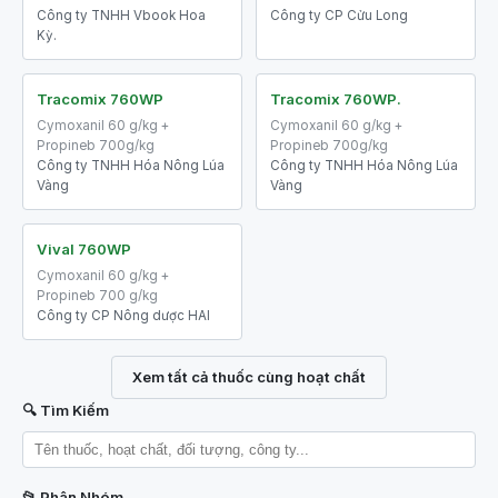
Công ty TNHH Vbook Hoa
Công ty CP Cửu Long
Kỳ.
Tracomix 760WP
Tracomix 760WP.
Cymoxanil 60 g/kg +
Cymoxanil 60 g/kg +
Propineb 700g/kg
Propineb 700g/kg
Công ty TNHH Hóa Nông Lúa
Công ty TNHH Hóa Nông Lúa
Vàng
Vàng
Vival 760WP
Cymoxanil 60 g/kg +
Propineb 700 g/kg
Công ty CP Nông dược HAI
Xem tất cả thuốc cùng hoạt chất
🔍 Tìm Kiếm
📂 Phân Nhóm