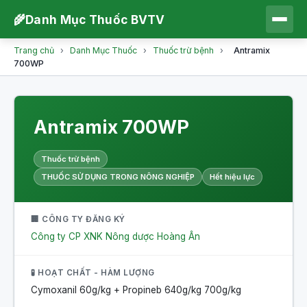
🌾
Danh Mục Thuốc BVTV
Trang chủ
›
Danh Mục Thuốc
›
Thuốc trừ bệnh
›
Antramix
700WP
Antramix 700WP
Thuốc trừ bệnh
THUỐC SỬ DỤNG TRONG NÔNG NGHIỆP
Hết hiệu lực
🏢 CÔNG TY ĐĂNG KÝ
Công ty CP XNK Nông dược Hoàng Ân
🧪 HOẠT CHẤT - HÀM LƯỢNG
Cymoxanil 60g/kg + Propineb 640g/kg
700g/kg