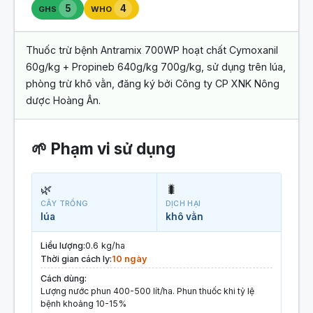
5
4
GHS
WHO
Thuốc trừ bệnh Antramix 700WP hoạt chất Cymoxanil
60g/kg + Propineb 640g/kg 700g/kg, sử dụng trên lúa,
phòng trừ khô vằn, đăng ký bởi Công ty CP XNK Nông
dược Hoàng Ân.
🌱 Phạm vi sử dụng
🌿
🐛
CÂY TRỒNG
DỊCH HẠI
lúa
khô vằn
Liều lượng:
0.6 kg/ha
Thời gian cách ly:
10 ngày
Cách dùng:
Lượng nước phun 400-500 lít/ha. Phun thuốc khi tỷ lệ
bệnh khoảng 10-15%