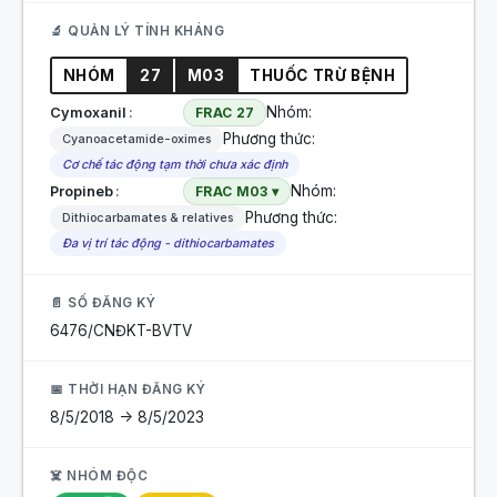
🔬 QUẢN LÝ TÍNH KHÁNG
NHÓM
27
M03
THUỐC TRỪ BỆNH
Nhóm:
Cymoxanil
FRAC 27
Phương thức:
Cyanoacetamide-oximes
Cơ chế tác động tạm thời chưa xác định
Nhóm:
Propineb
FRAC M03 ▾
Phương thức:
Dithiocarbamates & relatives
Đa vị trí tác động - dithiocarbamates
📄 SỐ ĐĂNG KÝ
6476/CNĐKT-BVTV
📅 THỜI HẠN ĐĂNG KÝ
8/5/2018 -> 8/5/2023
☠️ NHÓM ĐỘC