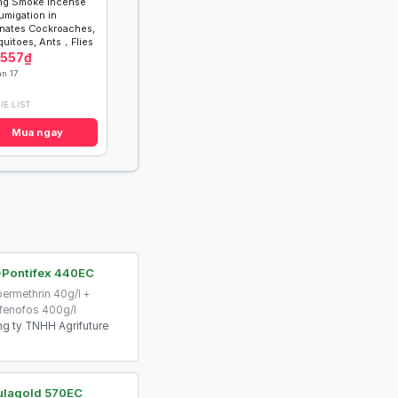
ng Smoke Incense
Fumigation in
inates Cockroaches,
uitoes, Ants，Flies
.557₫
n 17
IE.LIST
Mua ngay
-Pontifex 440EC
ermethrin 40g/l +
fenofos 400g/l
g ty TNHH Agrifuture
ulagold 570EC