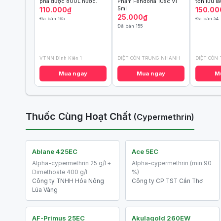
pha được 800L nước.
Phẩm Fendona 10sc Vỉ
tồn lưu lâ
5ml
110.000₫
150.00
25.000₫
Đã bán 165
Đã bán 54
Đã bán 155
VTNN Đình Kiên 1
DIỆT CÔN TRÙNG NHANH
DIỆT CÔN
Mua ngay
Mua ngay
M
Thuốc Cùng Hoạt Chất
(Cypermethrin)
Ablane 425EC
Ace 5EC
Alpha-cypermethrin 25 g/l +
Alpha-cypermethrin (min 90
Dimethoate 400 g/l
%)
Công ty TNHH Hóa Nông
Công ty CP TST Cần Thơ
Lúa Vàng
AF-Primus 25EC
Akulagold 260EW