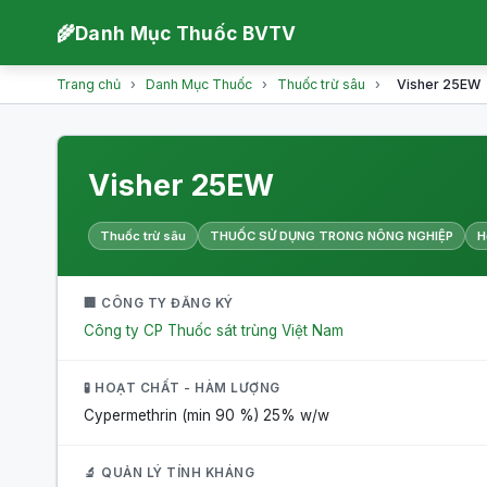
🌾
Danh Mục Thuốc BVTV
Trang chủ
›
Danh Mục Thuốc
›
Thuốc trừ sâu
›
Visher 25EW
Visher 25EW
Thuốc trừ sâu
THUỐC SỬ DỤNG TRONG NÔNG NGHIỆP
H
🏢 CÔNG TY ĐĂNG KÝ
Công ty CP Thuốc sát trùng Việt Nam
🧪 HOẠT CHẤT - HÀM LƯỢNG
Cypermethrin (min 90 %)
25% w/w
🔬 QUẢN LÝ TÍNH KHÁNG