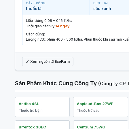
CÂY TRỒNG
DỊCH HẠI
thuốc lá
sâu xanh
Liều lượng:
0.08 – 0.16 lít/ha
Thời gian cách ly:
14 ngày
Cách dùng:
Lượng nước phun 400 - 500 lít/ha. Phun thuốc khi sâu mới xuấ
🔗 Xem nguồn từ EcoFarm
Sản Phẩm Khác Cùng Công Ty
(Công ty CP 
Antiba 4SL
Applaud-Bas 27WP
Thuốc trừ bệnh
Thuốc trừ sâu
Bifentox 30EC
Centrum 75WG