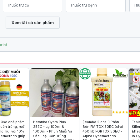
Thuốc trừ cỏ
Thuốc trừ bệnh
Thu
Xem tất cả sản phẩm
rin)
10sc chế phẩm
Heranba Cypra Plus
( combo 2 chai ) Phân
Tablet
 côn trùng, ruồi
25EC - Lọ 100ml &
Bón FM TOX 50EC (chai
Kill
ng mùi với 10%
1000ml - Phun Muỗi Và
450ml) FORTOX 50EC -
Effe
permethrin giúp
Các Loại Côn Trùng -
Alpha Cypermethrin
in Cypermethrin 5% Fast-