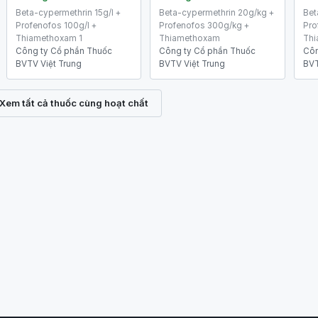
Beta-cypermethrin 15g/l +
Beta-cypermethrin 20g/kg +
Bet
Profenofos 100g/l +
Profenofos 300g/kg +
Pro
Thiamethoxam 1
Thiamethoxam
Thi
Công ty Cổ phần Thuốc
Công ty Cổ phần Thuốc
Côn
BVTV Việt Trung
BVTV Việt Trung
BVT
Xem tất cả thuốc cùng hoạt chất