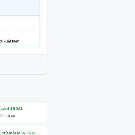
i xuất hiện
tazol 480SL
ốc trừ cỏ
 trừ mối M-4 1.2SL