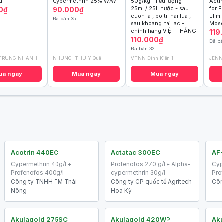
u
Cypermethrin 25% W/W
50g/kg - liều lượng :
Acti
25ml / 25L nước - sau
for 
0₫
90.000₫
cuon la , bo tri hai lua ,
Elim
Đã bán 35
sau khoang hai lac -
Mosq
chính hãng VIỆT THẮNG.
119
110.000₫
Đã bá
Đã bán 32
 TRÙNG NHANH
NHUNG -THÚ Y Quê
VTNN Đình Kiên 1
JENN
ua ngay
Mua ngay
Mua ngay
Acotrin 440EC
Actatac 300EC
AF
Cypermethrin 40g/l +
Profenofos 270 g/l + Alpha-
Cyp
Profenofos 400g/l
cypermethrin 30g/l
Pro
Công ty TNHH TM Thái
Công ty CP quốc tế Agritech
Côn
Nông
Hoa Kỳ
Akulagold 275SC
Akulagold 420WP
Ak