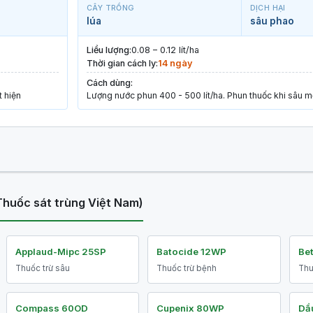
CÂY TRỒNG
DỊCH HẠI
lúa
sâu phao
Liều lượng:
0.08 – 0.12 lít/ha
Thời gian cách ly:
14 ngày
Cách dùng:
t hiện
Lượng nước phun 400 - 500 lít/ha. Phun thuốc khi sâu mớ
Thuốc sát trùng Việt Nam)
Applaud-Mipc 25SP
Batocide 12WP
Be
Thuốc trừ sâu
Thuốc trừ bệnh
Thu
Compass 60OD
Cupenix 80WP
Dầu