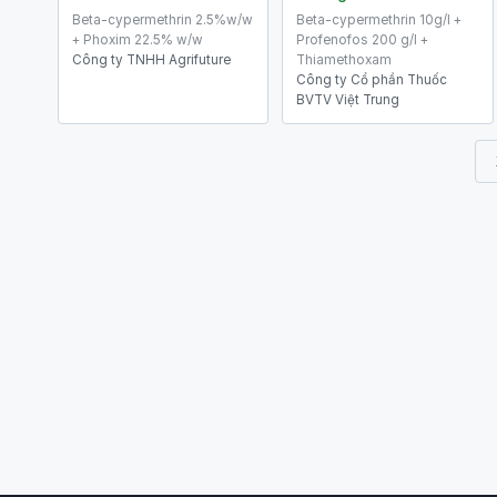
Beta-cypermethrin 2.5%w/w
Beta-cypermethrin 10g/l +
+ Phoxim 22.5% w/w
Profenofos 200 g/l +
Công ty TNHH Agrifuture
Thiamethoxam
Công ty Cổ phần Thuốc
BVTV Việt Trung