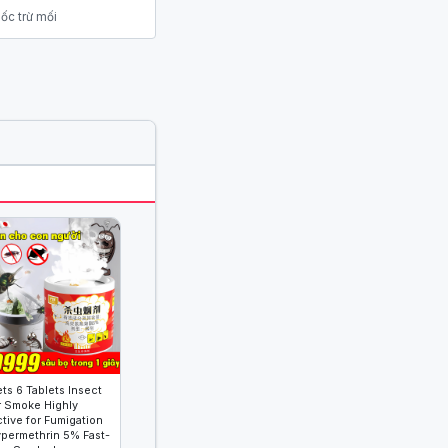
ốc trừ mối
s 6 Tablets Insect
er Smoke Highly
ctive for Fumigation