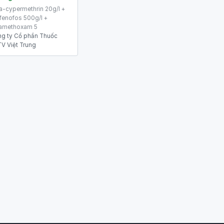
a-cypermethrin 20g/l +
fenofos 500g/l +
amethoxam 5
g ty Cổ phần Thuốc
V Việt Trung