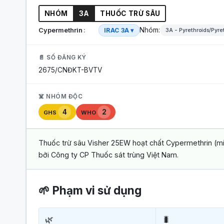
NHÓM
3A
THUỐC TRỪ SÂU
Nhóm:
Cypermethrin
IRAC 3A ▾
3A - Pyrethroids/Pyre
📄 SỐ ĐĂNG KÝ
2675/CNĐKT-BVTV
☠️ NHÓM ĐỘC
4
2
GHS
WHO
Thuốc trừ sâu Visher 25EW hoạt chất Cypermethrin (mi
bởi Công ty CP Thuốc sát trùng Việt Nam.
🌱 Phạm vi sử dụng
🌿
🐛