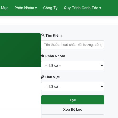
 Mục
Công Ty
Phân Nhóm ▾
Quy Trình Canh Tác ▾
🔍 Tìm Kiếm
📂 Phân Nhóm
🌾 Lĩnh Vực
Lọc
Xóa Bộ Lọc