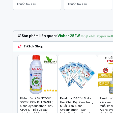
Thuốc trừ sâu
Thuốc trừ sâu
🛒 Sản phẩm liên quan:
Visher 25EW
(hoạt chất: Cypermeth
TikTok Shop
Phân bón lá SANTOSO
Fendona 10SC Vỉ 5ml -
Fendona 
100SC CON KÉT XANH (
Hóa Chất Diệt Côn Trùng
kiểm soát
alpha cypermethrin 10% )
Muỗi Gián Alpha-
muỗi khô
CHAI 1L - bảo vệ cây -
Cypermethrin - Sản
Alpha cy