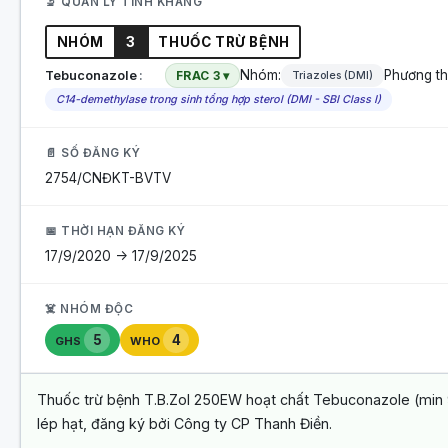
🔬 QUẢN LÝ TÍNH KHÁNG
NHÓM
3
THUỐC TRỪ BỆNH
Nhóm:
Phương th
Tebuconazole
FRAC 3 ▾
Triazoles (DMI)
C14-demethylase trong sinh tổng hợp sterol (DMI - SBI Class I)
📄 SỐ ĐĂNG KÝ
2754/CNĐKT-BVTV
📅 THỜI HẠN ĐĂNG KÝ
17/9/2020 -> 17/9/2025
☠️ NHÓM ĐỘC
5
4
GHS
WHO
Thuốc trừ bệnh T.B.Zol 250EW hoạt chất Tebuconazole (min 9
lép hạt, đăng ký bởi Công ty CP Thanh Điền.