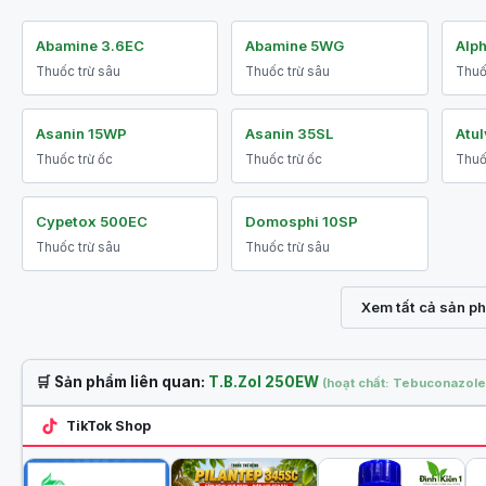
Abamine 3.6EC
Abamine 5WG
Alp
Thuốc trừ sâu
Thuốc trừ sâu
Thuố
Asanin 15WP
Asanin 35SL
Atul
Thuốc trừ ốc
Thuốc trừ ốc
Thuố
Cypetox 500EC
Domosphi 10SP
Thuốc trừ sâu
Thuốc trừ sâu
Xem tất cả sản p
🛒 Sản phẩm liên quan:
T.B.Zol 250EW
(hoạt chất: Tebuconazole
TikTok Shop