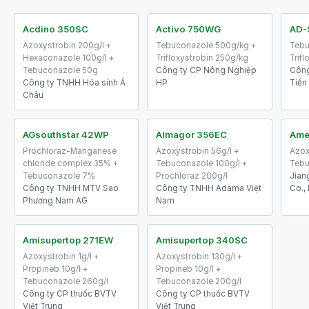
Acdino 350SC
Activo 750WG
AD-
Azoxystrobin 200g/l +
Tebuconazole 500g/kg +
Tebu
Hexaconazole 100g/l +
Trifloxystrobin 250g/kg
Trif
Tebuconazole 50g
Công ty CP Nông Nghiệp
Công
Công ty TNHH Hóa sinh Á
HP
Tiền
Châu
AGsouthstar 42WP
Almagor 356EC
Ame
Prochloraz-Manganese
Azoxystrobin 56g/l +
Azox
chloride complex 35% +
Tebuconazole 100g/l +
Tebu
Tebuconazole 7%
Prochloraz 200g/l
Jian
Công ty TNHH MTV Sao
Công ty TNHH Adama Việt
Co., 
Phương Nam AG
Nam
Amisupertop 271EW
Amisupertop 340SC
Azoxystrobin 1g/l +
Azoxystrobin 130g/l +
Propineb 10g/l +
Propineb 10g/l +
Tebuconazole 260g/l
Tebuconazole 200g/l
Công ty CP thuốc BVTV
Công ty CP thuốc BVTV
Việt Trung
Việt Trung