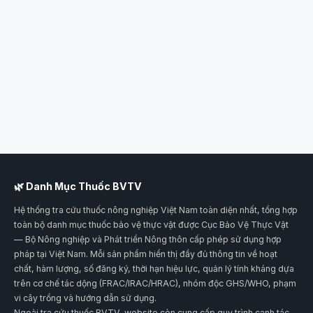
🌿 Danh Mục Thuốc BVTV
Hệ thống tra cứu thuốc nông nghiệp Việt Nam toàn diện nhất, tổng hợp
toàn bộ danh mục thuốc bảo vệ thực vật được Cục Bảo Vệ Thực Vật
— Bộ Nông nghiệp và Phát triển Nông thôn cấp phép sử dụng hợp
pháp tại Việt Nam. Mỗi sản phẩm hiển thị đầy đủ thông tin về hoạt
chất, hàm lượng, số đăng ký, thời hạn hiệu lực, quản lý tính kháng dựa
trên cơ chế tác dộng (FRAC/IRAC/HRAC), nhóm độc GHS/WHO, phạm
vi cây trồng và hướng dẫn sử dụng.
Ngoài tra cứu thuốc BVTV, website còn cung cấp quy trình canh tác