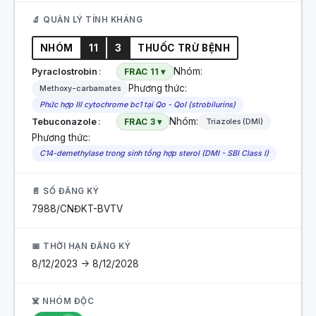
🔬 QUẢN LÝ TÍNH KHÁNG
NHÓM
11
3
THUỐC TRỪ BỆNH
Nhóm:
Pyraclostrobin
FRAC 11 ▾
Phương thức:
Methoxy-carbamates
Phức hợp III cytochrome bc1 tại Qo - QoI (strobilurins)
Nhóm:
Tebuconazole
FRAC 3 ▾
Triazoles (DMI)
Phương thức:
C14-demethylase trong sinh tổng hợp sterol (DMI - SBI Class I)
📄 SỐ ĐĂNG KÝ
7988/CNĐKT-BVTV
📅 THỜI HẠN ĐĂNG KÝ
8/12/2023 -> 8/12/2028
☠️ NHÓM ĐỘC