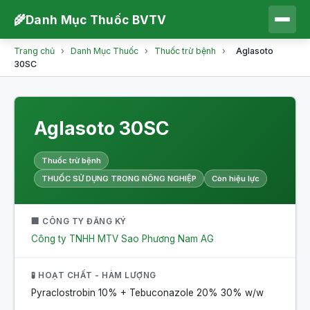
🌾
Danh Mục Thuốc BVTV
Trang chủ
›
Danh Mục Thuốc
›
Thuốc trừ bệnh
›
Aglasoto
30SC
Aglasoto 30SC
Thuốc trừ bệnh
THUỐC SỬ DỤNG TRONG NÔNG NGHIỆP
Còn hiệu lực
🏢 CÔNG TY ĐĂNG KÝ
Công ty TNHH MTV Sao Phương Nam AG
🧪 HOẠT CHẤT - HÀM LƯỢNG
Pyraclostrobin 10% + Tebuconazole 20%
30% w/w