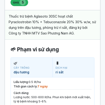
5
GHS
Thuốc trừ bệnh Aglasoto 30SC hoạt chất
Pyraclostrobin 10% + Tebuconazole 20% 30% w/w, sử
dụng trên đậu tương, phòng trừ rỉ sắt, đăng ký bởi
Công ty TNHH MTV Sao Phương Nam AG.
🌱 Phạm vi sử dụng
🌿
🐛
CÂY TRỒNG
DỊCH HẠI
đậu tương
rỉ sắt
Liều lượng:
0.5 lít/ha
Thời gian cách ly:
7 ngày
Cách dùng:
Lượng nước: 500-600 lít/ha. Phun khi bệnh mới xuất hiện,
tỷ lệ bệnh khoảng 5-6%