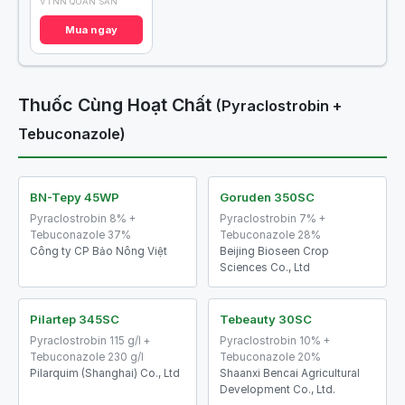
VTNN QUÂN SAN
Mua ngay
Thuốc Cùng Hoạt Chất
(Pyraclostrobin +
Tebuconazole)
BN-Tepy 45WP
Goruden 350SC
Pyraclostrobin 8% +
Pyraclostrobin 7% +
Tebuconazole 37%
Tebuconazole 28%
Công ty CP Bảo Nông Việt
Beijing Bioseen Crop
Sciences Co., Ltd
Pilartep 345SC
Tebeauty 30SC
Pyraclostrobin 115 g/l +
Pyraclostrobin 10% +
Tebuconazole 230 g/l
Tebuconazole 20%
Pilarquim (Shanghai) Co., Ltd
Shaanxi Bencai Agricultural
Development Co., Ltd.