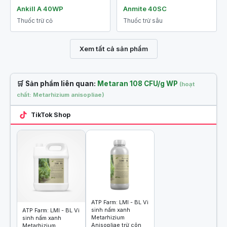
Ankill A 40WP
Anmite 40SC
Thuốc trừ cỏ
Thuốc trừ sâu
Xem tất cả sản phẩm
🛒 Sản phẩm liên quan:
Metaran 108 CFU/g WP
(hoạt
chất: Metarhizium anisopliae)
TikTok Shop
ATP Farm: LMI - BL Vi
sinh nấm xanh
ATP Farm: LMI - BL Vi
Metarhizium
sinh nấm xanh
Anisopliae trừ côn
Metarhizium