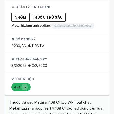
🔬 QUẢN LÝ TÍNH KHÁNG
NHÓM
THUỐC TRỪ SÂU
Metarhizium anisopliae
Chưa có dữ liệu FRAC/IRAC
📄 SỐ ĐĂNG KÝ
8230/CNĐKT-BVTV
📅 THỜI HẠN ĐĂNG KÝ
3/2/2025 -> 3/2/2030
☠️ NHÓM ĐỘC
5
GHS
Thuốc trừ sâu Metaran 108 CFU/g WP hoạt chất
Metarhizium anisopliae 1 x 108 CFU/g, sử dụng trên lúa,