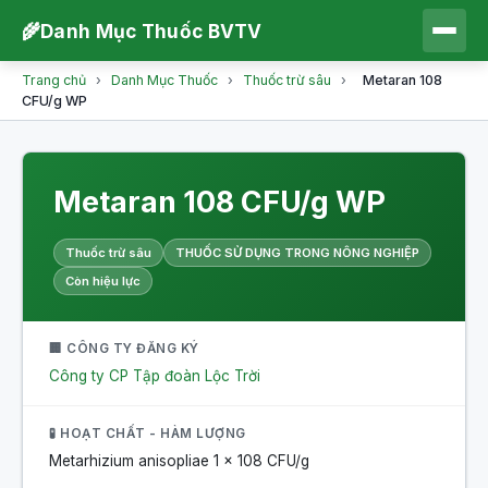
🌾
Danh Mục Thuốc BVTV
Trang chủ
›
Danh Mục Thuốc
›
Thuốc trừ sâu
›
Metaran 108
CFU/g WP
Metaran 108 CFU/g WP
Thuốc trừ sâu
THUỐC SỬ DỤNG TRONG NÔNG NGHIỆP
Còn hiệu lực
🏢 CÔNG TY ĐĂNG KÝ
Công ty CP Tập đoàn Lộc Trời
🧪 HOẠT CHẤT - HÀM LƯỢNG
Metarhizium anisopliae
1 x 108 CFU/g