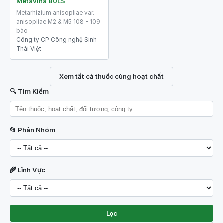
Metavina 80LS
Metarhizium anisopliae var.
anisopliae M2 & M5 108 - 109
bào
Công ty CP Công nghệ Sinh
Thái Việt
Xem tất cả thuốc cùng hoạt chất
🔍 Tìm Kiếm
📂 Phân Nhóm
🌾 Lĩnh Vực
Lọc