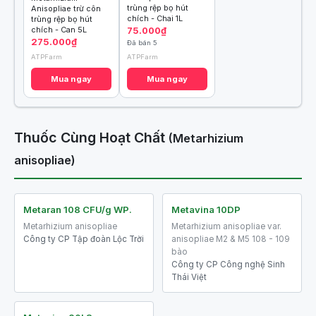
trùng rệp bọ hút
Anisopliae trừ côn
chích - Chai 1L
trùng rệp bọ hút
chích - Can 5L
75.000₫
275.000₫
Đã bán 5
ATPFarm
ATPFarm
Mua ngay
Mua ngay
Thuốc Cùng Hoạt Chất
(Metarhizium
anisopliae)
Metaran 108 CFU/g WP.
Metavina 10DP
Metarhizium anisopliae
Metarhizium anisopliae var.
Công ty CP Tập đoàn Lộc Trời
anisopliae M2 & M5 108 - 109
bào
Công ty CP Công nghệ Sinh
Thái Việt