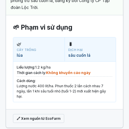
phòng trừ sâu cuốn lá, đăng ký bởi Công ty CP Tập
đoàn Lộc Trời.
🌱 Phạm vi sử dụng
🌿
🐛
CÂY TRỒNG
DỊCH HẠI
lúa
sâu cuốn lá
Liều lượng:
1.2 kg/ha
Thời gian cách ly:
Không khuyến cáo ngày
Cách dùng:
Lượng nước 400 lít/ha. Phun thuốc 2 lần cách nhau 7
ngày, lần 1 khi sâu tuổi nhỏ (tuổi 1-2) mới xuất hiện gây
hại.
🔗 Xem nguồn từ EcoFarm