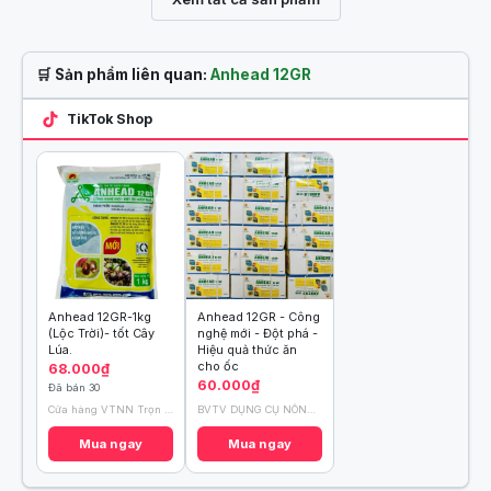
🛒 Sản phẩm liên quan:
Anhead 12GR
TikTok Shop
Anhead 12GR-1kg
Anhead 12GR - Công
(Lộc Trời)- tốt Cây
nghệ mới - Đột phá -
Lúa.
Hiệu quả thức ăn
cho ốc
68.000₫
60.000₫
Đã bán 30
Cửa hàng VTNN Trọn Dương
BVTV DỤNG CỤ NÔNG NGHIỆP
Mua ngay
Mua ngay