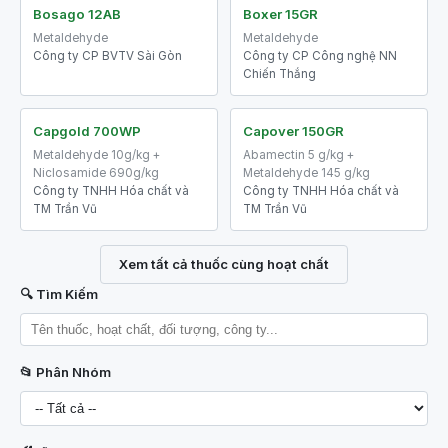
Bosago 12AB
Boxer 15GR
Metaldehyde
Metaldehyde
Công ty CP BVTV Sài Gòn
Công ty CP Công nghệ NN
Chiến Thắng
Capgold 700WP
Capover 150GR
Metaldehyde 10g/kg +
Abamectin 5 g/kg +
Niclosamide 690g/kg
Metaldehyde 145 g/kg
Công ty TNHH Hóa chất và
Công ty TNHH Hóa chất và
TM Trần Vũ
TM Trần Vũ
Xem tất cả thuốc cùng hoạt chất
🔍 Tìm Kiếm
📂 Phân Nhóm