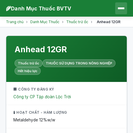
🌾
Danh Mục Thuốc BVTV
Trang chủ
›
Danh Mục Thuốc
›
Thuốc trừ ốc
›
Anhead 12GR
Anhead 12GR
Thuốc trừ ốc
THUỐC SỬ DỤNG TRONG NÔNG NGHIỆP
Hết hiệu lực
🏢 CÔNG TY ĐĂNG KÝ
Công ty CP Tập đoàn Lộc Trời
🧪 HOẠT CHẤT - HÀM LƯỢNG
Metaldehyde
12%w/w