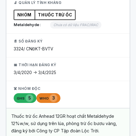
🔬 QUẢN LÝ TÍNH KHÁNG
NHÓM
THUỐC TRỪ ỐC
Metaldehyde
Chưa có dữ liệu FRAC/IRAC
📄 SỐ ĐĂNG KÝ
3324/ CNĐKT-BVTV
📅 THỜI HẠN ĐĂNG KÝ
3/4/2020 -> 3/4/2025
☠️ NHÓM ĐỘC
5
3
GHS
WHO
Thuốc trừ ốc Anhead 12GR hoạt chất Metaldehyde
12%w/w, sử dụng trên lúa, phòng trừ ốc bươu vàng,
đăng ký bởi Công ty CP Tập đoàn Lộc Trời.