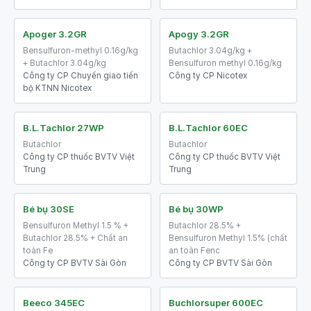
Apoger 3.2GR
Apogy 3.2GR
Bensulfuron-methyl 0.16g/kg
Butachlor 3.04g/kg +
+ Butachlor 3.04g/kg
Bensulfuron methyl 0.16g/kg
Công ty CP Chuyển giao tiến
Công ty CP Nicotex
bộ KTNN Nicotex
B.L.Tachlor 27WP
B.L.Tachlor 60EC
Butachlor
Butachlor
Công ty CP thuốc BVTV Việt
Công ty CP thuốc BVTV Việt
Trung
Trung
Bé bụ 30SE
Bé bụ 30WP
Bensulfuron Methyl 1.5 % +
Butachlor 28.5% +
Butachlor 28.5% + Chất an
Bensulfuron Methyl 1.5% (chất
toàn Fe
an toàn Fenc
Công ty CP BVTV Sài Gòn
Công ty CP BVTV Sài Gòn
Beeco 345EC
Buchlorsuper 600EC