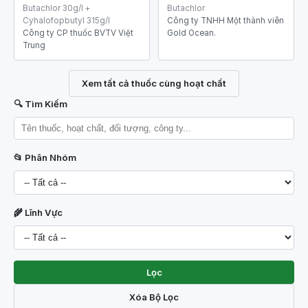
Butachlor 30g/l +
Butachlor
Cyhalofopbutyl 315g/l
Công ty TNHH Một thành viên
Công ty CP thuốc BVTV Việt
Gold Ocean.
Trung
Xem tất cả thuốc cùng hoạt chất
🔍 Tìm Kiếm
📂 Phân Nhóm
🌾 Lĩnh Vực
Lọc
Xóa Bộ Lọc