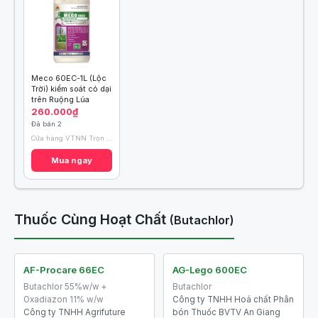
Meco 60EC-1L (Lộc
Trời) kiểm soát cỏ dại
trên Ruộng Lúa
260.000₫
Đã bán 2
Cửa hàng VTNN Trọn Dương
Mua ngay
Thuốc Cùng Hoạt Chất
(Butachlor)
AF-Procare 66EC
AG-Lego 600EC
Butachlor 55%w/w +
Butachlor
Oxadiazon 11% w/w
Công ty TNHH Hoá chất Phân
Công ty TNHH Agrifuture
bón Thuốc BVTV An Giang