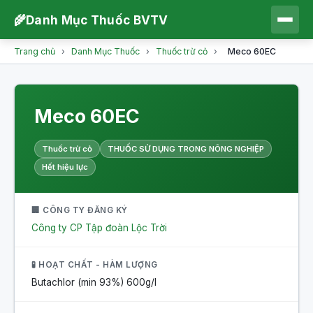
🌾
Danh Mục Thuốc BVTV
Trang chủ
›
Danh Mục Thuốc
›
Thuốc trừ cỏ
›
Meco 60EC
Meco 60EC
Thuốc trừ cỏ
THUỐC SỬ DỤNG TRONG NÔNG NGHIỆP
Hết hiệu lực
🏢 CÔNG TY ĐĂNG KÝ
Công ty CP Tập đoàn Lộc Trời
🧪 HOẠT CHẤT - HÀM LƯỢNG
Butachlor (min 93%)
600g/l