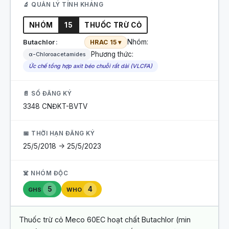
🔬 QUẢN LÝ TÍNH KHÁNG
NHÓM
15
THUỐC TRỪ CỎ
Nhóm:
Butachlor
HRAC 15 ▾
Phương thức:
α-Chloroacetamides
Ức chế tổng hợp axit béo chuỗi rất dài (VLCFA)
📄 SỐ ĐĂNG KÝ
3348 CNĐKT-BVTV
📅 THỜI HẠN ĐĂNG KÝ
25/5/2018 -> 25/5/2023
☠️ NHÓM ĐỘC
5
4
GHS
WHO
Thuốc trừ cỏ Meco 60EC hoạt chất Butachlor (min