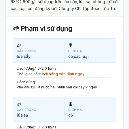
93%) 600g/l, sử dụng trên lúa cấy, lúa sạ, phòng trừ cỏ
các loại, cỏ, đăng ký bởi Công ty CP Tập đoàn Lộc Trời.
🌱 Phạm vi sử dụng
🌿
🐛
CÂY TRỒNG
DỊCH HẠI
lúa cấy
cỏ các loại
Liều lượng:
1.0-2.0 lít/ha
Thời gian cách ly:
Không xác định ngày
Cách dùng:
Pha với 320 lít nước/ha, phun sau khi cấy 7 ngày
🌿
🐛
CÂY TRỒNG
DỊCH HẠI
lúa sạ
cỏ
Liều lượng:
1.0-2.0 lít/ha