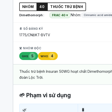
NHÓM
40
THUỐC TRỪ BỆNH
Nhóm:
Dimethomorph
FRAC 40 ▾
Cinnamic acid amide
📄 SỐ ĐĂNG KÝ
1775/CNĐKT-BVTV
☠️ NHÓM ĐỘC
5
4
GHS
WHO
Thuốc trừ bệnh Insuran 50WG hoạt chất Dimethomorph 
đoàn Lộc Trời.
🌱 Phạm vi sử dụng
🌿
🐛