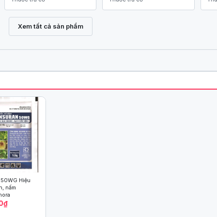
Xem tất cả sản phẩm
 50WG Hiệu
h, nấm
hora
0₫