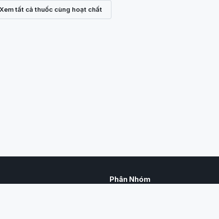
Xem tất cả thuốc cùng hoạt chất
Phân Nhóm
hợp toàn bộ danh mục thuốc bảo
Thuốc trừ sâu
riển Nông thôn cấp phép sử dụng
Thuốc trừ bệnh
ạt chất, hàm lượng, số đăng ký,