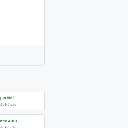
gun 5ME
ốc trừ sâu
mite 40SC
ốc trừ sâu