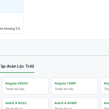
bệnh khoảng 5%
Tập đoàn Lộc Trời)
Angate 350SC
Angate 75WP
An
Thuốc trừ sâu
Thuốc trừ sâu
Thu
Ankill A 40SC
Ankill A 40WP
An
Thuốc trừ cỏ
Thuốc trừ cỏ
Thu