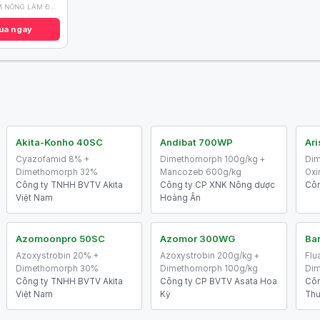
VTNN TÂM NÔNG LÂM ĐỒNG
ua ngay
Akita-Konho 40SC
Andibat 700WP
Ar
Cyazofamid 8% +
Dimethomorph 100g/kg +
Dim
Dimethomorph 32%
Mancozeb 600g/kg
Oxi
Công ty TNHH BVTV Akita
Công ty CP XNK Nông dược
Côn
Việt Nam
Hoàng Ân
Azomoonpro 50SC
Azomor 300WG
Ba
Azoxystrobin 20% +
Azoxystrobin 200g/kg +
Flu
Dimethomorph 30%
Dimethomorph 100g/kg
Dim
Công ty TNHH BVTV Akita
Công ty CP BVTV Asata Hoa
Côn
Việt Nam
Kỳ
Thư