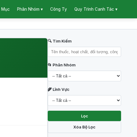
 Mục
Công Ty
Phân Nhóm ▾
Quy Trình Canh Tác ▾
🔍 Tìm Kiếm
📂 Phân Nhóm
🌾 Lĩnh Vực
Lọc
Xóa Bộ Lọc