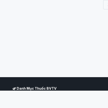
🌿 Danh Mục Thuốc BVTV
Hệ thống tra cứu thuốc nông nghiệp Việt Nam toàn diện nhất, tổng 
vệ thực vật được Cục Bảo Vệ Thực Vật — Bộ Nông nghiệp và Phát t
hợp pháp tại Việt Nam. Mỗi sản phẩm hiển thị đầy đủ thông tin về ho