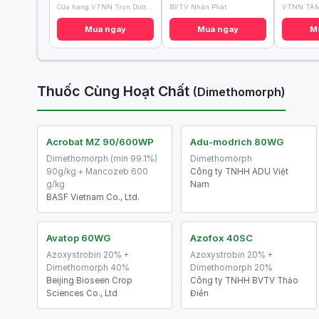
Cửa hàng VTNN Trọn Dương
BVTV Nhân Phát
Mua ngay
Mua ngay
M
Thuốc Cùng Hoạt Chất
(Dimethomorph)
Acrobat MZ 90/600WP
Adu-modrich 80WG
Dimethomorph (min 99.1%)
Dimethomorph
90g/kg + Mancozeb 600
Công ty TNHH ADU Việt
g/kg
Nam
BASF Vietnam Co., Ltd.
Avatop 60WG
Azofox 40SC
Azoxystrobin 20% +
Azoxystrobin 20% +
Dimethomorph 40%
Dimethomorph 20%
Beijing Bioseen Crop
Công ty TNHH BVTV Thảo
Sciences Co., Ltd
Điền