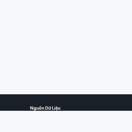
Nguồn Dữ Liệu
Dữ liệu được cập nhật liên tục từ hệ thống EcoFarm
của Cục BVTV, đảm bảo tính chính xác và pháp lý.
Thông tư số 75/2025/TT-BNNMT.