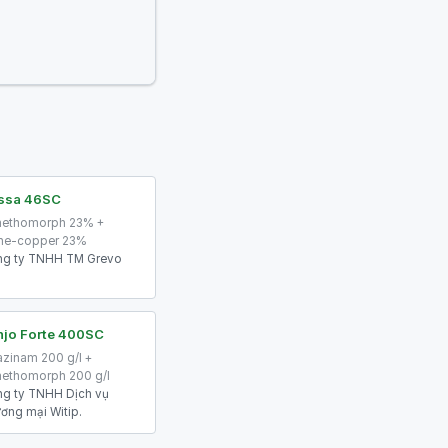
issa 46SC
ethomorph 23% +
ne-copper 23%
g ty TNHH TM Grevo
njo Forte 400SC
azinam 200 g/l +
ethomorph 200 g/l
g ty TNHH Dịch vụ
ơng mại Witip.