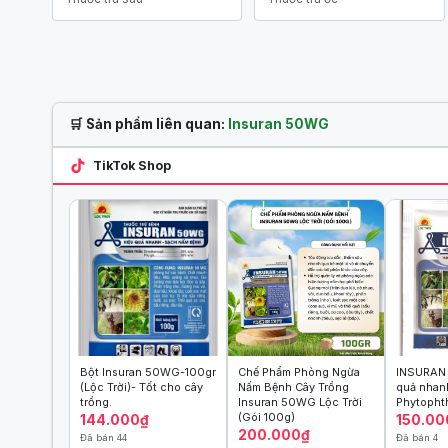
🛒 Sản phẩm liên quan:
Insuran 50WG
TikTok Shop
Bột Insuran 50WG-100gr
Chế Phẩm Phòng Ngừa
INSURAN
(Lộc Trời)- Tốt cho cây
Nấm Bệnh Cây Trồng
quả nhan
trồng.
Insuran 50WG Lộc Trời
Phytopht
(Gói 100g)
144.000₫
150.00
200.000₫
Đã bán 44
Đã bán 4