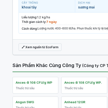
CÂY TRỒNG
DỊCH HẠI
khoai tây
sương mai
Liều lượng:
1.2 kg/ha
Thời gian cách ly:
7 ngày
Lượng nước 400-600 lít/ha. Phun thuốc khi tỷ lệ 
Cách dùng:
🔗 Xem nguồn từ EcoFarm
Sản Phẩm Khác Cùng Công Ty
(Công ty CP 
Ances-B 108 CFU/g WP
Ances-B 108 CFU/g WP.
Thuốc trừ sâu
Thuốc trừ sâu
Angun 5WG
Anhead 12GR
Thuốc trừ sâu
Thuốc trừ ốc