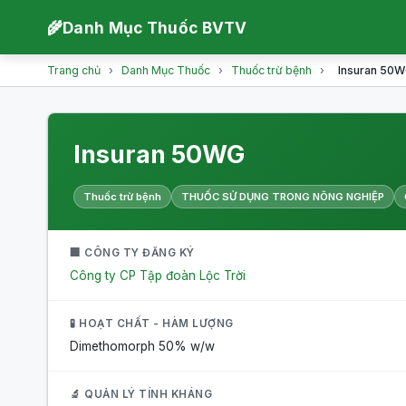
🌾
Danh Mục Thuốc BVTV
Trang chủ
›
Danh Mục Thuốc
›
Thuốc trừ bệnh
›
Insuran 50
Insuran 50WG
Thuốc trừ bệnh
THUỐC SỬ DỤNG TRONG NÔNG NGHIỆP
🏢 CÔNG TY ĐĂNG KÝ
Công ty CP Tập đoàn Lộc Trời
🧪 HOẠT CHẤT - HÀM LƯỢNG
Dimethomorph
50% w/w
🔬 QUẢN LÝ TÍNH KHÁNG