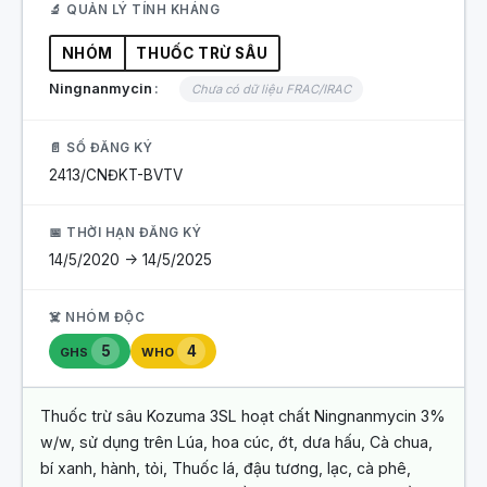
🔬 QUẢN LÝ TÍNH KHÁNG
NHÓM
THUỐC TRỪ SÂU
Ningnanmycin
Chưa có dữ liệu FRAC/IRAC
📄 SỐ ĐĂNG KÝ
2413/CNĐKT-BVTV
📅 THỜI HẠN ĐĂNG KÝ
14/5/2020 -> 14/5/2025
☠️ NHÓM ĐỘC
5
4
GHS
WHO
Thuốc trừ sâu Kozuma 3SL hoạt chất Ningnanmycin 3%
w/w, sử dụng trên Lúa, hoa cúc, ớt, dưa hấu, Cà chua,
bí xanh, hành, tỏi, Thuốc lá, đậu tương, lạc, cà phê,