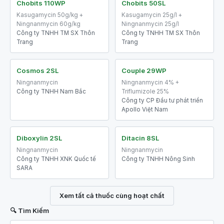
Chobits 110WP
Chobits 50SL
Kasugamycin 50g/kg +
Kasugamycin 25g/l +
Ningnanmycin 60g/kg
Ningnanmycin 25g/l
Công ty TNHH TM SX Thôn
Công ty TNHH TM SX Thôn
Trang
Trang
Cosmos 2SL
Couple 29WP
Ningnanmycin
Ningnanmycin 4% +
Công ty TNHH Nam Bắc
Triflumizole 25%
Công ty CP Đầu tư phát triển
Apollo Việt Nam
Diboxylin 2SL
Ditacin 8SL
Ningnanmycin
Ningnanmycin
Công ty TNHH XNK Quốc tế
Công ty TNHH Nông Sinh
SARA
Xem tất cả thuốc cùng hoạt chất
🔍 Tìm Kiếm