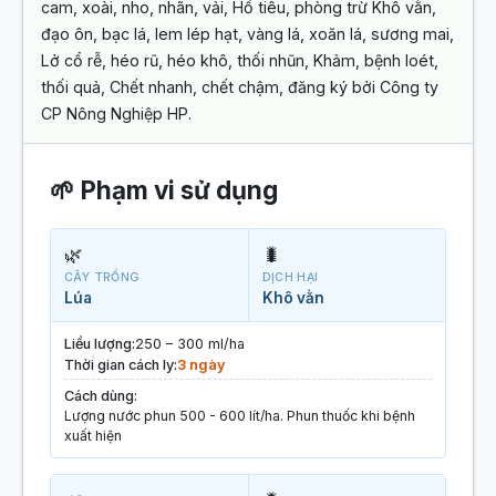
cam, xoài, nho, nhãn, vải, Hồ tiêu, phòng trừ Khô vằn,
đạo ôn, bạc lá, lem lép hạt, vàng lá, xoăn lá, sương mai,
Lở cổ rễ, héo rũ, héo khô, thối nhũn, Khảm, bệnh loét,
thối quả, Chết nhanh, chết chậm, đăng ký bởi Công ty
CP Nông Nghiệp HP.
🌱 Phạm vi sử dụng
🌿
🐛
CÂY TRỒNG
DỊCH HẠI
Lúa
Khô vằn
Liều lượng:
250 – 300 ml/ha
Thời gian cách ly:
3 ngày
Cách dùng:
Lượng nước phun 500 - 600 lít/ha. Phun thuốc khi bệnh
xuất hiện