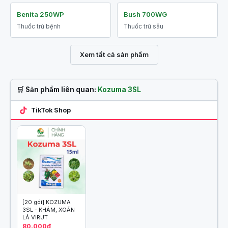
Benita 250WP
Bush 700WG
Thuốc trừ bệnh
Thuốc trừ sâu
Xem tất cả sản phẩm
🛒 Sản phẩm liên quan:
Kozuma 3SL
TikTok Shop
[20 gói] KOZUMA
3SL - KHẢM, XOĂN
LÁ VIRUT
80.000₫