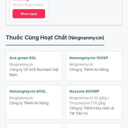
Hộ Kinh Doanh Hoàng Phong
Mua ngay
Thuốc Cùng Hoạt Chất
(Ningnanmycin)
Ace green 8SL
Annongmycin 100SP
Ningnanmycin
Ningnanmycin
Công ty CP ACE Biochem Việt
Công ty TNHH An Nông
Nam
Annongmycin 80SL
Avazole 800WP
Ningnanmycin
Ningnanmycin 30 g/kg +
Công ty TNHH An Nông
Tricyclazole 770 g/kg
Công ty TNHH Hóa chất và
TM Trần Vũ