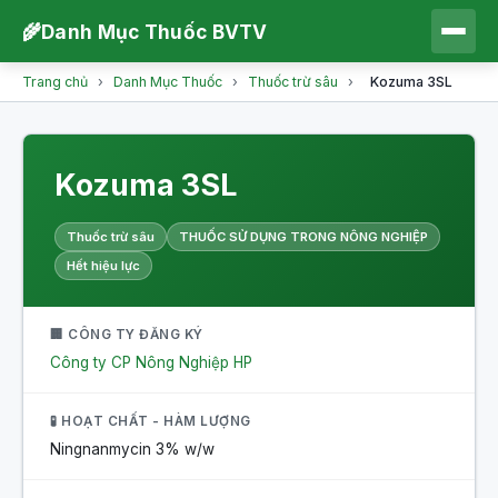
🌾
Danh Mục Thuốc BVTV
Trang chủ
›
Danh Mục Thuốc
›
Thuốc trừ sâu
›
Kozuma 3SL
Kozuma 3SL
Thuốc trừ sâu
THUỐC SỬ DỤNG TRONG NÔNG NGHIỆP
Hết hiệu lực
🏢 CÔNG TY ĐĂNG KÝ
Công ty CP Nông Nghiệp HP
🧪 HOẠT CHẤT - HÀM LƯỢNG
Ningnanmycin
3% w/w