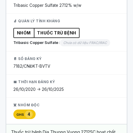
Tribasic Copper Sulfate
27.12% w/w
🔬 QUẢN LÝ TÍNH KHÁNG
NHÓM
THUỐC TRỪ BỆNH
Tribasic Copper Sulfate
Chưa có dữ liệu FRAC/IRAC
📄 SỐ ĐĂNG KÝ
7182/CNĐKT-BVTV
📅 THỜI HẠN ĐĂNG KÝ
26/10/2020 -> 26/10/2025
☠️ NHÓM ĐỘC
4
GHS
Thuốc trừ bệnh Dia Thuong Vuong 27.12SC hoạt chất