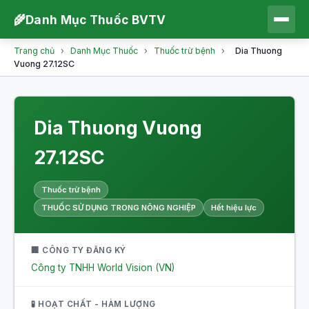
🌾
Danh Mục Thuốc BVTV
Trang chủ
›
Danh Mục Thuốc
›
Thuốc trừ bệnh
›
Dia Thuong
Vuong 27.12SC
Dia Thuong Vuong
27.12SC
Thuốc trừ bệnh
THUỐC SỬ DỤNG TRONG NÔNG NGHIỆP
Hết hiệu lực
🏢 CÔNG TY ĐĂNG KÝ
Công ty TNHH World Vision (VN)
🧪 HOẠT CHẤT - HÀM LƯỢNG