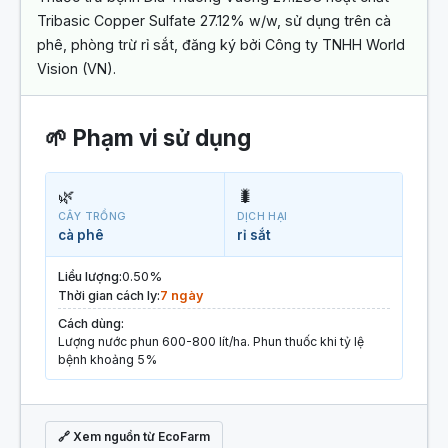
Tribasic Copper Sulfate 27.12% w/w, sử dụng trên cà
phê, phòng trừ rỉ sắt, đăng ký bởi Công ty TNHH World
Vision (VN).
🌱 Phạm vi sử dụng
🌿
🐛
CÂY TRỒNG
DỊCH HẠI
cà phê
rỉ sắt
Liều lượng:
0.50%
Thời gian cách ly:
7 ngày
Cách dùng:
Lượng nước phun 600-800 lít/ha. Phun thuốc khi tỷ lệ
bệnh khoảng 5%
🔗 Xem nguồn từ EcoFarm