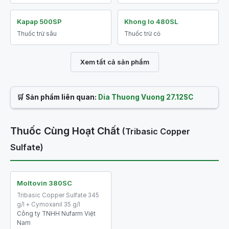
Kapap 500SP
Khong lo 480SL
Thuốc trừ sâu
Thuốc trừ cỏ
Xem tất cả sản phẩm
🛒 Sản phẩm liên quan:
Dia Thuong Vuong 27.12SC
Thuốc Cùng Hoạt Chất
(Tribasic Copper
Sulfate)
Moltovin 380SC
Tribasic Copper Sulfate 345
g/l + Cymoxanil 35 g/l
Công ty TNHH Nufarm Việt
Nam