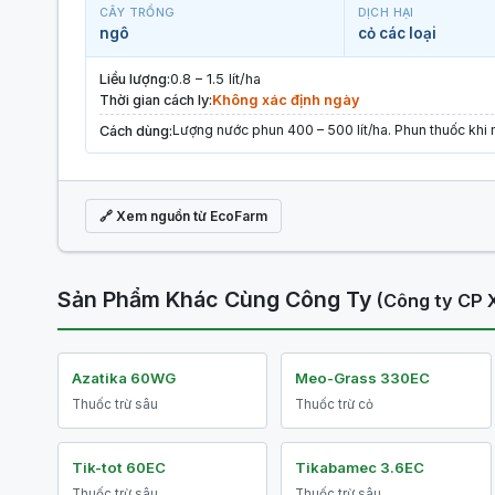
CÂY TRỒNG
DỊCH HẠI
ngô
cỏ các loại
Liều lượng:
0.8 – 1.5 lít/ha
Thời gian cách ly:
Không xác định ngày
Lượng nước phun 400 – 500 lít/ha. Phun thuốc khi 
Cách dùng:
🔗 Xem nguồn từ EcoFarm
Sản Phẩm Khác Cùng Công Ty
(Công ty CP 
Azatika 60WG
Meo-Grass 330EC
Thuốc trừ sâu
Thuốc trừ cỏ
Tik-tot 60EC
Tikabamec 3.6EC
Thuốc trừ sâu
Thuốc trừ sâu