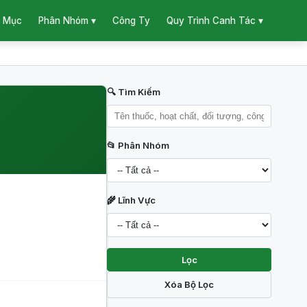
 Mục
Công Ty
Phân Nhóm ▾
Quy Trình Canh Tác ▾
🔍 Tìm Kiếm
📂 Phân Nhóm
🌾 Lĩnh Vực
Lọc
Xóa Bộ Lọc