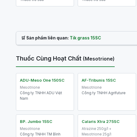
🛒 Sản phẩm liên quan:
Tik grass 15SC
Thuốc Cùng Hoạt Chất
(Mesotrione)
ADU-Meso One 150SC
AF-Tribunis 15SC
Mesotrione
Mesotrione
Công ty TNHH ADU Việt
Công ty TNHH Agrifuture
Nam
BP. Jumbo 15SC
Calaris Xtra 275SC
Mesotrione
Atrazine 250g/l +
Công ty TNHH TM Bình
Mesotrione 25g/l