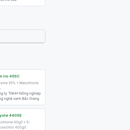
n rio 45SC
azine 35% + Mesotrione
%
g ty TNHH Nông nghiệp
g nghệ xanh Bắc Giang
yote 440SE
otrione 40g/l + S-
olachlor 400g/l