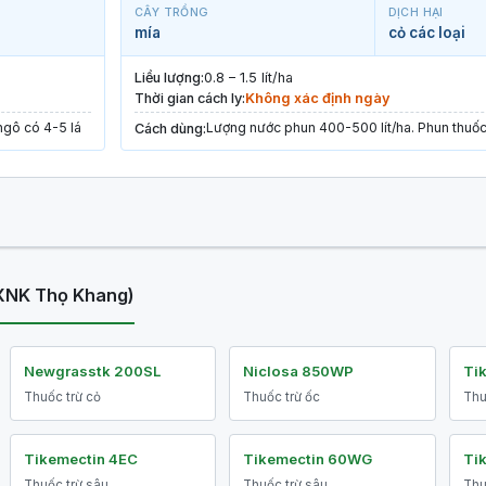
CÂY TRỒNG
DỊCH HẠI
mía
cỏ các loại
Liều lượng:
0.8 – 1.5 lít/ha
Thời gian cách ly:
Không xác định ngày
ngô có 4-5 lá
Lượng nước phun 400-500 lít/ha. Phun thuốc 
Cách dùng:
XNK Thọ Khang)
Newgrasstk 200SL
Niclosa 850WP
Ti
Thuốc trừ cỏ
Thuốc trừ ốc
Thu
Tikemectin 4EC
Tikemectin 60WG
Tik
Thuốc trừ sâu
Thuốc trừ sâu
Thu