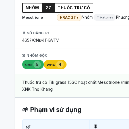
NHÓM
27
THUỐC TRỪ CỎ
Nhóm:
Phương
Mesotrione
HRAC 27 ▾
Triketones
📄 SỐ ĐĂNG KÝ
4657/CNĐKT-BVTV
☠️ NHÓM ĐỘC
5
4
GHS
WHO
Thuốc trừ cỏ Tik grass 15SC hoạt chất Mesotrione (min
XNK Thọ Khang.
🌱 Phạm vi sử dụng
🌿
🐛