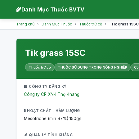
🌾
Danh Mục Thuốc BVTV
Trang chủ
›
Danh Mục Thuốc
›
Thuốc trừ cỏ
›
Tik grass 15SC
Tik grass 15SC
Thuốc trừ cỏ
THUỐC SỬ DỤNG TRONG NÔNG NGHIỆP
Cò
🏢 CÔNG TY ĐĂNG KÝ
Công ty CP XNK Thọ Khang
🧪 HOẠT CHẤT - HÀM LƯỢNG
Mesotrione (min 97%)
150g/l
🔬 QUẢN LÝ TÍNH KHÁNG