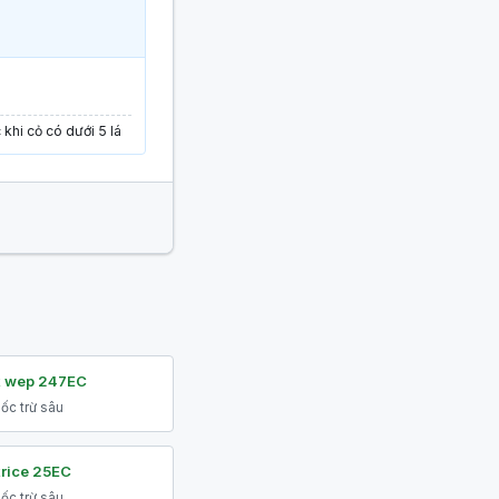
khi cỏ có dưới 5 lá
k wep 247EC
ốc trừ sâu
rice 25EC
ốc trừ sâu