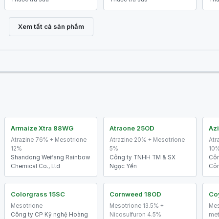
Xem tất cả sản phẩm
Armaize Xtra 88WG
Atraone 25OD
Azi
Atrazine 76% + Mesotrione
Atrazine 20% + Mesotrione
Atr
12%
5%
10
Shandong Weifang Rainbow
Công ty TNHH TM & SX
Côn
Chemical Co., Ltd
Ngọc Yến
Côn
Colorgrass 15SC
Cornweed 18OD
Co
Mesotrione
Mesotrione 13.5% +
Mes
Công ty CP Kỹ nghệ Hoàng
Nicosulfuron 4.5%
met