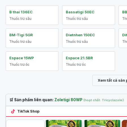
B thai 136EC
Bassatigi 50EC
BB
Thuốc trừ sâu
Thuốc trừ sâu
Th
BM-Tigi 5GR
Dietnhen 150EC
Di
Thuốc trừ sâu
Thuốc trừ sâu
Th
Espace 15WP
Espace 21.5BR
Thuốc trừ ốc
Thuốc trừ ốc
Xem tất cả sản
🛒 Sản phẩm liên quan:
Zoletigi 80WP
(hoạt chất: Tricyclazole)
TikTok Shop