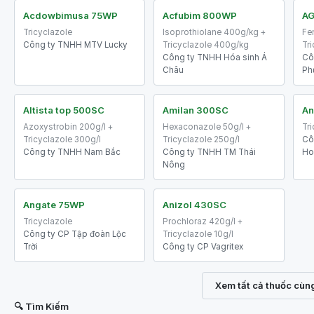
Acdowbimusa 75WP
Acfubim 800WP
A
Tricyclazole
Isoprothiolane 400g/kg +
Fe
Công ty TNHH MTV Lucky
Tricyclazole 400g/kg
Tr
Công ty TNHH Hóa sinh Á
Cô
Châu
Ph
Altista top 500SC
Amilan 300SC
An
Azoxystrobin 200g/l +
Hexaconazole 50g/l +
Tr
Tricyclazole 300g/l
Tricyclazole 250g/l
Cô
Công ty TNHH Nam Bắc
Công ty TNHH TM Thái
Ho
Nông
Angate 75WP
Anizol 430SC
Tricyclazole
Prochloraz 420g/l +
Công ty CP Tập đoàn Lộc
Tricyclazole 10g/l
Trời
Công ty CP Vagritex
Xem tất cả thuốc cùn
🔍 Tìm Kiếm