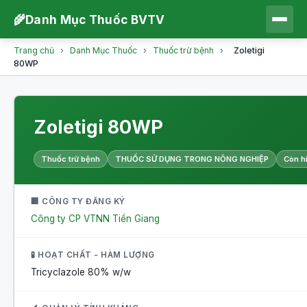
🌾
Danh Mục Thuốc BVTV
Trang chủ
›
Danh Mục Thuốc
›
Thuốc trừ bệnh
›
Zoletigi
80WP
Zoletigi 80WP
Thuốc trừ bệnh
THUỐC SỬ DỤNG TRONG NÔNG NGHIỆP
Còn h
🏢 CÔNG TY ĐĂNG KÝ
Công ty CP VTNN Tiền Giang
🧪 HOẠT CHẤT - HÀM LƯỢNG
Tricyclazole
80% w/w