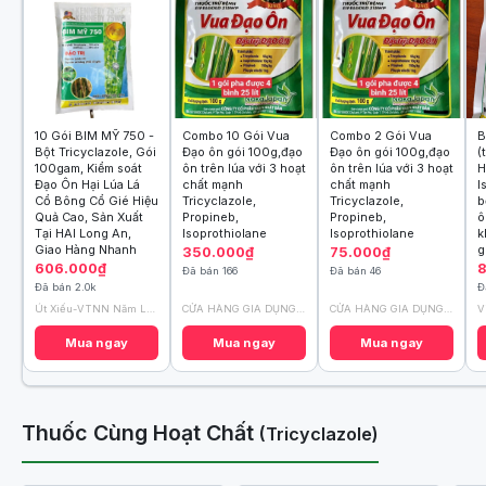
10 Gói BIM MỸ 750 -
Combo 10 Gói Vua
Combo 2 Gói Vua
B
Bột Tricyclazole, Gói
Đạo ôn gói 100g,đạo
Đạo ôn gói 100g,đạo
(
100gam, Kiểm soát
ôn trên lúa với 3 hoạt
ôn trên lúa với 3 hoạt
H
Đạo Ôn Hại Lúa Lá
chất mạnh
chất mạnh
I
Cổ Bông Cổ Gié Hiệu
Tricyclazole,
Tricyclazole,
b
Quả Cao, Sản Xuất
Propineb,
Propineb,
ô
Tại HAI Long An,
Isoprothiolane
Isoprothiolane
k
Giao Hàng Nhanh
g
350.000₫
75.000₫
606.000₫
8
Đã bán 166
Đã bán 46
Đã bán 2.0k
Đ
Út Xiếu-VTNN Năm Lén-Hậu Giang
CỬA HÀNG GIA DỤNG HD
CỬA HÀNG GIA DỤNG HD
V
Mua ngay
Mua ngay
Mua ngay
Thuốc Cùng Hoạt Chất
(Tricyclazole)