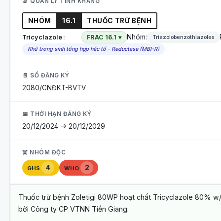
🔬 QUẢN LÝ TÍNH KHÁNG
NHÓM
16.1
THUỐC TRỪ BỆNH
Nhóm:
Tricyclazole
FRAC 16.1 ▾
Triazolobenzothiazoles
Khử trong sinh tổng hợp hắc tố - Reductase (MBI-R)
📄 SỐ ĐĂNG KÝ
2080/CNĐKT-BVTV
📅 THỜI HẠN ĐĂNG KÝ
20/12/2024 -> 20/12/2029
☠️ NHÓM ĐỘC
4
2
GHS
WHO
Thuốc trừ bệnh Zoletigi 80WP hoạt chất Tricyclazole 80% w/
bởi Công ty CP VTNN Tiền Giang.