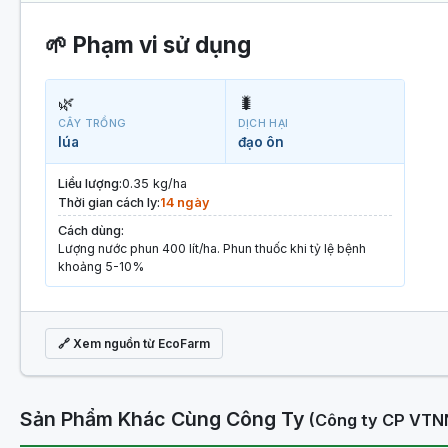
🌱 Phạm vi sử dụng
🌿
🐛
CÂY TRỒNG
DỊCH HẠI
lúa
đạo ôn
Liều lượng:
0.35 kg/ha
Thời gian cách ly:
14 ngày
Cách dùng:
Lượng nước phun 400 lít/ha. Phun thuốc khi tỷ lệ bệnh
khoảng 5-10%
🔗 Xem nguồn từ EcoFarm
Sản Phẩm Khác Cùng Công Ty
(Công ty CP VTNN