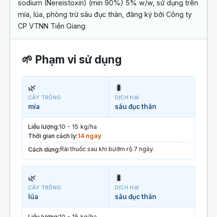
sodium (Nereistoxin) (min 90%) 5% w/w, sử dụng trên
mía, lúa, phòng trừ sâu đục thân, đăng ký bởi Công ty
CP VTNN Tiền Giang.
🌱 Phạm vi sử dụng
🌿
🐛
CÂY TRỒNG
DỊCH HẠI
mía
sâu đục thân
Liều lượng:
10 - 15 kg/ha
Thời gian cách ly:
14 ngày
Rải thuốc sau khi bướm rộ 7 ngày.
Cách dùng:
🌿
🐛
CÂY TRỒNG
DỊCH HẠI
lúa
sâu đục thân
Liều lượng:
10 - 15 kg/ha