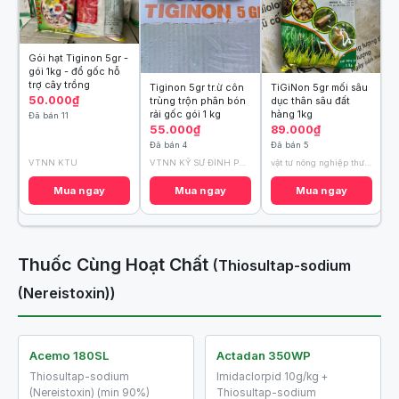
Gói hạt Tiginon 5gr -
gói 1kg - đổ gốc hỗ
trợ cây trồng
Tiginon 5gr tr.ừ côn
TiGiNon 5gr mối sâu
50.000₫
trùng trộn phân bón
dục thân sâu đất
rải gốc gói 1 kg
hàng 1kg
Đã bán 11
55.000₫
89.000₫
Đã bán 4
Đã bán 5
VTNN KTU
VTNN KỸ SƯ ĐÌNH PHƯỢNG
vật tư nông nghiệp thượng lam
Mua ngay
Mua ngay
Mua ngay
Thuốc Cùng Hoạt Chất
(Thiosultap-sodium
(Nereistoxin))
Acemo 180SL
Actadan 350WP
Thiosultap-sodium
Imidaclorpid 10g/kg +
(Nereistoxin) (min 90%)
Thiosultap-sodium