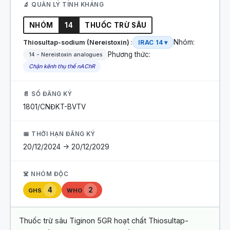
🔬 QUẢN LÝ TÍNH KHÁNG
NHÓM
14
THUỐC TRỪ SÂU
Nhóm:
Thiosultap-sodium (Nereistoxin)
IRAC 14 ▾
Phương thức:
14 - Nereistoxin analogues
Chặn kênh thụ thể nAChR
📄 SỐ ĐĂNG KÝ
1801/CNĐKT-BVTV
📅 THỜI HẠN ĐĂNG KÝ
20/12/2024 -> 20/12/2029
☠️ NHÓM ĐỘC
4
2
GHS
WHO
Thuốc trừ sâu Tiginon 5GR hoạt chất Thiosultap-