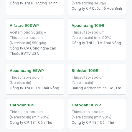
Công ty TNHH Trường Thịnh
(Nereistoxin) 340g/k
Công ty CP Quốc Tế Hòa Bình
Alfatac 600WP
Apashuang 10GR
Acetamiprid 50g/kg +
Thiosultap-sodium
Thiosultap-sodium
(Nereistoxin) (min 90%)
(Nereistoxin) 550g/kg
Công ty TNHH TM Thái Nông
Công ty CP Công nghệ cao
Thuốc BVTV USA
Apashuang 95WP
Binhdan 10GR
Thiosultap-sodium
Thiosultap-sodium
(Nereistoxin)
(Nereistoxin)
Công ty TNHH TM Thái Nông
Bailing Agrochemical Co., Ltd
Catodan 18SL
Catodan 90WP
Thiosultap-sodium
Thiosultap-sodium
(Nereistoxin) (min 90%)
(Nereistoxin) (min 90%)
Công ty CP TST Cần Thơ
Công ty CP TST Cần Thơ