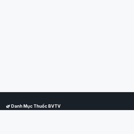
🌿 Danh Mục Thuốc BVTV
Hệ thống tra cứu thuốc nông nghiệp Việt Nam toàn diện nhất, tổng hợp
toàn bộ danh mục thuốc bảo vệ thực vật được Cục Bảo Vệ Thực Vật
— Bộ Nông nghiệp và Phát triển Nông thôn cấp phép sử dụng hợp