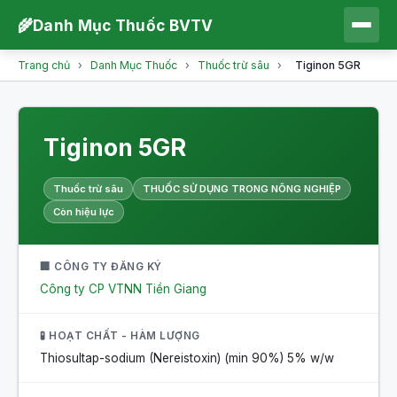
🌾
Danh Mục Thuốc BVTV
Trang chủ
›
Danh Mục Thuốc
›
Thuốc trừ sâu
›
Tiginon 5GR
Tiginon 5GR
Thuốc trừ sâu
THUỐC SỬ DỤNG TRONG NÔNG NGHIỆP
Còn hiệu lực
🏢 CÔNG TY ĐĂNG KÝ
Công ty CP VTNN Tiền Giang
🧪 HOẠT CHẤT - HÀM LƯỢNG
Thiosultap-sodium (Nereistoxin) (min 90%)
5% w/w