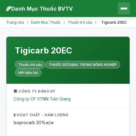
🌾
Danh Mục Thuốc BVTV
Trang chủ
›
Danh Mục Thuốc
›
Thuốc trừ sâu
›
Tigicarb 20EC
Tigicarb 20EC
Thuốc trừ sâu
THUỐC SỬ DỤNG TRONG NÔNG NGHIỆP
Hết hiệu lực
🏢 CÔNG TY ĐĂNG KÝ
Công ty CP VTNN Tiền Giang
🧪 HOẠT CHẤT - HÀM LƯỢNG
Isoprocarb
20%w/w