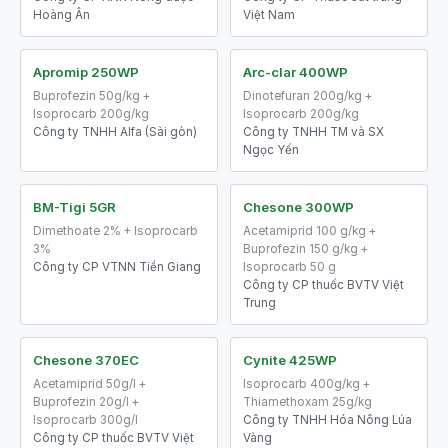
Hoàng Ân
Việt Nam
Apromip 250WP
Arc-clar 400WP
Buprofezin 50g/kg +
Dinotefuran 200g/kg +
Isoprocarb 200g/kg
Isoprocarb 200g/kg
Công ty TNHH Alfa (Sài gòn)
Công ty TNHH TM và SX
Ngọc Yến
BM-Tigi 5GR
Chesone 300WP
Dimethoate 2% + Isoprocarb
Acetamiprid 100 g/kg +
3%
Buprofezin 150 g/kg +
Công ty CP VTNN Tiền Giang
Isoprocarb 50 g
Công ty CP thuốc BVTV Việt
Trung
Chesone 370EC
Cynite 425WP
Acetamiprid 50g/l +
Isoprocarb 400g/kg +
Buprofezin 20g/l +
Thiamethoxam 25g/kg
Isoprocarb 300g/l
Công ty TNHH Hóa Nông Lúa
Công ty CP thuốc BVTV Việt
Vàng