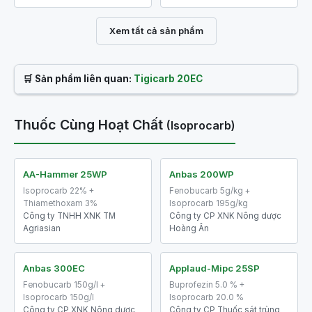
Xem tất cả sản phẩm
🛒 Sản phẩm liên quan:
Tigicarb 20EC
Thuốc Cùng Hoạt Chất
(Isoprocarb)
AA-Hammer 25WP
Anbas 200WP
Isoprocarb 22% +
Fenobucarb 5g/kg +
Thiamethoxam 3%
Isoprocarb 195g/kg
Công ty TNHH XNK TM
Công ty CP XNK Nông dược
Agriasian
Hoàng Ân
Anbas 300EC
Applaud-Mipc 25SP
Fenobucarb 150g/l +
Buprofezin 5.0 % +
Isoprocarb 150g/l
Isoprocarb 20.0 %
Công ty CP XNK Nông dược
Công ty CP Thuốc sát trùng