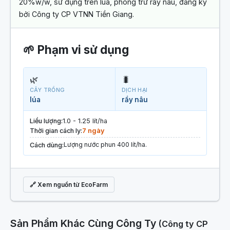
20%w/w, sử dụng trên lúa, phòng trừ rầy nâu, đăng ký
bởi Công ty CP VTNN Tiền Giang.
🌱 Phạm vi sử dụng
🌿
🐛
CÂY TRỒNG
DỊCH HẠI
lúa
rầy nâu
Liều lượng:
1.0 - 1.25 lít/ha
Thời gian cách ly:
7 ngày
Lượng nước phun 400 lít/ha.
Cách dùng:
🔗 Xem nguồn từ EcoFarm
Sản Phẩm Khác Cùng Công Ty
(Công ty CP