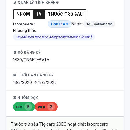
🔬 QUẢN LÝ TÍNH KHÁNG
NHÓM
1A
THUỐC TRỪ SÂU
Nhóm:
Isoprocarb
IRAC 1A ▾
1A - Carbamates
Phương thức:
Ức chế men thần kinh Acetylcholinesterase (AChE)
📄 SỐ ĐĂNG KÝ
1830/CNĐKT-BVTV
📅 THỜI HẠN ĐĂNG KÝ
13/3/2020 -> 13/3/2025
☠️ NHÓM ĐỘC
5
2
GHS
WHO
Thuốc trừ sâu Tigicarb 20EC hoạt chất Isoprocarb