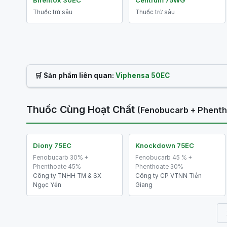
Bifentox 30EC
Centrum 75WG
Thuốc trừ sâu
Thuốc trừ sâu
🛒 Sản phẩm liên quan:
Viphensa 50EC
Thuốc Cùng Hoạt Chất
(Fenobucarb + Phenth
Diony 75EC
Knockdown 75EC
Fenobucarb 30% +
Fenobucarb 45 % +
Phenthoate 45%
Phenthoate 30%
Công ty TNHH TM & SX
Công ty CP VTNN Tiền
Ngọc Yến
Giang