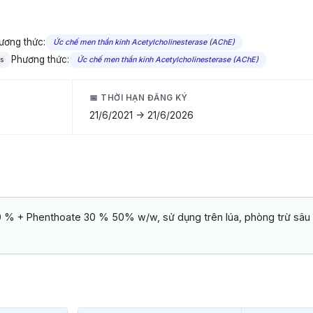
ương thức:
Ức chế men thần kinh Acetylcholinesterase (AChE)
Phương thức:
s
Ức chế men thần kinh Acetylcholinesterase (AChE)
📅 THỜI HẠN ĐĂNG KÝ
21/6/2021 -> 21/6/2026
 % + Phenthoate 30 % 50% w/w, sử dụng trên lúa, phòng trừ sâu 