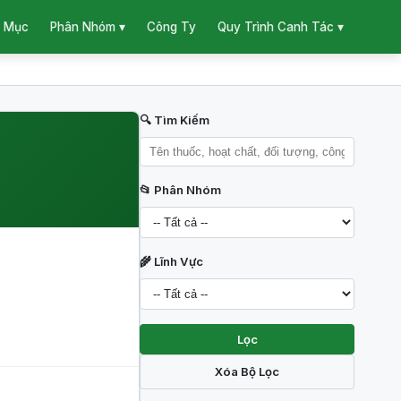
 Mục
Công Ty
Phân Nhóm ▾
Quy Trình Canh Tác ▾
🔍 Tìm Kiếm
📂 Phân Nhóm
🌾 Lĩnh Vực
Lọc
Xóa Bộ Lọc