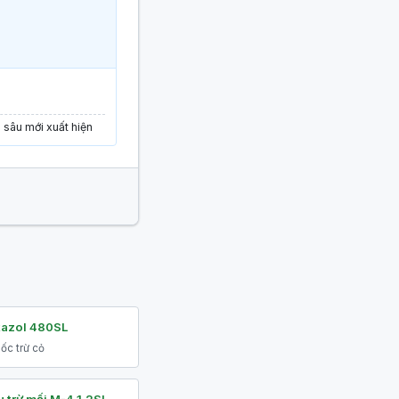
i sâu mới xuất hiện
tazol 480SL
ốc trừ cỏ