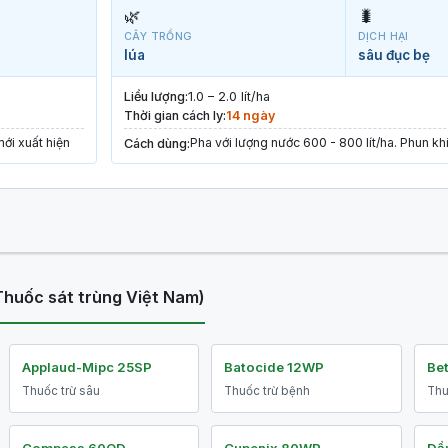
🌿
🐛
CÂY TRỒNG
DỊCH HẠI
lúa
sâu đục bẹ
Liều lượng:
1.0 – 2.0 lít/ha
Thời gian cách ly:
14 ngày
mới xuất hiện
Pha với lượng nước 600 - 800 lít/ha. Phun kh
Cách dùng:
Thuốc sát trùng Việt Nam)
Applaud-Mipc 25SP
Batocide 12WP
Be
Thuốc trừ sâu
Thuốc trừ bệnh
Thu