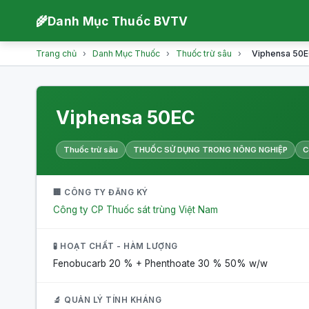
🌾
Danh Mục Thuốc BVTV
Trang chủ
›
Danh Mục Thuốc
›
Thuốc trừ sâu
›
Viphensa 50
Viphensa 50EC
Thuốc trừ sâu
THUỐC SỬ DỤNG TRONG NÔNG NGHIỆP
C
🏢 CÔNG TY ĐĂNG KÝ
Công ty CP Thuốc sát trùng Việt Nam
🧪 HOẠT CHẤT - HÀM LƯỢNG
Fenobucarb 20 % + Phenthoate 30 %
50% w/w
🔬 QUẢN LÝ TÍNH KHÁNG