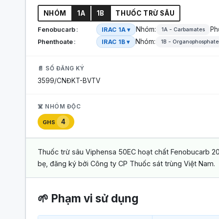
NHÓM
1A
1B
THUỐC TRỪ SÂU
Nhóm:
Ph
Fenobucarb
IRAC 1A ▾
1A - Carbamates
Nhóm:
Phenthoate
IRAC 1B ▾
1B - Organophosphate
📄 SỐ ĐĂNG KÝ
3599/CNĐKT-BVTV
☠️ NHÓM ĐỘC
4
GHS
Thuốc trừ sâu Viphensa 50EC hoạt chất Fenobucarb 20
bẹ, đăng ký bởi Công ty CP Thuốc sát trùng Việt Nam.
🌱 Phạm vi sử dụng