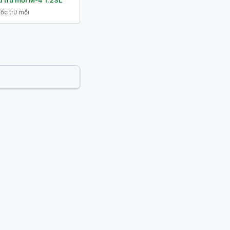
 trừ mối M-4 1.2SL
ốc trừ mối