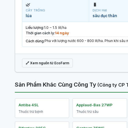
🌿
🐛
CÂY TRỒNG
DỊCH HẠI
lúa
sâu đục thân
Liều lượng:
1.0 – 1.5 lít/ha
Thời gian cách ly:
14 ngày
Pha với lượng nước 600 - 800 lít/ha. Phun khi sâu 
Cách dùng:
🔗 Xem nguồn từ EcoFarm
Sản Phẩm Khác Cùng Công Ty
(Công ty CP 
Antiba 4SL
Applaud-Bas 27WP
Thuốc trừ bệnh
Thuốc trừ sâu