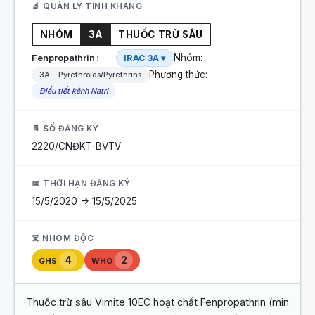
🔬 QUẢN LÝ TÍNH KHÁNG
NHÓM
3A
THUỐC TRỪ SÂU
Nhóm:
Fenpropathrin
IRAC 3A ▾
Phương thức:
3A - Pyrethroids/Pyrethrins
Điều tiết kênh Natri
📄 SỐ ĐĂNG KÝ
2220/CNĐKT-BVTV
📅 THỜI HẠN ĐĂNG KÝ
15/5/2020 -> 15/5/2025
☠️ NHÓM ĐỘC
4
2
GHS
WHO
Thuốc trừ sâu Vimite 10EC hoạt chất Fenpropathrin (min