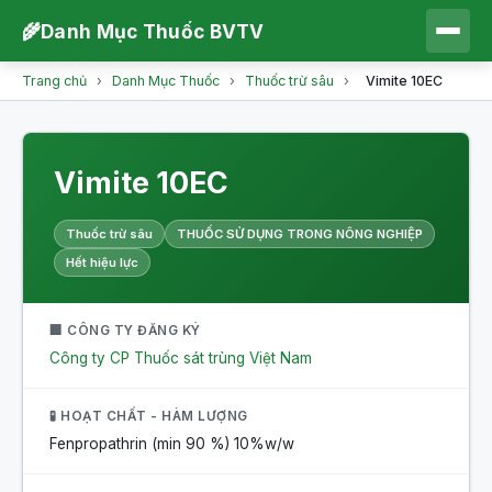
🌾
Danh Mục Thuốc BVTV
Trang chủ
›
Danh Mục Thuốc
›
Thuốc trừ sâu
›
Vimite 10EC
Vimite 10EC
Thuốc trừ sâu
THUỐC SỬ DỤNG TRONG NÔNG NGHIỆP
Hết hiệu lực
🏢 CÔNG TY ĐĂNG KÝ
Công ty CP Thuốc sát trùng Việt Nam
🧪 HOẠT CHẤT - HÀM LƯỢNG
Fenpropathrin (min 90 %)
10%w/w