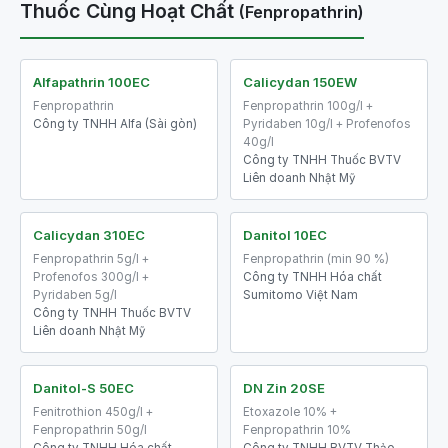
Thuốc Cùng Hoạt Chất
(Fenpropathrin)
Alfapathrin 100EC
Calicydan 150EW
Fenpropathrin
Fenpropathrin 100g/l +
Công ty TNHH Alfa (Sài gòn)
Pyridaben 10g/l + Profenofos
40g/l
Công ty TNHH Thuốc BVTV
Liên doanh Nhật Mỹ
Calicydan 310EC
Danitol 10EC
Fenpropathrin 5g/l +
Fenpropathrin (min 90 %)
Profenofos 300g/l +
Công ty TNHH Hóa chất
Pyridaben 5g/l
Sumitomo Việt Nam
Công ty TNHH Thuốc BVTV
Liên doanh Nhật Mỹ
Danitol-S 50EC
DN Zin 20SE
Fenitrothion 450g/l +
Etoxazole 10% +
Fenpropathrin 50g/l
Fenpropathrin 10%