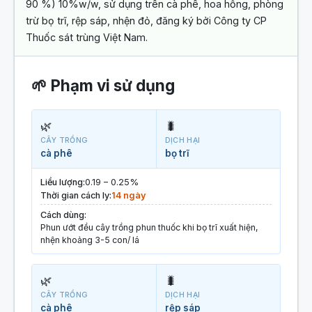
90 %) 10%w/w, sử dụng trên cà phê, hoa hồng, phòng
trừ bọ trĩ, rệp sáp, nhện đỏ, đăng ký bởi Công ty CP
Thuốc sát trùng Việt Nam.
🌱 Phạm vi sử dụng
🌿
🐛
CÂY TRỒNG
DỊCH HẠI
cà phê
bọ trĩ
Liều lượng:
0.19 – 0.25%
Thời gian cách ly:
14 ngày
Cách dùng:
Phun ướt đều cây trồng phun thuốc khi bọ trĩ xuất hiện,
nhện khoảng 3-5 con/ lá
🌿
🐛
CÂY TRỒNG
DỊCH HẠI
cà phê
rệp sáp