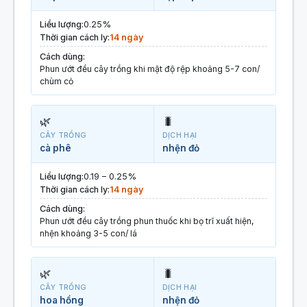
Liều lượng:
0.25%
Thời gian cách ly:
14 ngày
Cách dùng:
Phun ướt đều cây trồng khi mật độ rệp khoảng 5-7 con/
chùm cỏ
🌿
🐛
CÂY TRỒNG
DỊCH HẠI
cà phê
nhện đỏ
Liều lượng:
0.19 – 0.25%
Thời gian cách ly:
14 ngày
Cách dùng:
Phun ướt đều cây trồng phun thuốc khi bọ trĩ xuất hiện,
nhện khoảng 3-5 con/ lá
🌿
🐛
CÂY TRỒNG
DỊCH HẠI
hoa hồng
nhện đỏ