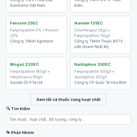
Công ty TNHH Hóa chất
Công ty TNHH BVTV Thảo
Sumitomo Việt Nam
Điền.
Feroxim 25EC
Ikander 135EC
Fenpropathrin 5% + Phoxim
Chlorfenapyr 25g/l +
20%
Fenpropathrin 110g/l
Công ty TNHH Agrofarm
Công ty TNHH Thuốc BVTV
Liên doanh Nhật Mỹ
Mogaz 220EC
Naldaphos 350EC
Fenpropathrin 160g/l +
Fenpropathrin 100g/l +
Hexythiazox 60g/l
Quinalphos 250g/l
Sundat (S) PTe Ltd
Công ty CP Quốc Tế Hòa Bình
Xem tất cả thuốc cùng hoạt chất
🔍 Tìm Kiếm
📂 Phân Nhóm