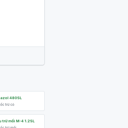
tazol 480SL
ốc trừ cỏ
 trừ mối M-4 1.2SL
ốc trừ mối