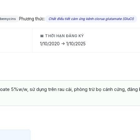
Phương thức:
lbemycins
Chất điều tiết cảm ứng kênh clorua glutamate (GluCl)
📅 THỜI HẠN ĐĂNG KÝ
1/10/2020 -> 1/10/2025
ate 5%w/w, sử dụng trên rau cải, phòng trừ bọ cánh cứng, đăng 