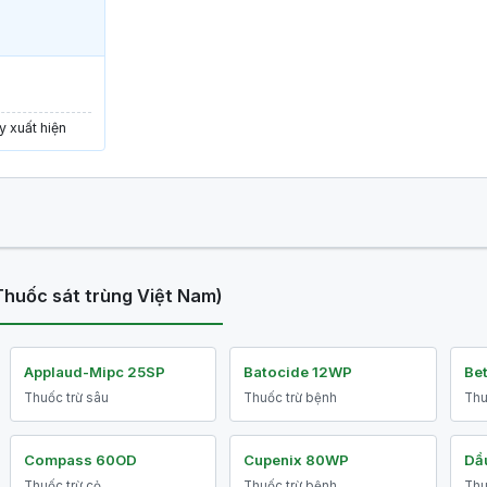
y xuất hiện
Thuốc sát trùng Việt Nam)
Applaud-Mipc 25SP
Batocide 12WP
Be
Thuốc trừ sâu
Thuốc trừ bệnh
Thu
Compass 60OD
Cupenix 80WP
Dầu
Thuốc trừ cỏ
Thuốc trừ bệnh
Thu