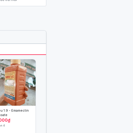
eu 1.9 - Emamectin
oate
.000₫
án 4