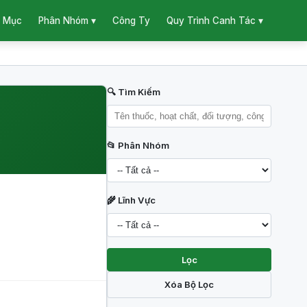
 Mục
Công Ty
Phân Nhóm ▾
Quy Trình Canh Tác ▾
🔍 Tìm Kiếm
📂 Phân Nhóm
🌾 Lĩnh Vực
Lọc
Xóa Bộ Lọc