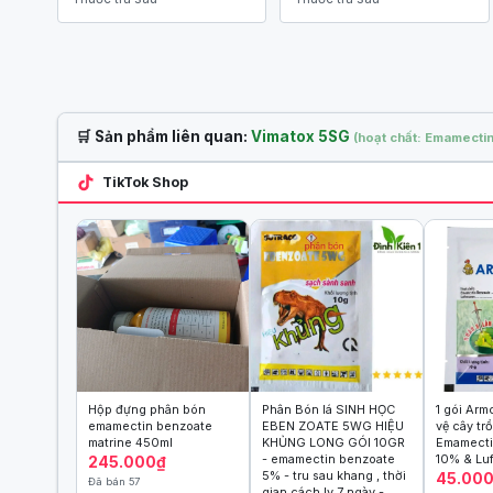
🛒 Sản phẩm liên quan:
Vimatox 5SG
(hoạt chất: Emamecti
TikTok Shop
Hộp đựng phân bón
Phân Bón lá SINH HỌC
1 gói Arm
emamectin benzoate
EBEN ZOATE 5WG HIỆU
vệ cây tr
matrine 450ml
KHỦNG LONG GÓI 10GR
Emamecti
- emamectin benzoate
10% & Lu
245.000₫
5% - tru sau khang , thời
45.00
Đã bán 57
gian cách ly 7 ngày -