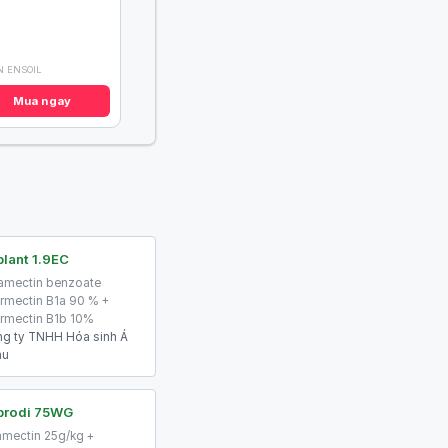
 ENSOIL
Mua ngay
lant 1.9EC
mectin benzoate
rmectin B1a 90 % +
rmectin B1b 10%
g ty TNHH Hóa sinh Á
âu
prodi 75WG
mectin 25g/kg +