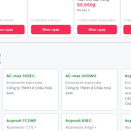
50.000₫
Đã bán 2
AN HOANG
VTNN NGUYÊN PHÚ
VTNN VƯƠNG PHẠM ARGO
VTNN
ua ngay
Mua ngay
Mua ngay
)
AC-max 100EC.
AC-max 300WG
Acp
Emamectin benzoate
Emamectin benzoate
Ema
Công ty TNHH Á Châu Hoá
Công ty TNHH Á Châu Hoá
Ave
Sinh
Sinh
Ave
Côn
Ch
Acprodi 11.2WP
Acprodi 65EC
Ac
Abamectin 7.2% +
Abamectin 64g/l +
Aba