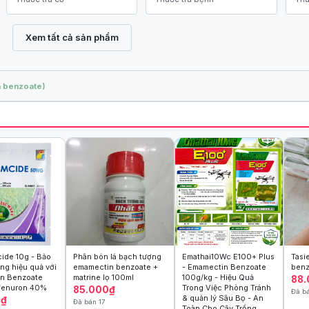
Xem tất cả sản phẩm
n benzoate)
cide 10g - Bảo
Phân bón lá bạch tượng
Emathai10Wc E100+ Plus
Tasi
ồng hiệu quả với
emamectin benzoate +
- Emamectin Benzoate
benz
n Benzoate
matrine lọ 100ml
100g/kg - Hiệu Quả
88
fenuron 40%
Trong Việc Phòng Tránh
85.000₫
Đã b
& quản lý Sâu Bọ - An
0₫
Đã bán 17
Toàn Cho Cây Trồng