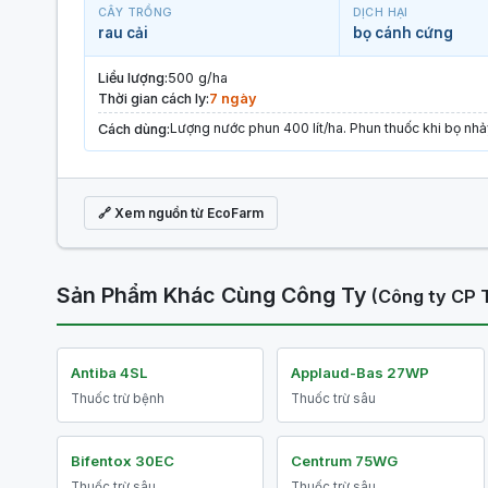
CÂY TRỒNG
DỊCH HẠI
rau cải
bọ cánh cứng
Liều lượng:
500 g/ha
Thời gian cách ly:
7 ngày
Lượng nước phun 400 lít/ha. Phun thuốc khi bọ nhả
Cách dùng:
🔗 Xem nguồn từ EcoFarm
Sản Phẩm Khác Cùng Công Ty
(Công ty CP 
Antiba 4SL
Applaud-Bas 27WP
Thuốc trừ bệnh
Thuốc trừ sâu
Bifentox 30EC
Centrum 75WG
Thuốc trừ sâu
Thuốc trừ sâu