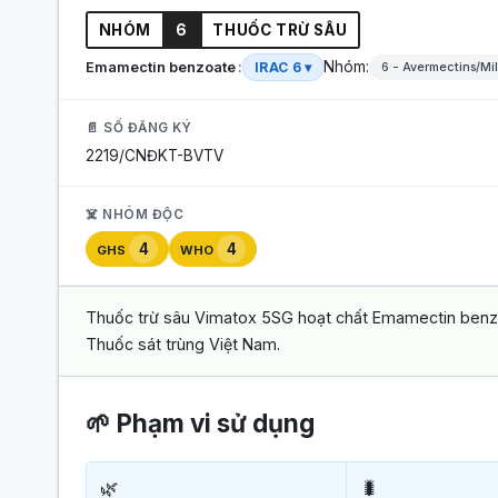
NHÓM
6
THUỐC TRỪ SÂU
Nhóm:
Emamectin benzoate
IRAC 6 ▾
6 - Avermectins/Mi
📄 SỐ ĐĂNG KÝ
2219/CNĐKT-BVTV
☠️ NHÓM ĐỘC
4
4
GHS
WHO
Thuốc trừ sâu Vimatox 5SG hoạt chất Emamectin benzo
Thuốc sát trùng Việt Nam.
🌱 Phạm vi sử dụng
🌿
🐛