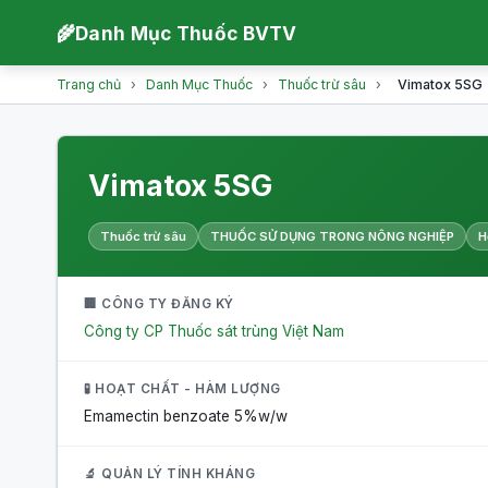
🌾
Danh Mục Thuốc BVTV
Trang chủ
›
Danh Mục Thuốc
›
Thuốc trừ sâu
›
Vimatox 5SG
Vimatox 5SG
Thuốc trừ sâu
THUỐC SỬ DỤNG TRONG NÔNG NGHIỆP
H
🏢 CÔNG TY ĐĂNG KÝ
Công ty CP Thuốc sát trùng Việt Nam
🧪 HOẠT CHẤT - HÀM LƯỢNG
Emamectin benzoate
5%w/w
🔬 QUẢN LÝ TÍNH KHÁNG