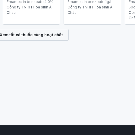
Emamectin benzoate 4.0%
Emamectin benzoate 1g/l
Ema
Công ty TNHH Hóa sinh Á
Công ty TNHH Hóa sinh Á
50g
Châu
Châu
Côn
Ch
Xem tất cả thuốc cùng hoạt chất