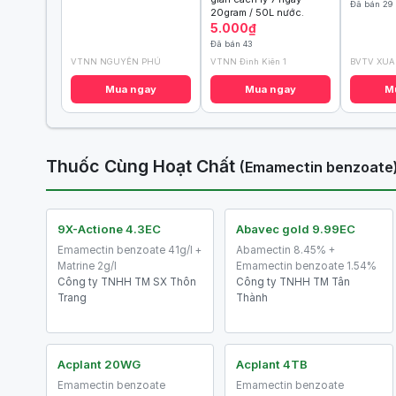
Đã bán 29
20gram / 50L nước.
5.000₫
Đã bán 43
VTNN NGUYÊN PHÚ
VTNN Đình Kiên 1
BVTV XU
Mua ngay
Mua ngay
M
Thuốc Cùng Hoạt Chất
(Emamectin benzoate
9X-Actione 4.3EC
Abavec gold 9.99EC
Emamectin benzoate 41g/l +
Abamectin 8.45% +
Matrine 2g/l
Emamectin benzoate 1.54%
Công ty TNHH TM SX Thôn
Công ty TNHH TM Tân
Trang
Thành
Acplant 20WG
Acplant 4TB
Emamectin benzoate
Emamectin benzoate