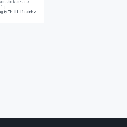
mectin benzoate
/kg
g ty TNHH Hóa sinh Á
âu