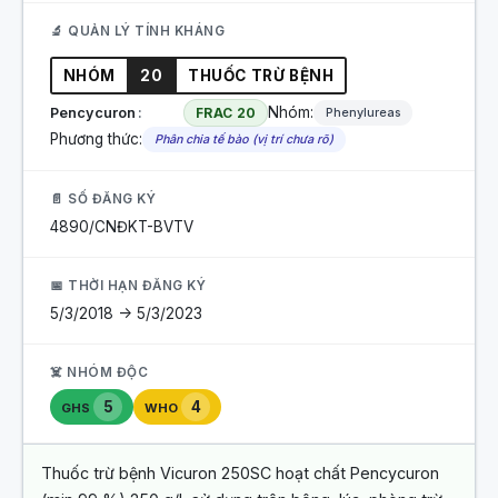
🔬 QUẢN LÝ TÍNH KHÁNG
NHÓM
20
THUỐC TRỪ BỆNH
Nhóm:
Pencycuron
FRAC 20
Phenylureas
Phương thức:
Phân chia tế bào (vị trí chưa rõ)
📄 SỐ ĐĂNG KÝ
4890/CNĐKT-BVTV
📅 THỜI HẠN ĐĂNG KÝ
5/3/2018 -> 5/3/2023
☠️ NHÓM ĐỘC
5
4
GHS
WHO
Thuốc trừ bệnh Vicuron 250SC hoạt chất Pencycuron