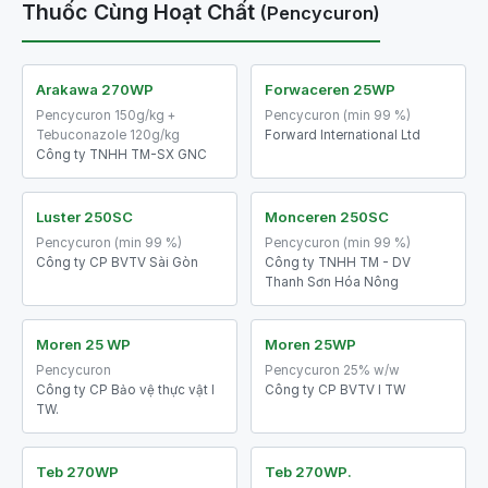
Thuốc Cùng Hoạt Chất
(Pencycuron)
Arakawa 270WP
Forwaceren 25WP
Pencycuron 150g/kg +
Pencycuron (min 99 %)
Tebuconazole 120g/kg
Forward International Ltd
Công ty TNHH TM-SX GNC
Luster 250SC
Monceren 250SC
Pencycuron (min 99 %)
Pencycuron (min 99 %)
Công ty CP BVTV Sài Gòn
Công ty TNHH TM - DV
Thanh Sơn Hóa Nông
Moren 25 WP
Moren 25WP
Pencycuron
Pencycuron 25% w/w
Công ty CP Bảo vệ thực vật I
Công ty CP BVTV I TW
TW.
Teb 270WP
Teb 270WP.