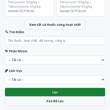
Pencycuron 150g/kg +
Pencycuron 150g/kg +
Tebuconazole 120g/kg
Tebuconazole 120g/kg
Sundat (S) PTe Ltd
Sundat (S) PTe Ltd
Xem tất cả thuốc cùng hoạt chất
🔍 Tìm Kiếm
📂 Phân Nhóm
🌾 Lĩnh Vực
Lọc
Xóa Bộ Lọc