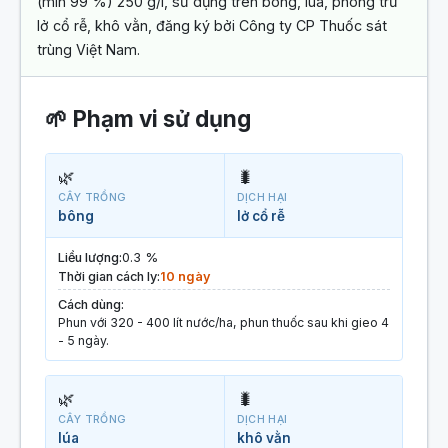
(min 99 %) 250 g/l, sử dụng trên bông, lúa, phòng trừ
lở cổ rễ, khô vằn, đăng ký bởi Công ty CP Thuốc sát
trùng Việt Nam.
🌱 Phạm vi sử dụng
🌿
🐛
CÂY TRỒNG
DỊCH HẠI
bông
lở cổ rễ
Liều lượng:
0.3 %
Thời gian cách ly:
10 ngày
Cách dùng:
Phun với 320 - 400 lít nước/ha, phun thuốc sau khi gieo 4
- 5 ngày.
🌿
🐛
CÂY TRỒNG
DỊCH HẠI
lúa
khô vằn