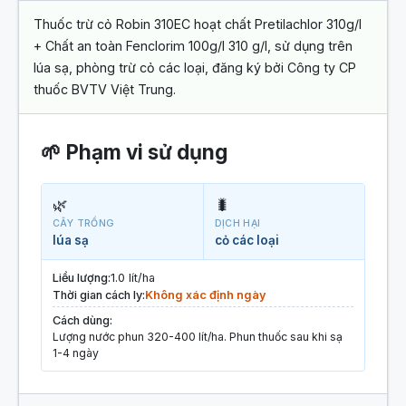
Thuốc trừ cỏ Robin 310EC hoạt chất Pretilachlor 310g/l
+ Chất an toàn Fenclorim 100g/l 310 g/l, sử dụng trên
lúa sạ, phòng trừ cỏ các loại, đăng ký bởi Công ty CP
thuốc BVTV Việt Trung.
🌱 Phạm vi sử dụng
🌿
🐛
CÂY TRỒNG
DỊCH HẠI
lúa sạ
cỏ các loại
Liều lượng:
1.0 lít/ha
Thời gian cách ly:
Không xác định ngày
Cách dùng:
Lượng nước phun 320-400 lít/ha. Phun thuốc sau khi sạ
1-4 ngày