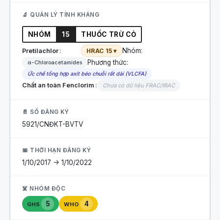
🔬 QUẢN LÝ TÍNH KHÁNG
NHÓM
15
THUỐC TRỪ CỎ
Nhóm:
Pretilachlor
HRAC 15 ▾
Phương thức:
α-Chloroacetamides
Ức chế tổng hợp axit béo chuỗi rất dài (VLCFA)
Chất an toàn Fenclorim
Chưa có dữ liệu FRAC/IRAC
📄 SỐ ĐĂNG KÝ
5921/CNĐKT-BVTV
📅 THỜI HẠN ĐĂNG KÝ
1/10/2017 -> 1/10/2022
☠️ NHÓM ĐỘC
5
4
GHS
WHO