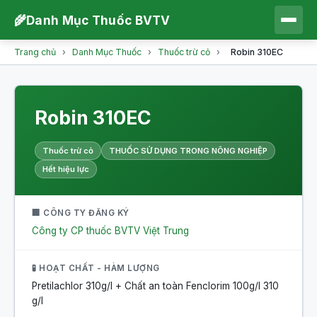
🌾
Danh Mục Thuốc BVTV
Trang chủ
›
Danh Mục Thuốc
›
Thuốc trừ cỏ
›
Robin 310EC
Robin 310EC
Thuốc trừ cỏ
THUỐC SỬ DỤNG TRONG NÔNG NGHIỆP
Hết hiệu lực
🏢 CÔNG TY ĐĂNG KÝ
Công ty CP thuốc BVTV Việt Trung
🧪 HOẠT CHẤT - HÀM LƯỢNG
Pretilachlor 310g/l + Chất an toàn Fenclorim 100g/l
310
g/l