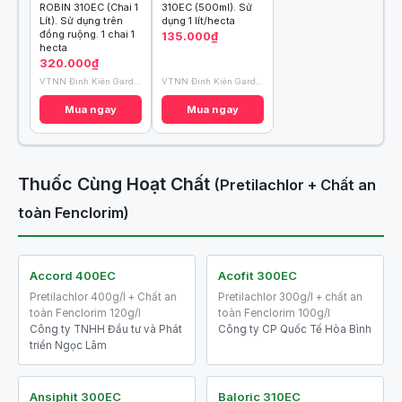
ROBIN 310EC (Chai 1
310EC (500ml). Sử
Lít). Sử dụng trên
dụng 1 lít/hecta
đồng ruộng. 1 chai 1
135.000₫
hecta
320.000₫
VTNN Đình Kiên Garden
VTNN Đình Kiên Garden
Mua ngay
Mua ngay
Thuốc Cùng Hoạt Chất
(Pretilachlor + Chất an
toàn Fenclorim)
Accord 400EC
Acofit 300EC
Pretilachlor 400g/l + Chất an
Pretilachlor 300g/l + chất an
toàn Fenclorim 120g/l
toàn Fenclorim 100g/l
Công ty TNHH Đầu tư và Phát
Công ty CP Quốc Tế Hòa Bình
triển Ngọc Lâm
Ansiphit 300EC
Baloric 310EC