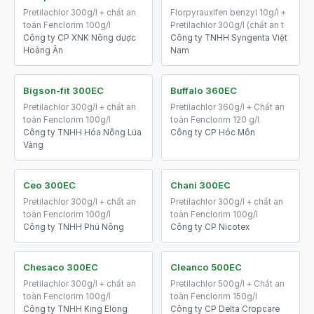
Pretilachlor 300g/l + chất an
Florpyrauxifen benzyl 10g/l +
toàn Fenclorim 100g/l
Pretilachlor 300g/l (chất an t
Công ty CP XNK Nông dược
Công ty TNHH Syngenta Việt
Hoàng Ân
Nam
Bigson-fit 300EC
Buffalo 360EC
Pretilachlor 300g/l + chất an
Pretilachlor 360g/l + Chất an
toàn Fenclorim 100g/l
toàn Fenclorim 120 g/l
Công ty TNHH Hóa Nông Lúa
Công ty CP Hóc Môn
Vàng
Ceo 300EC
Chani 300EC
Pretilachlor 300g/l + chất an
Pretilachlor 300g/l + chất an
toàn Fenclorim 100g/l
toàn Fenclorim 100g/l
Công ty TNHH Phú Nông
Công ty CP Nicotex
Chesaco 300EC
Cleanco 500EC
Pretilachlor 300g/l + chất an
Pretilachlor 500g/l + Chất an
toàn Fenclorim 100g/l
toàn Fenclorim 150g/l
Công ty TNHH King Elong
Công ty CP Delta Cropcare