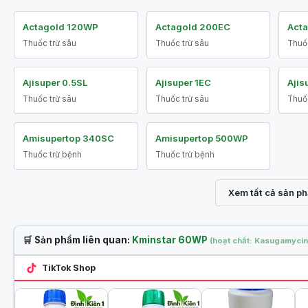
Actagold 120WP
Actagold 200EC
Act
Thuốc trừ sâu
Thuốc trừ sâu
Thuốc
Ajisuper 0.5SL
Ajisuper 1EC
Ajis
Thuốc trừ sâu
Thuốc trừ sâu
Thuốc
Amisupertop 340SC
Amisupertop 500WP
Thuốc trừ bệnh
Thuốc trừ bệnh
Xem tất cả sản p
🛒 Sản phẩm liên quan:
Kminstar 60WP
(hoạt chất: Kasugamycin
TikTok Shop