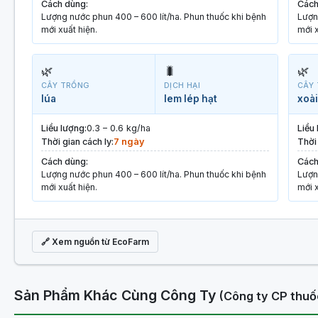
Cách dùng:
Cách
Lượng nước phun 400 – 600 lít/ha. Phun thuốc khi bệnh
Lượn
mới xuất hiện.
mới x
🌿
🐛
🌿
CÂY TRỒNG
DỊCH HẠI
CÂY
lúa
lem lép hạt
xoài
Liều lượng:
0.3 – 0.6 kg/ha
Liều
Thời gian cách ly:
7 ngày
Thời 
Cách dùng:
Cách
Lượng nước phun 400 – 600 lít/ha. Phun thuốc khi bệnh
Lượn
mới xuất hiện.
mới x
🔗 Xem nguồn từ EcoFarm
Sản Phẩm Khác Cùng Công Ty
(Công ty CP thuố