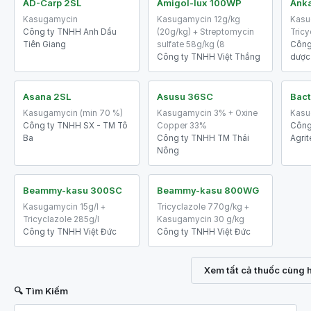
AD-Carp 2SL
Amigol-lux 100WP
Ank
Kasugamycin
Kasugamycin 12g/kg
Kasu
Công ty TNHH Anh Dẩu
(20g/kg) + Streptomycin
Tric
Tiên Giang
sulfate 58g/kg (8
Công
Công ty TNHH Việt Thắng
dược
Asana 2SL
Asusu 36SC
Bact
Kasugamycin (min 70 %)
Kasugamycin 3% + Oxine
Kasu
Công ty TNHH SX - TM Tô
Copper 33%
Công
Ba
Công ty TNHH TM Thái
Agri
Nông
Beammy-kasu 300SC
Beammy-kasu 800WG
Kasugamycin 15g/l +
Tricyclazole 770g/kg +
Tricyclazole 285g/l
Kasugamycin 30 g/kg
Công ty TNHH Việt Đức
Công ty TNHH Việt Đức
Xem tất cả thuốc cùng 
🔍 Tìm Kiếm