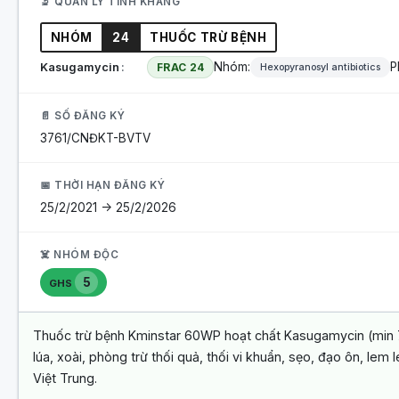
🔬 QUẢN LÝ TÍNH KHÁNG
NHÓM
24
THUỐC TRỪ BỆNH
Nhóm:
P
Kasugamycin
FRAC 24
Hexopyranosyl antibiotics
📄 SỐ ĐĂNG KÝ
3761/CNĐKT-BVTV
📅 THỜI HẠN ĐĂNG KÝ
25/2/2021 -> 25/2/2026
☠️ NHÓM ĐỘC
5
GHS
Thuốc trừ bệnh Kminstar 60WP hoạt chất Kasugamycin (min 7
lúa, xoài, phòng trừ thối quả, thối vi khuẩn, sẹo, đạo ôn, le
Việt Trung.