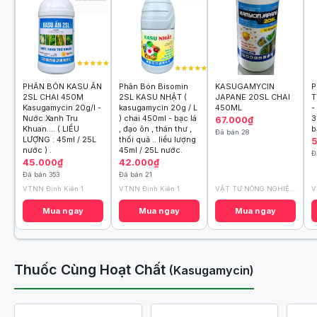
PHÂN BÓN KASU ẤN
Phân Bón Bisomin
KASUGAMYCIN
P
2SL CHAI 450M
2SL KASU NHẬT (
JAPANE 20SL CHAI
T
Kasugamycin 20g/l -
kasugamycin 20g / L
450ML
-
Nước Xanh Tru
) chai 450ml - bạc lá
3
67.000₫
Khuan.... ( LIỀU
, đạo ôn , thán thư ,
b
Đã bán 28
LƯỢNG : 45ml / 25L
thối quả .. liều lượng
nước ) .
45ml / 25L nước.
Đ
45.000₫
42.000₫
Đã bán 353
Đã bán 21
VTNN Đình Kiên 1
VTNN Đình Kiên 1
VẬT TƯ NÔNG NGHIỆP BA LÚA TÔM
V
Mua ngay
Mua ngay
Mua ngay
Thuốc Cùng Hoạt Chất
(Kasugamycin)