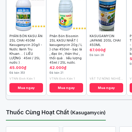
PHÂN BÓN KASU ẤN
Phân Bón Bisomin
KASUGAMYCIN
P
2SL CHAI 450M
2SL KASU NHẬT (
JAPANE 20SL CHAI
T
Kasugamycin 20g/l -
kasugamycin 20g / L
450ML
-
Nước Xanh Tru
) chai 450ml - bạc lá
3
67.000₫
Khuan.... ( LIỀU
, đạo ôn , thán thư ,
b
Đã bán 28
LƯỢNG : 45ml / 25L
thối quả .. liều lượng
nước ) .
45ml / 25L nước.
Đ
45.000₫
42.000₫
Đã bán 353
Đã bán 21
VTNN Đình Kiên 1
VTNN Đình Kiên 1
VẬT TƯ NÔNG NGHIỆP BA LÚA TÔM
V
Mua ngay
Mua ngay
Mua ngay
Thuốc Cùng Hoạt Chất
(Kasugamycin)