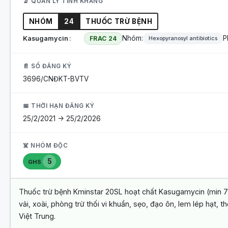
🔬 QUẢN LÝ TÍNH KHÁNG
NHÓM
24
THUỐC TRỪ BỆNH
Nhóm:
P
Kasugamycin
FRAC 24
Hexopyranosyl antibiotics
📄 SỐ ĐĂNG KÝ
3696/CNĐKT-BVTV
📅 THỜI HẠN ĐĂNG KÝ
25/2/2021 -> 25/2/2026
☠️ NHÓM ĐỘC
5
GHS
Thuốc trừ bệnh Kminstar 20SL hoạt chất Kasugamycin (min 70 
vải, xoài, phòng trừ thối vi khuẩn, sẹo, đạo ôn, lem lép hạt,
Việt Trung.