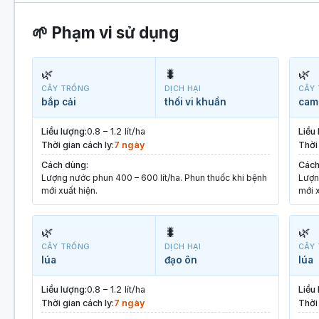
🌱 Phạm vi sử dụng
🌿
🐛
🌿
CÂY TRỒNG
DỊCH HẠI
CÂY
bắp cải
thối vi khuẩn
cam
Liều lượng:
0.8 – 1.2 lít/ha
Liều
Thời gian cách ly:
7 ngày
Thời 
Cách dùng:
Cách
Lượng nước phun 400 – 600 lít/ha. Phun thuốc khi bệnh
Lượn
mới xuất hiện.
mới x
🌿
🐛
🌿
CÂY TRỒNG
DỊCH HẠI
CÂY
lúa
đạo ôn
lúa
Liều lượng:
0.8 – 1.2 lít/ha
Liều
Thời gian cách ly:
7 ngày
Thời 