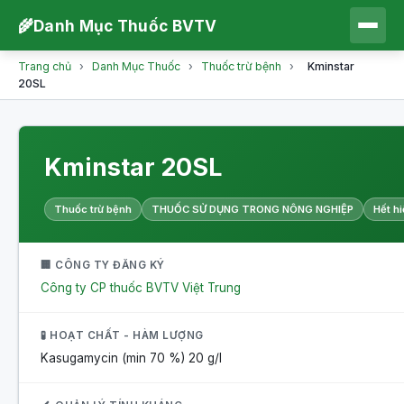
🌾
Danh Mục Thuốc BVTV
Trang chủ
›
Danh Mục Thuốc
›
Thuốc trừ bệnh
›
Kminstar
20SL
Kminstar 20SL
Thuốc trừ bệnh
THUỐC SỬ DỤNG TRONG NÔNG NGHIỆP
Hết hi
🏢 CÔNG TY ĐĂNG KÝ
Công ty CP thuốc BVTV Việt Trung
🧪 HOẠT CHẤT - HÀM LƯỢNG
Kasugamycin (min 70 %)
20 g/l