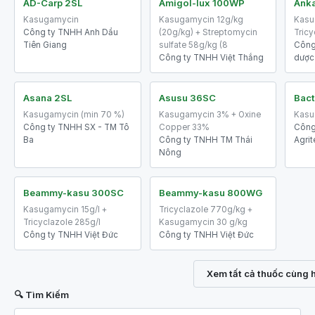
AD-Carp 2SL
Amigol-lux 100WP
Ank
Kasugamycin
Kasugamycin 12g/kg
Kasu
Công ty TNHH Anh Dẩu
(20g/kg) + Streptomycin
Tric
Tiên Giang
sulfate 58g/kg (8
Công
Công ty TNHH Việt Thắng
dược
Asana 2SL
Asusu 36SC
Bact
Kasugamycin (min 70 %)
Kasugamycin 3% + Oxine
Kasu
Công ty TNHH SX - TM Tô
Copper 33%
Công
Ba
Công ty TNHH TM Thái
Agri
Nông
Beammy-kasu 300SC
Beammy-kasu 800WG
Kasugamycin 15g/l +
Tricyclazole 770g/kg +
Tricyclazole 285g/l
Kasugamycin 30 g/kg
Công ty TNHH Việt Đức
Công ty TNHH Việt Đức
Xem tất cả thuốc cùng 
🔍 Tìm Kiếm