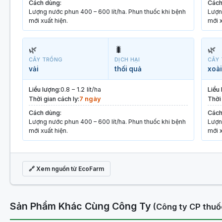
Cách dùng:
Cách
Lượng nước phun 400 – 600 lít/ha. Phun thuốc khi bệnh
Lượn
mới xuất hiện.
mới x
🌿
🐛
🌿
CÂY TRỒNG
DỊCH HẠI
CÂY
vải
thối quả
xoài
Liều lượng:
0.8 – 1.2 lít/ha
Liều
Thời gian cách ly:
7 ngày
Thời 
Cách dùng:
Cách
Lượng nước phun 400 – 600 lít/ha. Phun thuốc khi bệnh
Lượn
mới xuất hiện.
mới x
🔗 Xem nguồn từ EcoFarm
Sản Phẩm Khác Cùng Công Ty
(Công ty CP thuố