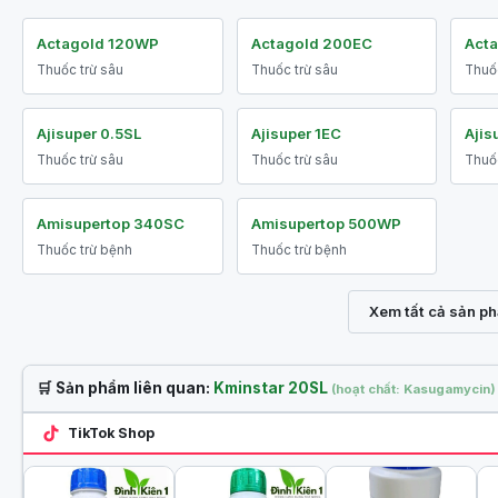
Actagold 120WP
Actagold 200EC
Act
Thuốc trừ sâu
Thuốc trừ sâu
Thuốc
Ajisuper 0.5SL
Ajisuper 1EC
Ajis
Thuốc trừ sâu
Thuốc trừ sâu
Thuốc
Amisupertop 340SC
Amisupertop 500WP
Thuốc trừ bệnh
Thuốc trừ bệnh
Xem tất cả sản p
🛒 Sản phẩm liên quan:
Kminstar 20SL
(hoạt chất: Kasugamycin)
TikTok Shop