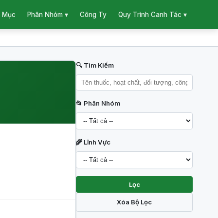
 Mục
Công Ty
Phân Nhóm ▾
Quy Trình Canh Tác ▾
🔍 Tìm Kiếm
📂 Phân Nhóm
🌾 Lĩnh Vực
Lọc
Xóa Bộ Lọc