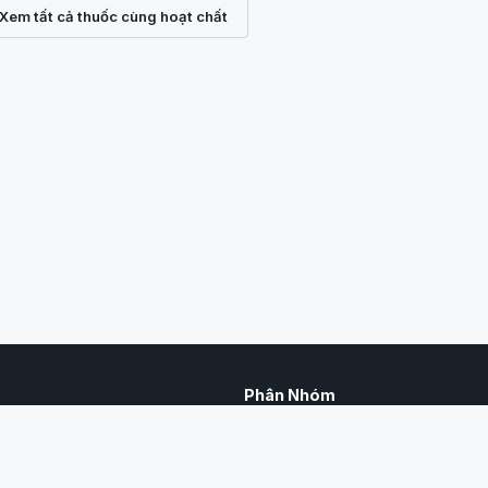
Xem tất cả thuốc cùng hoạt chất
Phân Nhóm
hợp toàn bộ danh mục thuốc bảo
Thuốc trừ sâu
riển Nông thôn cấp phép sử dụng
Thuốc trừ bệnh
ạt chất, hàm lượng, số đăng ký,