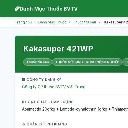
🌾
Danh Mục Thuốc BVTV
Trang chủ
›
Danh Mục Thuốc
›
Thuốc trừ sâu
›
Kakasuper 4
Kakasuper 421WP
Thuốc trừ sâu
THUỐC SỬ DỤNG TRONG NÔNG NGHIỆP
H
🏢 CÔNG TY ĐĂNG KÝ
Công ty CP thuốc BVTV Việt Trung
🧪 HOẠT CHẤT - HÀM LƯỢNG
Abamectin 20g/kg + Lambda-cyhalothrin 1g/kg + Thiame
🔬 QUẢN LÝ TÍNH KHÁNG