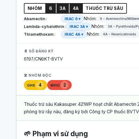
NHÓM
6
3A
4A
THUỐC TRỪ SÂU
Nhóm:
Abamectin
IRAC 6 ▾
6 - Avermectins/Milbe
Nhóm:
Lambda-cyhalothrin
IRAC 3A ▾
3A - Pyrethroids/P
Nhóm:
Thiamethoxam
IRAC 4A ▾
4A - Neonicotinoids
📄 SỐ ĐĂNG KÝ
6197/CNĐKT-BVTV
☠️ NHÓM ĐỘC
4
2
GHS
WHO
Thuốc trừ sâu Kakasuper 421WP hoạt chất Abamectin 2
phòng trừ rầy nâu, đăng ký bởi Công ty CP thuốc BVTV 
🌱 Phạm vi sử dụng