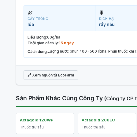
🌿
🐛
CÂY TRỒNG
DỊCH HẠI
lúa
rầy nâu
Liều lượng:
60g/ha
Thời gian cách ly:
15 ngày
Lượng nước phun 400 -500 lít/ha. Phun thuốc khi rầ
Cách dùng:
🔗 Xem nguồn từ EcoFarm
Sản Phẩm Khác Cùng Công Ty
(Công ty CP 
Actagold 120WP
Actagold 200EC
Thuốc trừ sâu
Thuốc trừ sâu