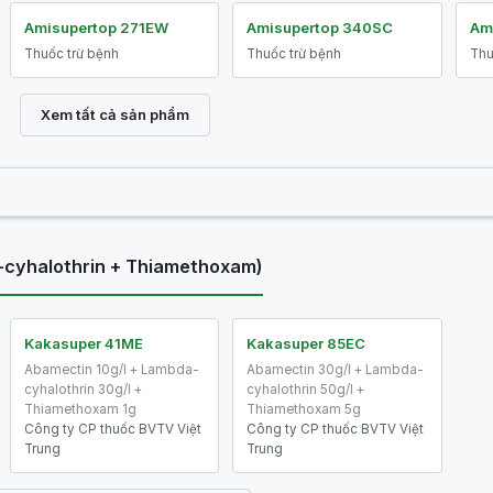
Amisupertop 271EW
Amisupertop 340SC
Am
Thuốc trừ bệnh
Thuốc trừ bệnh
Thu
Xem tất cả sản phẩm
-cyhalothrin + Thiamethoxam)
Kakasuper 41ME
Kakasuper 85EC
Abamectin 10g/l + Lambda-
Abamectin 30g/l + Lambda-
cyhalothrin 30g/l +
cyhalothrin 50g/l +
Thiamethoxam 1g
Thiamethoxam 5g
Công ty CP thuốc BVTV Việt
Công ty CP thuốc BVTV Việt
Trung
Trung