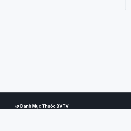
🌿 Danh Mục Thuốc BVTV
Hệ thống tra cứu thuốc nông nghiệp Việt Nam toàn diện nhất, tổng 
vệ thực vật được Cục Bảo Vệ Thực Vật — Bộ Nông nghiệp và Phát t
hợp pháp tại Việt Nam. Mỗi sản phẩm hiển thị đầy đủ thông tin về ho