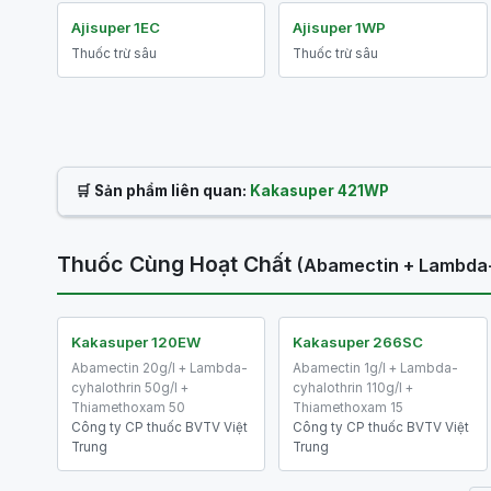
Ajisuper 1EC
Ajisuper 1WP
Thuốc trừ sâu
Thuốc trừ sâu
🛒 Sản phẩm liên quan:
Kakasuper 421WP
Thuốc Cùng Hoạt Chất
(Abamectin + Lambda
Kakasuper 120EW
Kakasuper 266SC
Abamectin 20g/l + Lambda-
Abamectin 1g/l + Lambda-
cyhalothrin 50g/l +
cyhalothrin 110g/l +
Thiamethoxam 50
Thiamethoxam 15
Công ty CP thuốc BVTV Việt
Công ty CP thuốc BVTV Việt
Trung
Trung