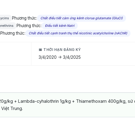
Phương thức:
mycins
Chất điều tiết cảm ứng kênh clorua glutamate (GluCl)
Phương thức:
yrethrins
Điều tiết kênh Natri
Phương thức:
Chất điều tiết cạnh tranh thụ thể nicotinic acetylcholine (nAChR)
📅 THỜI HẠN ĐĂNG KÝ
3/4/2020 -> 3/4/2025
0g/kg + Lambda-cyhalothrin 1g/kg + Thiamethoxam 400g/kg, sử d
Việt Trung.