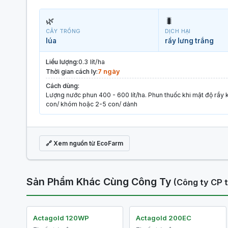
🌿
🐛
CÂY TRỒNG
DỊCH HẠI
lúa
rầy lưng trắng
Liều lượng:
0.3 lít/ha
Thời gian cách ly:
7 ngày
Cách dùng:
Lượng nước phun 400 - 600 lít/ha. Phun thuốc khi mật độ rầ
con/ khóm hoặc 2-5 con/ dảnh
🔗 Xem nguồn từ EcoFarm
Sản Phẩm Khác Cùng Công Ty
(Công ty CP 
Actagold 120WP
Actagold 200EC