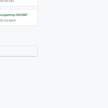
ốc trừ sâu
isupertop 500WP
ốc trừ bệnh