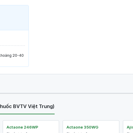
y khoảng 20-40
thuốc BVTV Việt Trung)
Actaone 246WP
Actaone 350WG
Aji