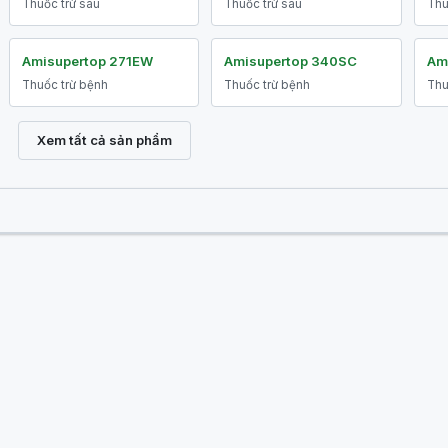
Thuốc trừ sâu
Thuốc trừ sâu
Thu
Amisupertop 271EW
Amisupertop 340SC
Am
Thuốc trừ bệnh
Thuốc trừ bệnh
Thu
Xem tất cả sản phẩm