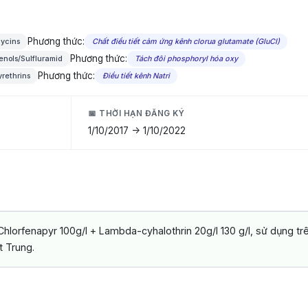
Phương thức:
mycins
Chất điều tiết cảm ứng kênh clorua glutamate (GluCl)
Phương thức:
henols/Sulfluramid
Tách đôi phosphoryl hóa oxy
Phương thức:
yrethrins
Điều tiết kênh Natri
📅 THỜI HẠN ĐĂNG KÝ
1/10/2017 -> 1/10/2022
hlorfenapyr 100g/l + Lambda-cyhalothrin 20g/l 130 g/l, sử dụng trê
t Trung.