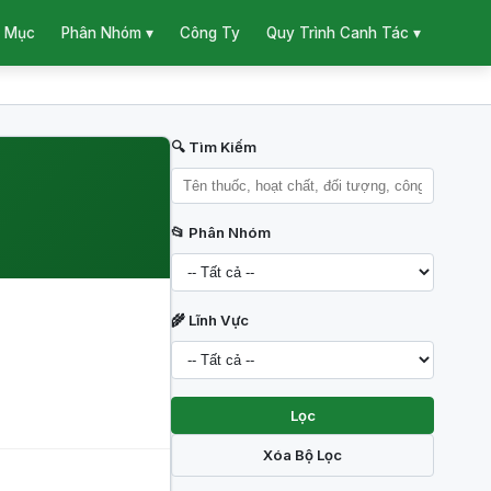
 Mục
Công Ty
Phân Nhóm ▾
Quy Trình Canh Tác ▾
🔍 Tìm Kiếm
📂 Phân Nhóm
🌾 Lĩnh Vực
Lọc
Xóa Bộ Lọc