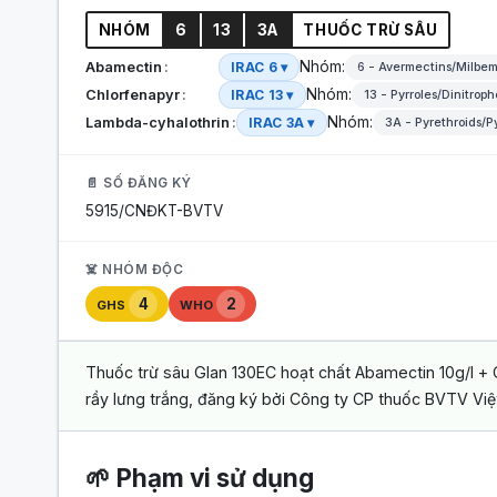
NHÓM
6
13
3A
THUỐC TRỪ SÂU
Nhóm:
Abamectin
IRAC 6 ▾
6 - Avermectins/Milbe
Nhóm:
Chlorfenapyr
IRAC 13 ▾
13 - Pyrroles/Dinitrop
Nhóm:
Lambda-cyhalothrin
IRAC 3A ▾
3A - Pyrethroids/P
📄 SỐ ĐĂNG KÝ
5915/CNĐKT-BVTV
☠️ NHÓM ĐỘC
4
2
GHS
WHO
Thuốc trừ sâu Glan 130EC hoạt chất Abamectin 10g/l + C
rầy lưng trắng, đăng ký bởi Công ty CP thuốc BVTV Việ
🌱 Phạm vi sử dụng