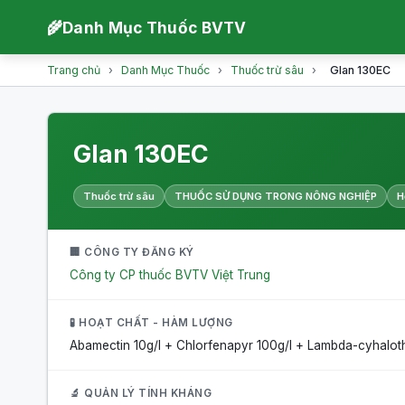
🌾
Danh Mục Thuốc BVTV
Trang chủ
›
Danh Mục Thuốc
›
Thuốc trừ sâu
›
Glan 130EC
Glan 130EC
Thuốc trừ sâu
THUỐC SỬ DỤNG TRONG NÔNG NGHIỆP
H
🏢 CÔNG TY ĐĂNG KÝ
Công ty CP thuốc BVTV Việt Trung
🧪 HOẠT CHẤT - HÀM LƯỢNG
Abamectin 10g/l + Chlorfenapyr 100g/l + Lambda-cyhaloth
🔬 QUẢN LÝ TÍNH KHÁNG