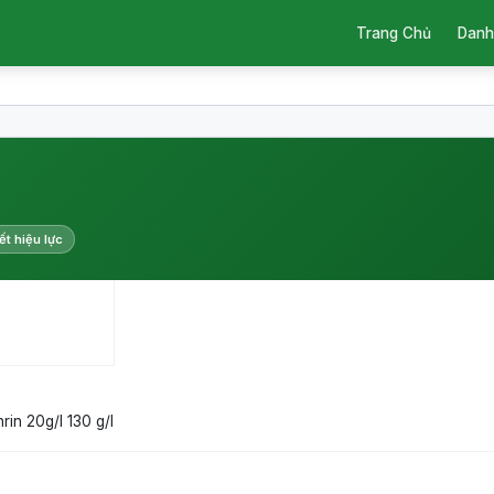
Trang Chủ
Danh
ết hiệu lực
rin 20g/l
130 g/l