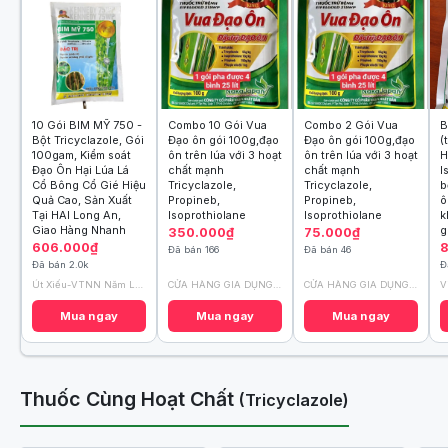
10 Gói BIM MỸ 750 -
Combo 10 Gói Vua
Combo 2 Gói Vua
B
Bột Tricyclazole, Gói
Đạo ôn gói 100g,đạo
Đạo ôn gói 100g,đạo
(
100gam, Kiểm soát
ôn trên lúa với 3 hoạt
ôn trên lúa với 3 hoạt
H
Đạo Ôn Hại Lúa Lá
chất mạnh
chất mạnh
I
Cổ Bông Cổ Gié Hiệu
Tricyclazole,
Tricyclazole,
b
Quả Cao, Sản Xuất
Propineb,
Propineb,
ô
Tại HAI Long An,
Isoprothiolane
Isoprothiolane
k
Giao Hàng Nhanh
g
350.000₫
75.000₫
606.000₫
8
Đã bán 166
Đã bán 46
Đã bán 2.0k
Đ
Út Xiếu-VTNN Năm Lén-Hậu Giang
CỬA HÀNG GIA DỤNG HD
CỬA HÀNG GIA DỤNG HD
V
Mua ngay
Mua ngay
Mua ngay
Thuốc Cùng Hoạt Chất
(Tricyclazole)