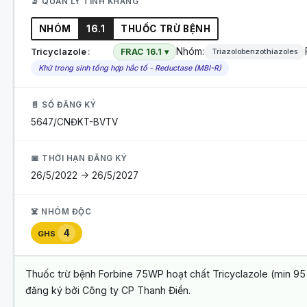
🔬 QUẢN LÝ TÍNH KHÁNG
NHÓM
16.1
THUỐC TRỪ BỆNH
Nhóm:
Tricyclazole
FRAC 16.1 ▾
Triazolobenzothiazoles
Khử trong sinh tổng hợp hắc tố - Reductase (MBI-R)
📄 SỐ ĐĂNG KÝ
5647/CNĐKT-BVTV
📅 THỜI HẠN ĐĂNG KÝ
26/5/2022 -> 26/5/2027
☠️ NHÓM ĐỘC
4
GHS
Thuốc trừ bệnh Forbine 75WP hoạt chất Tricyclazole (min 95
đăng ký bởi Công ty CP Thanh Điền.