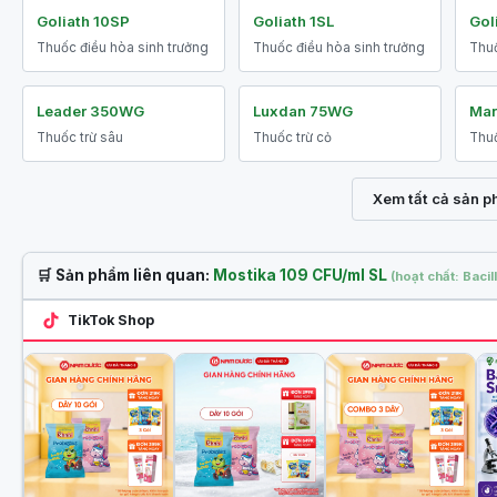
Goliath 10SP
Goliath 1SL
Gol
Thuốc điều hòa sinh trưởng
Thuốc điều hòa sinh trưởng
Thuố
Leader 350WG
Luxdan 75WG
Mar
Thuốc trừ sâu
Thuốc trừ cỏ
Thuố
Xem tất cả sản 
🛒 Sản phẩm liên quan:
Mostika 109 CFU/ml SL
(hoạt chất: Bacill
TikTok Shop