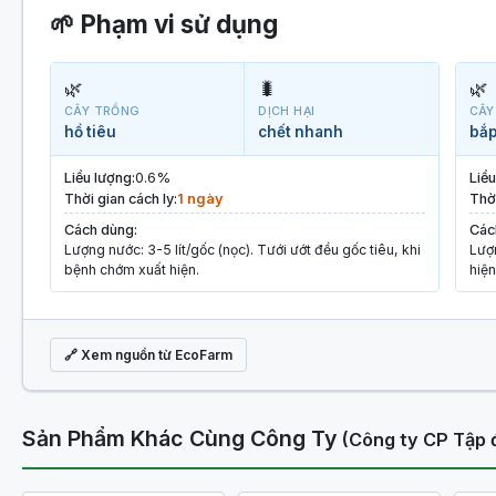
🌱 Phạm vi sử dụng
🌿
🐛
🌿
CÂY TRỒNG
DỊCH HẠI
CÂY
hồ tiêu
chết nhanh
bắp
Liều lượng:
0.6%
Liều
Thời gian cách ly:
1 ngày
Thời
Cách dùng:
Các
Lượng nước: 3-5 lít/gốc (nọc). Tưới ướt đều gốc tiêu, khi
Lượn
bệnh chớm xuất hiện.
hiện
🔗 Xem nguồn từ EcoFarm
Sản Phẩm Khác Cùng Công Ty
(Công ty CP Tập 