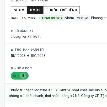
🔬 QUẢN LÝ TÍNH KHÁNG
NHÓM
BM02
THUỐC TRỪ BỆNH
Nhóm:
Phương th
Bacillus subtilis
FRAC BM02 ▾
Vi khuan
📄 SỐ ĐĂNG KÝ
7668/CNĐKT-BVTV
📅 THỜI HẠN ĐĂNG KÝ
16/1/2023 -> 16/1/2028
☠️ NHÓM ĐỘC
5
GHS
Thuốc trừ bệnh Mostika 109 CFU/ml SL hoạt chất Bacillus subti
phòng trừ chết nhanh, thối nhũn, đăng ký bởi Công ty CP Tập