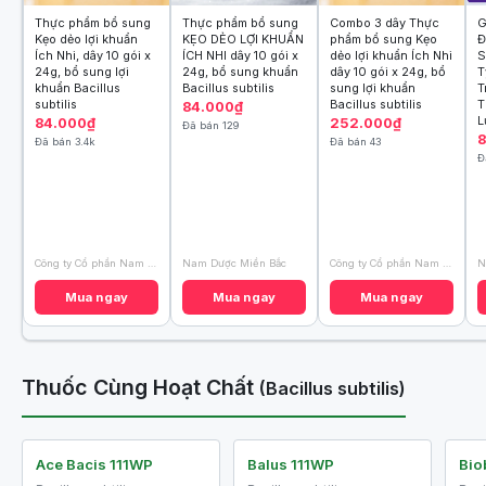
Thực phẩm bổ sung
Thực phẩm bổ sung
Combo 3 dây Thực
G
Kẹo dẻo lợi khuẩn
KẸO DẺO LỢI KHUẨN
phẩm bổ sung Kẹo
Đ
Ích Nhi, dây 10 gói x
ÍCH NHI dây 10 gói x
dẻo lợi khuẩn Ích Nhi
S
24g, bổ sung lợi
24g, bổ sung khuẩn
dây 10 gói x 24g, bổ
T
khuẩn Bacillus
Bacillus subtilis
sung lợi khuẩn
T
subtilis
Bacillus subtilis
T
84.000₫
L
84.000₫
252.000₫
Đã bán 129
8
Đã bán 3.4k
Đã bán 43
Đ
Công ty Cổ phần Nam Dược
Nam Dược Miền Bắc
Công ty Cổ phần Nam Dược
Mua ngay
Mua ngay
Mua ngay
Thuốc Cùng Hoạt Chất
(Bacillus subtilis)
Ace Bacis 111WP
Balus 111WP
Bio