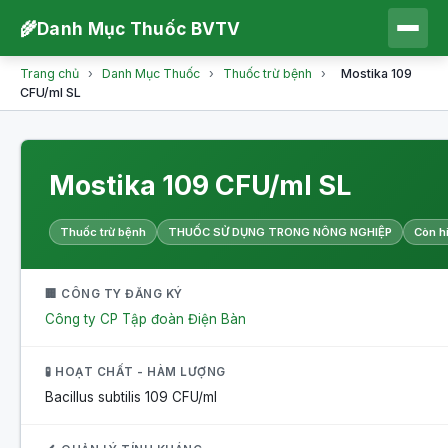
🌾
Danh Mục Thuốc BVTV
Trang chủ
›
Danh Mục Thuốc
›
Thuốc trừ bệnh
›
Mostika 109
CFU/ml SL
Mostika 109 CFU/ml SL
Thuốc trừ bệnh
THUỐC SỬ DỤNG TRONG NÔNG NGHIỆP
Còn h
🏢 CÔNG TY ĐĂNG KÝ
Công ty CP Tập đoàn Điện Bàn
🧪 HOẠT CHẤT - HÀM LƯỢNG
Bacillus subtilis
109 CFU/ml