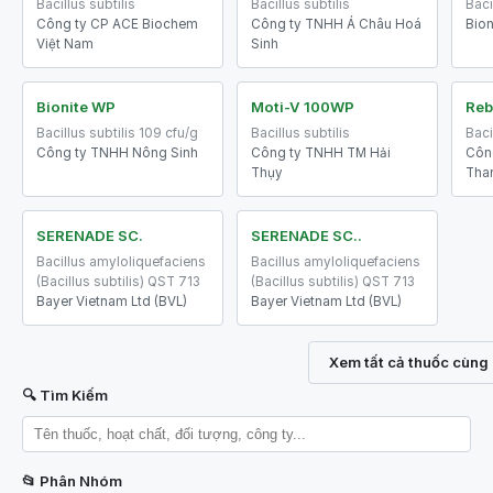
Bacillus subtilis
Bacillus subtilis
Baci
Công ty CP ACE Biochem
Công ty TNHH Á Châu Hoá
Bion
Việt Nam
Sinh
Bionite WP
Moti-V 100WP
Reb
Bacillus subtilis 109 cfu/g
Bacillus subtilis
Baci
Công ty TNHH Nông Sinh
Công ty TNHH TM Hải
Côn
Thụy
Tha
SERENADE SC.
SERENADE SC..
Bacillus amyloliquefaciens
Bacillus amyloliquefaciens
(Bacillus subtilis) QST 713
(Bacillus subtilis) QST 713
Bayer Vietnam Ltd (BVL)
Bayer Vietnam Ltd (BVL)
Xem tất cả thuốc cùng 
🔍 Tìm Kiếm
📂 Phân Nhóm