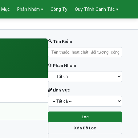
 Mục
Công Ty
Phân Nhóm ▾
Quy Trình Canh Tác ▾
🔍 Tìm Kiếm
📂 Phân Nhóm
🌾 Lĩnh Vực
Lọc
Xóa Bộ Lọc