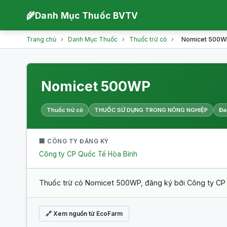
🌾
Danh Mục Thuốc BVTV
Trang chủ
›
Danh Mục Thuốc
›
Thuốc trừ cỏ
›
Nomicet 500W
Nomicet 500WP
Thuốc trừ cỏ
THUỐC SỬ DỤNG TRONG NÔNG NGHIỆP
Đa
🏢 CÔNG TY ĐĂNG KÝ
Công ty CP Quốc Tế Hòa Bình
Thuốc trừ cỏ Nomicet 500WP, đăng ký bởi Công ty CP Q
🔗 Xem nguồn từ EcoFarm