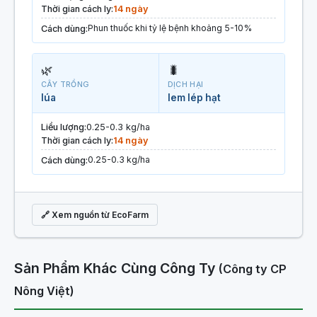
Thời gian cách ly:
14 ngày
Phun thuốc khi tỷ lệ bệnh khoảng 5-10%
Cách dùng:
🌿
🐛
CÂY TRỒNG
DỊCH HẠI
lúa
lem lép hạt
Liều lượng:
0.25-0.3 kg/ha
Thời gian cách ly:
14 ngày
0.25-0.3 kg/ha
Cách dùng:
🔗 Xem nguồn từ EcoFarm
Sản Phẩm Khác Cùng Công Ty
(Công ty CP
Nông Việt)