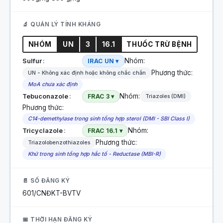
🔬 QUẢN LÝ TÍNH KHÁNG
NHÓM
UN
3
16.1
THUỐC TRỪ BỆNH
Nhóm:
Sulfur
IRAC UN ▾
Phương thức:
UN - Không xác định hoặc không chắc chắn
MoA chưa xác định
Nhóm:
Tebuconazole
FRAC 3 ▾
Triazoles (DMI)
Phương thức:
C14-demethylase trong sinh tổng hợp sterol (DMI - SBI Class I)
Nhóm:
Tricyclazole
FRAC 16.1 ▾
Phương thức:
Triazolobenzothiazoles
Khử trong sinh tổng hợp hắc tố - Reductase (MBI-R)
📄 SỐ ĐĂNG KÝ
601/CNĐKT-BVTV
📅 THỜI HẠN ĐĂNG KÝ