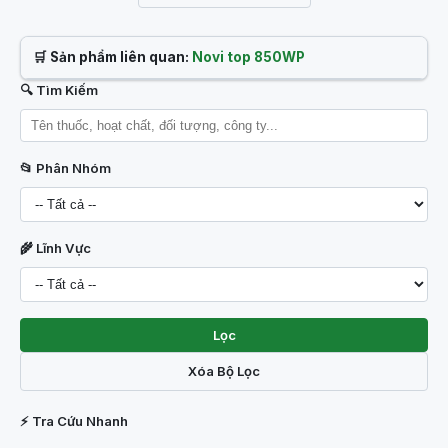
🛒 Sản phẩm liên quan:
Novi top 850WP
🔍 Tìm Kiếm
📂 Phân Nhóm
🌾 Lĩnh Vực
Lọc
Xóa Bộ Lọc
⚡ Tra Cứu Nhanh