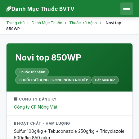
🌾
Danh Mục Thuốc BVTV
Trang chủ
›
Danh Mục Thuốc
›
Thuốc trừ bệnh
›
Novi top
850WP
Novi top 850WP
Thuốc trừ bệnh
THUỐC SỬ DỤNG TRONG NÔNG NGHIỆP
Hết hiệu lực
🏢 CÔNG TY ĐĂNG KÝ
Công ty CP Nông Việt
🧪 HOẠT CHẤT - HÀM LƯỢNG
Sulfur 100g/kg + Tebuconazole 250g/kg + Tricyclazole
500g/kg
850 g/kg