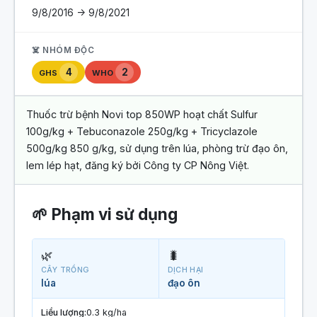
9/8/2016 -> 9/8/2021
☠️ NHÓM ĐỘC
4
2
GHS
WHO
Thuốc trừ bệnh Novi top 850WP hoạt chất Sulfur
100g/kg + Tebuconazole 250g/kg + Tricyclazole
500g/kg 850 g/kg, sử dụng trên lúa, phòng trừ đạo ôn,
lem lép hạt, đăng ký bởi Công ty CP Nông Việt.
🌱 Phạm vi sử dụng
🌿
🐛
CÂY TRỒNG
DỊCH HẠI
lúa
đạo ôn
Liều lượng:
0.3 kg/ha