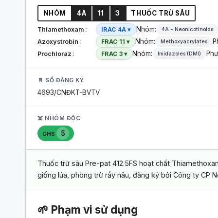
NHÓM
4A
11
3
THUỐC TRỪ SÂU
Nhóm:
Thiamethoxam
IRAC 4A ▾
4A - Neonicotinoids
Nhóm:
P
Azoxystrobin
FRAC 11 ▾
Methoxyacrylates
Nhóm:
Phư
Prochloraz
FRAC 3 ▾
Imidazoles (DMI)
📄 SỐ ĐĂNG KÝ
4693/CNĐKT-BVTV
☠️ NHÓM ĐỘC
5
GHS
Thuốc trừ sâu Pre-pat 412.5FS hoạt chất Thiamethoxam 3
giống lúa, phòng trừ rầy nâu, đăng ký bởi Công ty CP N
🌱 Phạm vi sử dụng