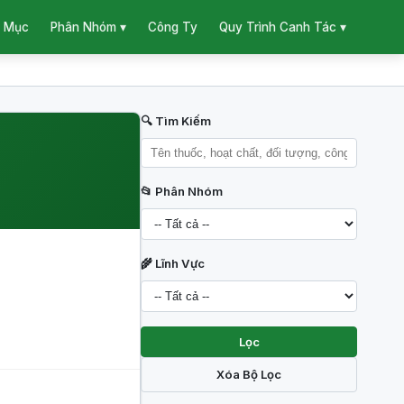
 Mục
Công Ty
Phân Nhóm ▾
Quy Trình Canh Tác ▾
🔍 Tìm Kiếm
📂 Phân Nhóm
🌾 Lĩnh Vực
Lọc
Xóa Bộ Lọc