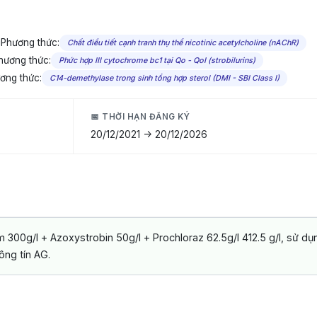
Phương thức:
Chất điều tiết cạnh tranh thụ thể nicotinic acetylcholine (nAChR)
hương thức:
Phức hợp III cytochrome bc1 tại Qo - QoI (strobilurins)
ơng thức:
C14-demethylase trong sinh tổng hợp sterol (DMI - SBI Class I)
📅 THỜI HẠN ĐĂNG KÝ
20/12/2021 -> 20/12/2026
00g/l + Azoxystrobin 50g/l + Prochloraz 62.5g/l 412.5 g/l, sử dụn
ông tín AG.