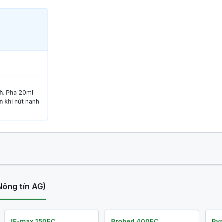
nh. Pha 20ml
n khi nứt nanh
Nông tín AG)
IE-max 150EC
Prohed 400EC
Py