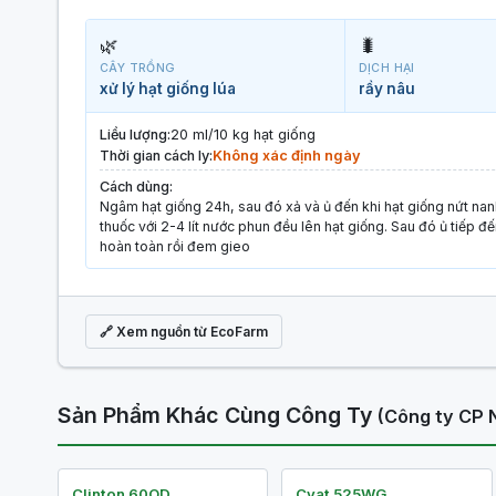
🌿
🐛
CÂY TRỒNG
DỊCH HẠI
xử lý hạt giống lúa
rầy nâu
Liều lượng:
20 ml/10 kg hạt giống
Thời gian cách ly:
Không xác định ngày
Cách dùng:
Ngâm hạt giống 24h, sau đó xả và ủ đến khi hạt giống nứt na
thuốc với 2-4 lít nước phun đều lên hạt giống. Sau đó ủ tiếp đế
hoàn toàn rồi đem gieo
🔗 Xem nguồn từ EcoFarm
Sản Phẩm Khác Cùng Công Ty
(Công ty CP 
Clinton 60OD
Cyat 525WG