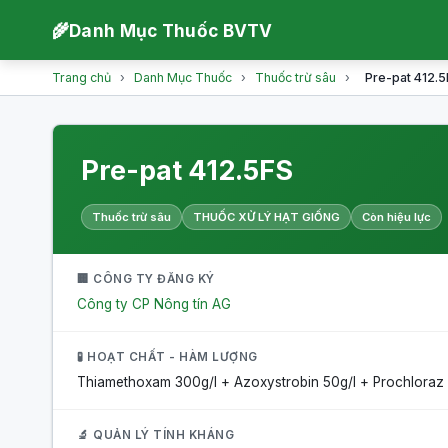
🌾
Danh Mục Thuốc BVTV
Trang chủ
›
Danh Mục Thuốc
›
Thuốc trừ sâu
›
Pre-pat 412.
Pre-pat 412.5FS
Thuốc trừ sâu
THUỐC XỬ LÝ HẠT GIỐNG
Còn hiệu lực
🏢 CÔNG TY ĐĂNG KÝ
Công ty CP Nông tín AG
🧪 HOẠT CHẤT - HÀM LƯỢNG
Thiamethoxam 300g/l + Azoxystrobin 50g/l + Prochloraz 
🔬 QUẢN LÝ TÍNH KHÁNG