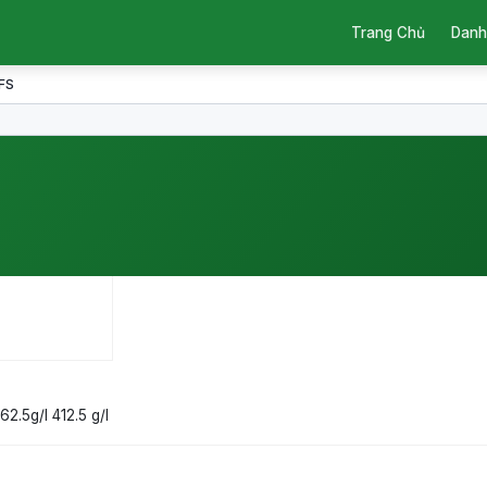
Trang Chủ
Danh
5FS
62.5g/l
412.5 g/l