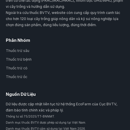
trên cơ chế tác dộng (FRAC/IRAC/HRAC), nhóm độc GHS/WHO, phạm
vi cây trồng và hướng dẫn sử dụng.
Ngoài tra cứu thuốc BVTV, website còn cung cấp quy trình canh tác
cho hơn 120 loại cây trồng giúp nông dân và kỹ sư nông nghiệp lựa
chọn đúng sản phẩm, đúng liều lượng, đúng thời điểm.
Phân Nhóm
Thuốc trừ sâu
Thuốc trừ bệnh
Thuốc trừ cỏ
Thuốc trừ ốc
Nguồn Dữ Liệu
Dữ liệu được cập nhật liên tục từ hệ thống EcoFarm của Cục BVTV,
đảm bảo tính chính xác và pháp lý.
Thông tư số 75/2025/TT-BNNMT.
Danh mục thuốc BVTV được phép sử dụng tại Việt Nam.
Danh mục thuốc BVTV cấm sử dụng tại Việt Nam 2026.