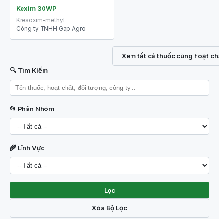
Kexim 30WP
Kresoxim-methyl
Công ty TNHH Gap Agro
Xem tất cả thuốc cùng hoạt ch
🔍 Tìm Kiếm
📂 Phân Nhóm
🌾 Lĩnh Vực
Lọc
Xóa Bộ Lọc