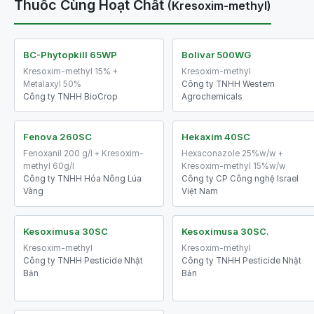
Thuốc Cùng Hoạt Chất
(Kresoxim-methyl)
BC-Phytopkill 65WP
Bolivar 500WG
Kresoxim-methyl 15% +
Kresoxim-methyl
Metalaxyl 50%
Công ty TNHH Western
Công ty TNHH BioCrop
Agrochemicals
Fenova 260SC
Hekaxim 40SC
Fenoxanil 200 g/l + Kresoxim-
Hexaconazole 25%w/w +
methyl 60g/l
Kresoxim-methyl 15%w/w
Công ty TNHH Hóa Nông Lúa
Công ty CP Công nghệ Israel
Vàng
Việt Nam
Kesoximusa 30SC
Kesoximusa 30SC.
Kresoxim-methyl
Kresoxim-methyl
Công ty TNHH Pesticide Nhật
Công ty TNHH Pesticide Nhật
Bản
Bản