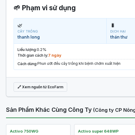
🌱 Phạm vi sử dụng
🌿
🐛
CÂY TRỒNG
DỊCH HẠI
thanh long
thán thư
Liều lượng:
0.2%
Thời gian cách ly:
7 ngày
Phun ướt đều cây trồng khi bệnh chớm xuất hiện
Cách dùng:
🔗 Xem nguồn từ EcoFarm
Sản Phẩm Khác Cùng Công Ty
(Công ty CP Nông
Activo 750WG
Activo super 648WP