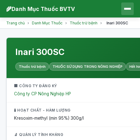
🌾
Danh Mục Thuốc BVTV
Trang chủ
›
Danh Mục Thuốc
›
Thuốc trừ bệnh
›
Inari 300SC
Inari 300SC
Thuốc trừ bệnh
THUỐC SỬ DỤNG TRONG NÔNG NGHIỆP
Hết hi
🏢 CÔNG TY ĐĂNG KÝ
Công ty CP Nông Nghiệp HP
🧪 HOẠT CHẤT - HÀM LƯỢNG
Kresoxim-methyl (min 95%)
300g/l
🔬 QUẢN LÝ TÍNH KHÁNG