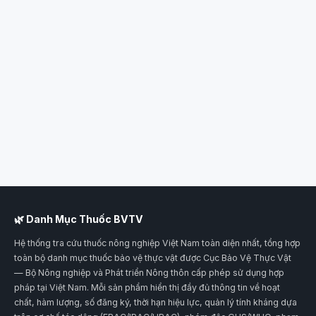
🌿 Danh Mục Thuốc BVTV
Hệ thống tra cứu thuốc nông nghiệp Việt Nam toàn diện nhất, tổng hợp
toàn bộ danh mục thuốc bảo vệ thực vật được Cục Bảo Vệ Thực Vật
— Bộ Nông nghiệp và Phát triển Nông thôn cấp phép sử dụng hợp
pháp tại Việt Nam. Mỗi sản phẩm hiển thị đầy đủ thông tin về hoạt
chất, hàm lượng, số đăng ký, thời hạn hiệu lực, quản lý tính kháng dựa