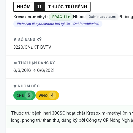
NHÓM
11
THUỐC TRỪ BỆNH
Nhóm:
Phương
Kresoxim-methyl
FRAC 11 ▾
Oximinoacetates
Phức hợp III cytochrome bc1 tại Qo - QoI (strobilurins)
📄 SỐ ĐĂNG KÝ
3220/CNĐKT-BVTV
📅 THỜI HẠN ĐĂNG KÝ
6/6/2016 -> 6/6/2021
☠️ NHÓM ĐỘC
5
4
GHS
WHO
Thuốc trừ bệnh Inari 300SC hoạt chất Kresoxim-methyl (min 
long, phòng trừ thán thư, đăng ký bởi Công ty CP Nông Nghiê