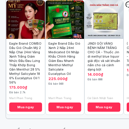
Eagle Brand COMBO
Eagle Brand Dầu Gió
JINDI GÓI VÀNG
(
Dầu Gió Chuẩn Mỹ 2
Xanh 2 Nắp 24ml
BỆNH NẤM TRẮNG
C
Nắp Chai 24ml Vàng
Medicated Oil Nhập
CHO CÁ - Thuốc Jin
N
Xanh Trắng Giảm
Khẩu Chính Hãng
di methyl blue liquor
-
Nhức Đầu Đau Lưng
Giảm Đau Nhanh
giải độc và sát khuẩn
T
Thấp Khớp Bong
Menthol Methyl
nấm cho cá cảnh
H
Gân Menthol 28 5%
Salicylate
dạng bột
1
Methyl Salicylate 18
Eucalyptus Oil
14.000₫
Đ
6% Eucalyptus Oil 1
225.000₫
Đã bán 686
56%
Đã bán 948
175.000₫
Đã bán 2.7k
Mart Phan Trang
Mart Phan Trang
Cá Cảnh Nhật Toàn
H
Mua ngay
Mua ngay
Mua ngay