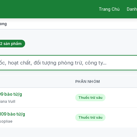
Trang Chủ
Danh
Long
2 sản phẩm
PHÂN NHÓM
09 bào tử/g
Thuốc trừ sâu
ana Vuill
109 bào tử/g
Thuốc trừ sâu
sopliae