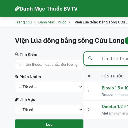
🌾
Danh Mục Thuốc BVTV
Trang chủ
›
Danh Mục Thuốc
›
Viện Lúa đồng bằng sông Cửu 
Viện Lúa đồng bằng sông Cửu Long
🔍 Tìm Kiếm
🔍
#
TÊN THUỐC
📂 Phân Nhóm
Biovip 1.5 x 1
1
Beauveria bassi
🌾 Lĩnh Vực
Ometar 1.2 x 
2
Metarhirium ani
Lọc