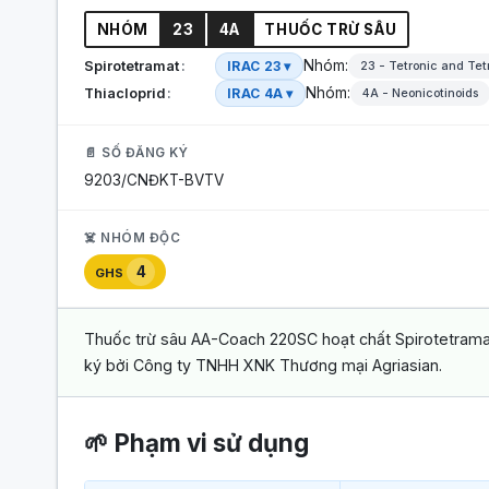
NHÓM
23
4A
THUỐC TRỪ SÂU
Nhóm:
Spirotetramat
IRAC 23 ▾
23 - Tetronic and Tet
Nhóm:
Thiacloprid
IRAC 4A ▾
4A - Neonicotinoids
📄 SỐ ĐĂNG KÝ
9203/CNĐKT-BVTV
☠️ NHÓM ĐỘC
4
GHS
Thuốc trừ sâu AA-Coach 220SC hoạt chất Spirotetramat 
ký bởi Công ty TNHH XNK Thương mại Agriasian.
🌱 Phạm vi sử dụng