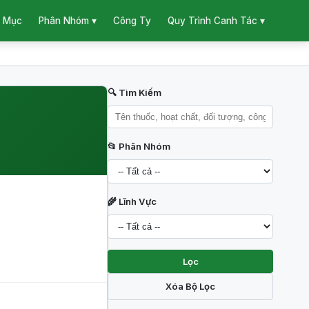
 Mục
Công Ty
Phân Nhóm ▾
Quy Trình Canh Tác ▾
🔍 Tìm Kiếm
📂 Phân Nhóm
🌾 Lĩnh Vực
Lọc
Xóa Bộ Lọc