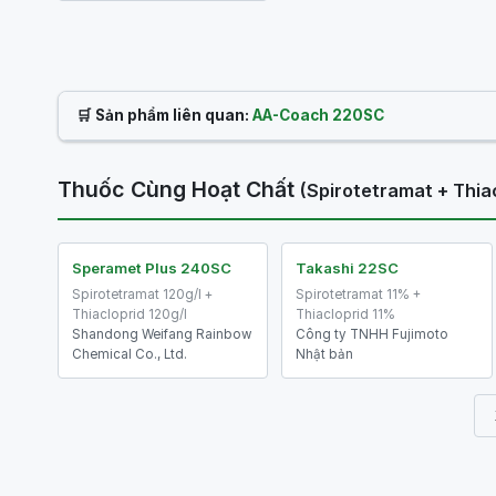
🛒 Sản phẩm liên quan:
AA-Coach 220SC
Thuốc Cùng Hoạt Chất
(Spirotetramat + Thia
Speramet Plus 240SC
Takashi 22SC
Spirotetramat 120g/l +
Spirotetramat 11% +
Thiacloprid 120g/l
Thiacloprid 11%
Shandong Weifang Rainbow
Công ty TNHH Fujimoto
Chemical Co., Ltd.
Nhật bản