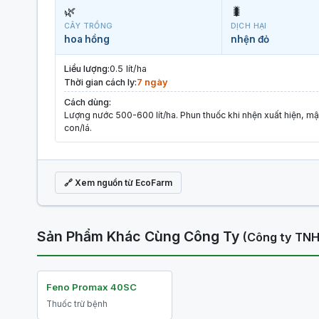
🌿
🐛
CÂY TRỒNG
DỊCH HẠI
hoa hồng
nhện đỏ
Liều lượng:
0.5 lít/ha
Thời gian cách ly:
7 ngày
Cách dùng:
Lượng nước 500-600 lít/ha. Phun thuốc khi nhện xuất hiện, mật
con/lá.
🔗 Xem nguồn từ EcoFarm
Sản Phẩm Khác Cùng Công Ty
(Công ty TNH
Feno Promax 40SC
Thuốc trừ bệnh