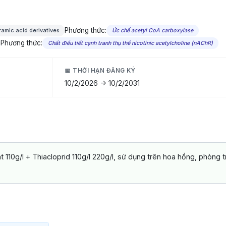
Phương thức:
ramic acid derivatives
Ức chế acetyl CoA carboxylase
Phương thức:
Chất điều tiết cạnh tranh thụ thể nicotinic acetylcholine (nAChR)
📅 THỜI HẠN ĐĂNG KÝ
10/2/2026 -> 10/2/2031
110g/l + Thiacloprid 110g/l 220g/l, sử dụng trên hoa hồng, phòng 