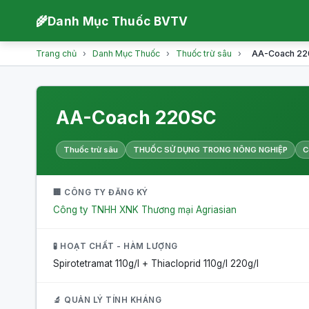
🌾
Danh Mục Thuốc BVTV
Trang chủ
›
Danh Mục Thuốc
›
Thuốc trừ sâu
›
AA-Coach 2
AA-Coach 220SC
Thuốc trừ sâu
THUỐC SỬ DỤNG TRONG NÔNG NGHIỆP
C
🏢 CÔNG TY ĐĂNG KÝ
Công ty TNHH XNK Thương mại Agriasian
🧪 HOẠT CHẤT - HÀM LƯỢNG
Spirotetramat 110g/l + Thiacloprid 110g/l
220g/l
🔬 QUẢN LÝ TÍNH KHÁNG