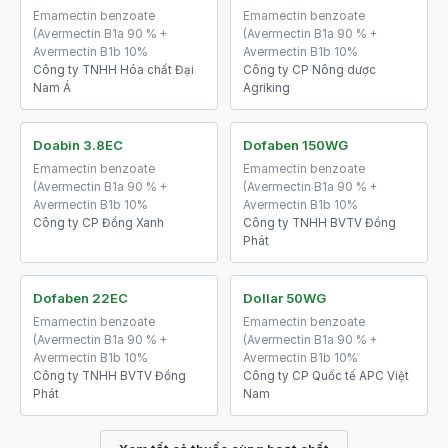
Emamectin benzoate
Emamectin benzoate
(Avermectin B1a 90 % +
(Avermectin B1a 90 % +
Avermectin B1b 10%
Avermectin B1b 10%
Công ty TNHH Hóa chất Đại
Công ty CP Nông dược
Nam Á
Agriking
Doabin 3.8EC
Dofaben 150WG
Emamectin benzoate
Emamectin benzoate
(Avermectin B1a 90 % +
(Avermectin B1a 90 % +
Avermectin B1b 10%
Avermectin B1b 10%
Công ty CP Đồng Xanh
Công ty TNHH BVTV Đồng
Phát
Dofaben 22EC
Dollar 50WG
Emamectin benzoate
Emamectin benzoate
(Avermectin B1a 90 % +
(Avermectin B1a 90 % +
Avermectin B1b 10%
Avermectin B1b 10%
Công ty TNHH BVTV Đồng
Công ty CP Quốc tế APC Việt
Phát
Nam