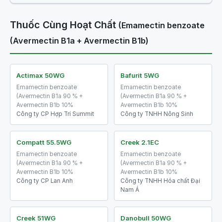
Thuốc Cùng Hoạt Chất
(Emamectin benzoate
(Avermectin B1a + Avermectin B1b)
Actimax 50WG
Bafurit 5WG
Emamectin benzoate
Emamectin benzoate
(Avermectin B1a 90 % +
(Avermectin B1a 90 % +
Avermectin B1b 10%
Avermectin B1b 10%
Công ty CP Hợp Trí Summit
Công ty TNHH Nông Sinh
Compatt 55.5WG
Creek 2.1EC
Emamectin benzoate
Emamectin benzoate
(Avermectin B1a 90 % +
(Avermectin B1a 90 % +
Avermectin B1b 10%
Avermectin B1b 10%
Công ty CP Lan Anh
Công ty TNHH Hóa chất Đại
Nam Á
Creek 51WG
Danobull 50WG