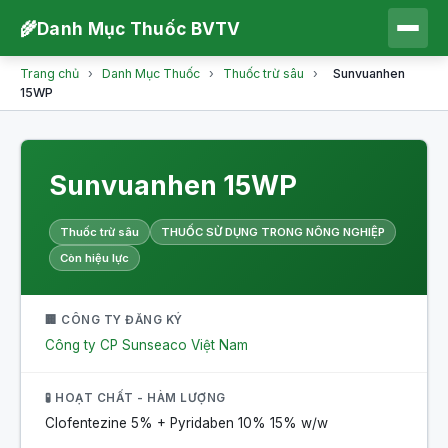
🌾
Danh Mục Thuốc BVTV
Trang chủ
›
Danh Mục Thuốc
›
Thuốc trừ sâu
›
Sunvuanhen
15WP
Sunvuanhen 15WP
Thuốc trừ sâu
THUỐC SỬ DỤNG TRONG NÔNG NGHIỆP
Còn hiệu lực
🏢 CÔNG TY ĐĂNG KÝ
Công ty CP Sunseaco Việt Nam
🧪 HOẠT CHẤT - HÀM LƯỢNG
Clofentezine 5% + Pyridaben 10%
15% w/w