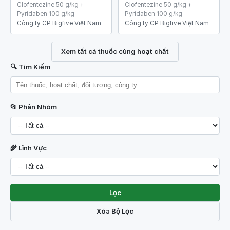
Clofentezine 50 g/kg +
Clofentezine 50 g/kg +
Pyridaben 100 g/kg
Pyridaben 100 g/kg
Công ty CP Bigfive Việt Nam
Công ty CP Bigfive Việt Nam
Xem tất cả thuốc cùng hoạt chất
🔍 Tìm Kiếm
📂 Phân Nhóm
🌾 Lĩnh Vực
Lọc
Xóa Bộ Lọc