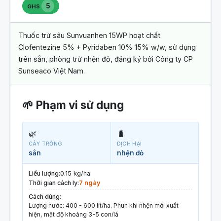
5
GHS
Thuốc trừ sâu Sunvuanhen 15WP hoạt chất
Clofentezine 5% + Pyridaben 10% 15% w/w, sử dụng
trên sắn, phòng trừ nhện đỏ, đăng ký bởi Công ty CP
Sunseaco Việt Nam.
🌱 Phạm vi sử dụng
🌿
🐛
CÂY TRỒNG
DỊCH HẠI
sắn
nhện đỏ
Liều lượng:
0.15 kg/ha
Thời gian cách ly:
7 ngày
Cách dùng:
Lượng nước: 400 - 600 lít/ha. Phun khi nhện mới xuất
hiện, mật độ khoảng 3-5 con/lá