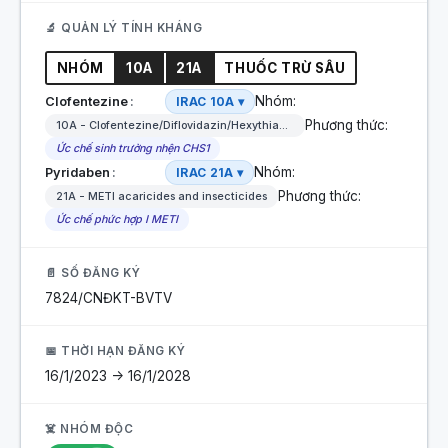
🔬 QUẢN LÝ TÍNH KHÁNG
NHÓM
10A
21A
THUỐC TRỪ SÂU
Nhóm:
Clofentezine
IRAC 10A ▾
Phương thức:
10A - Clofentezine/Diflovidazin/Hexythiazox
Ức chế sinh trưởng nhện CHS1
Nhóm:
Pyridaben
IRAC 21A ▾
Phương thức:
21A - METI acaricides and insecticides
Ức chế phức hợp I METI
📄 SỐ ĐĂNG KÝ
7824/CNĐKT-BVTV
📅 THỜI HẠN ĐĂNG KÝ
16/1/2023 -> 16/1/2028
☠️ NHÓM ĐỘC