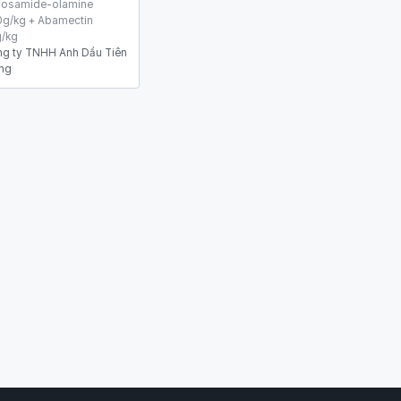
losamide-olamine
g/kg + Abamectin
/kg
g ty TNHH Anh Dẩu Tiên
ng