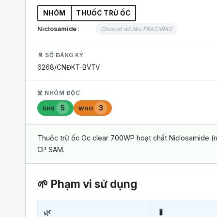
NHÓM
THUỐC TRỪ ỐC
Niclosamide
Chưa có dữ liệu FRAC/IRAC
📄 SỐ ĐĂNG KÝ
6268/CNĐKT-BVTV
☠️ NHÓM ĐỘC
5
3
GHS
WHO
Thuốc trừ ốc Oc clear 700WP hoạt chất Niclosamide (m
CP SAM.
🌱 Phạm vi sử dụng
🌿
🐛