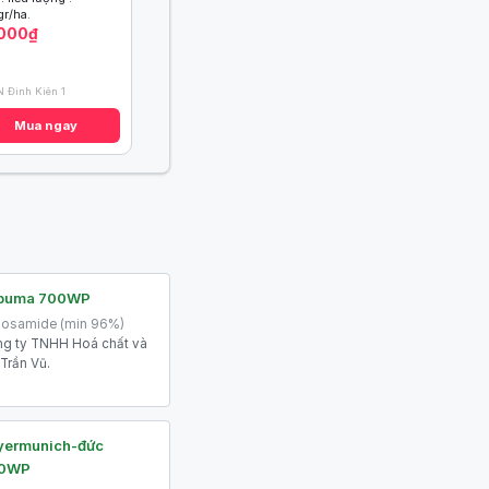
r/ha.
.000₫
 Đình Kiên 1
Mua ngay
puma 700WP
losamide (min 96%)
g ty TNHH Hoá chất và
Trần Vũ.
yermunich-đức
0WP