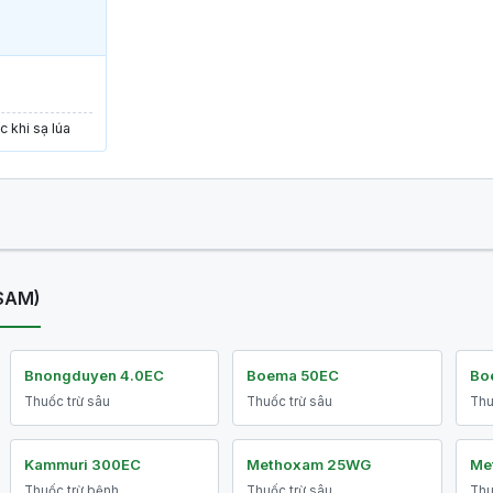
 khi sạ lúa
 SAM)
Bnongduyen 4.0EC
Boema 50EC
Bo
Thuốc trừ sâu
Thuốc trừ sâu
Thu
Kammuri 300EC
Methoxam 25WG
Me
Thuốc trừ bệnh
Thuốc trừ sâu
Thu