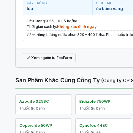
CÂY TRỒNG
DỊCH HẠI
lúa
ốc bươu vàng
Liều lượng:
0.25 – 0.35 kg/ha
Thời gian cách ly:
Không xác định ngày
Lượng nước phun 320 – 400 lít/ha. Phun thuốc trước
Cách dùng:
🔗 Xem nguồn từ EcoFarm
Sản Phẩm Khác Cùng Công Ty
(Công ty CP
Azodife 325SC
Bidizole 750WP
Thuốc trừ bệnh
Thuốc trừ bệnh
Copercide 50WP
Cynofos 44EC
Thuốc trừ bệnh
Thuốc trừ sâu