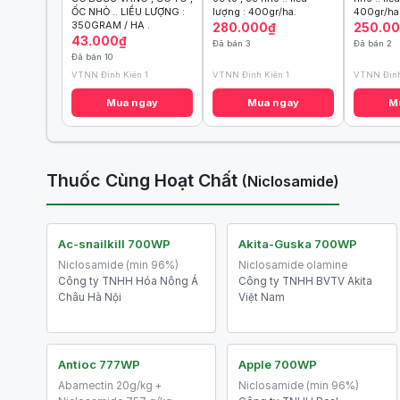
ỐC NHỎ .. LIỀU LƯỢNG :
lượng : 400gr/ha.
400gr/ha
350GRAM / HA .
280.000₫
250.0
43.000₫
Đã bán 3
Đã bán 2
Đã bán 10
VTNN Đình Kiên 1
VTNN Đình Kiên 1
VTNN Đình
Mua ngay
Mua ngay
M
Thuốc Cùng Hoạt Chất
(Niclosamide)
Ac-snailkill 700WP
Akita-Guska 700WP
Niclosamide (min 96%)
Niclosamide olamine
Công ty TNHH Hóa Nông Á
Công ty TNHH BVTV Akita
Châu Hà Nội
Việt Nam
Antioc 777WP
Apple 700WP
Abamectin 20g/kg +
Niclosamide (min 96%)