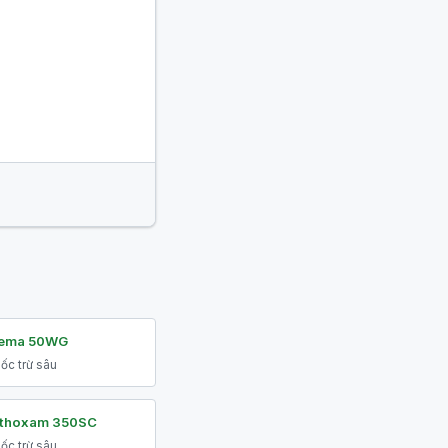
ema 50WG
ốc trừ sâu
thoxam 350SC
ốc trừ sâu