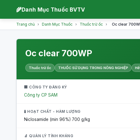
🌾
Danh Mục Thuốc BVTV
Trang chủ
›
Danh Mục Thuốc
›
Thuốc trừ ốc
›
Oc clear 700
Oc clear 700WP
Thuốc trừ ốc
THUỐC SỬ DỤNG TRONG NÔNG NGHIỆP
Hế
🏢 CÔNG TY ĐĂNG KÝ
Công ty CP SAM
🧪 HOẠT CHẤT - HÀM LƯỢNG
Niclosamide (min 96%)
700 g/kg
🔬 QUẢN LÝ TÍNH KHÁNG