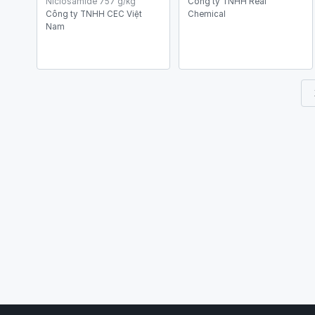
Niclosamide 757 g/kg
Công ty TNHH Real
Công ty TNHH CEC Việt
Chemical
Nam