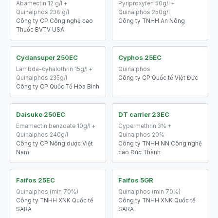
Abamectin 12 g/l +
Pyriproxyfen 50g/l +
Quinalphos 238 g/l
Quinalphos 250g/l
Công ty CP Công nghệ cao
Công ty TNHH An Nông
Thuốc BVTV USA
Cydansuper 250EC
Cyphos 25EC
Lambda-cyhalothrin 15g/l +
Quinalphos
Quinalphos 235g/l
Công ty CP Quốc tế Việt Đức
Công ty CP Quốc Tế Hòa Bình
Daisuke 250EC
DT carrier 23EC
Emamectin benzoate 10g/l +
Cypermethrin 3% +
Quinalphos 240g/l
Quinalphos 20%
Công ty CP Nông dược Việt
Công ty TNHH NN Công nghệ
Nam
cao Đức Thành
Faifos 25EC
Faifos 5GR
Quinalphos (min 70%)
Quinalphos (min 70%)
Công ty TNHH XNK Quốc tế
Công ty TNHH XNK Quốc tế
SARA
SARA