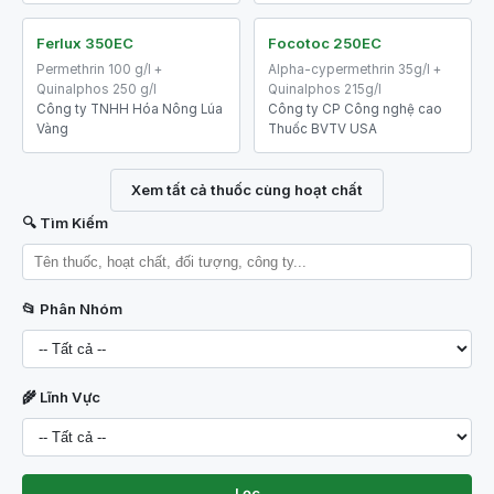
Ferlux 350EC
Focotoc 250EC
Permethrin 100 g/l +
Alpha-cypermethrin 35g/l +
Quinalphos 250 g/l
Quinalphos 215g/l
Công ty TNHH Hóa Nông Lúa
Công ty CP Công nghệ cao
Vàng
Thuốc BVTV USA
Xem tất cả thuốc cùng hoạt chất
🔍 Tìm Kiếm
📂 Phân Nhóm
🌾 Lĩnh Vực
Lọc