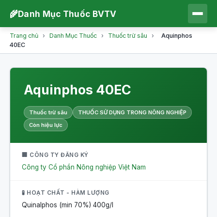
🌾
Danh Mục Thuốc BVTV
Trang chủ
›
Danh Mục Thuốc
›
Thuốc trừ sâu
›
Aquinphos
40EC
Aquinphos 40EC
Thuốc trừ sâu
THUỐC SỬ DỤNG TRONG NÔNG NGHIỆP
Còn hiệu lực
🏢 CÔNG TY ĐĂNG KÝ
Công ty Cổ phần Nông nghiệp Việt Nam
🧪 HOẠT CHẤT - HÀM LƯỢNG
Quinalphos (min 70%)
400g/l