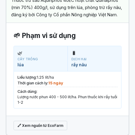
Thuốc trừ sâu Aquinphos 40EC hoạt chất Quinalphos
(min 70%) 400g/l, sử dụng trên lúa, phòng trừ rầy nâu,
đăng ký bởi Công ty Cổ phần Nông nghiệp Việt Nam.
🌱 Phạm vi sử dụng
🌿
🐛
CÂY TRỒNG
DỊCH HẠI
lúa
rầy nâu
Liều lượng:
1.25 lít/ha
Thời gian cách ly:
15 ngày
Cách dùng:
Lượng nước phun 400 - 500 lít/ha. Phun thuốc khi rầy tuổi
1-2
🔗 Xem nguồn từ EcoFarm