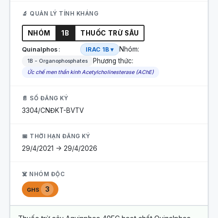
🔬 QUẢN LÝ TÍNH KHÁNG
NHÓM
1B
THUỐC TRỪ SÂU
Nhóm:
Quinalphos
IRAC 1B ▾
Phương thức:
1B - Organophosphates
Ức chế men thần kinh Acetylcholinesterase (AChE)
📄 SỐ ĐĂNG KÝ
3304/CNĐKT-BVTV
📅 THỜI HẠN ĐĂNG KÝ
29/4/2021 -> 29/4/2026
☠️ NHÓM ĐỘC
3
GHS